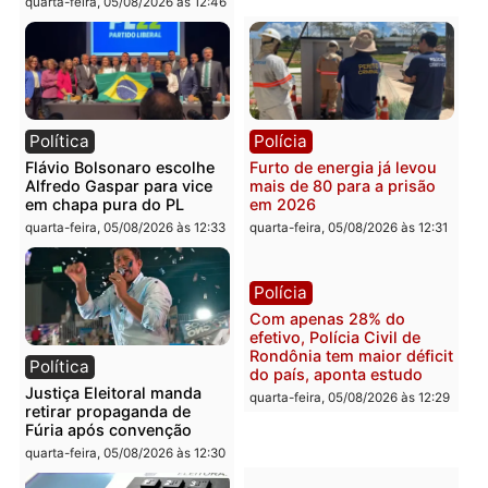
Brasil
Política
TCE reúne candidatos ao
Violência domina o deba
Governo e apresenta
eleitoral e segurança vir
diagnóstico que pode
principal arma dos
mudar os rumos de
candidatos ao Governo 
Rondônia
Rondônia
quarta-feira, 05/08/2026 às 12:52
quarta-feira, 05/08/2026 às 12:
Polícia
Brasil
O dinheiro do crime: PF
Confronto durante
apreende R$ 2 milhões em
operação termina com
Porto Velho e expõe
foragido baleado e gran
esquema milionário de
apreensão de drogas
lavagem
quarta-feira, 05/08/2026 às 12:
quarta-feira, 05/08/2026 às 12:46