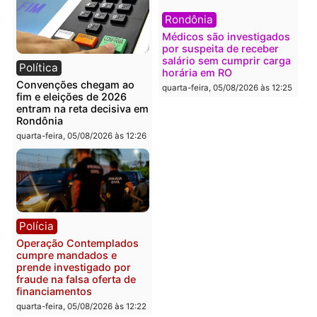
Política
Polícia
Flávio Bolsonaro escolhe
Furto de energia já levou
Alfredo Gaspar para vice
mais de 80 para a prisão
em chapa pura do PL
em 2026
quarta-feira, 05/08/2026 às 12:33
quarta-feira, 05/08/2026 às 12:
Polícia
Com apenas 28% do
efetivo, Polícia Civil de
Rondônia tem maior défic
Política
do país, aponta estudo
Justiça Eleitoral manda
quarta-feira, 05/08/2026 às 12:
retirar propaganda de
Fúria após convenção
quarta-feira, 05/08/2026 às 12:30