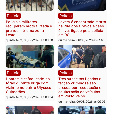
Polícia
Política
Tragédia na BR-364:
Ministro Dias Tofolli , do
colisão entre caminhão e
TSE, determina reabertu
carro deixa quatro mortos
e processamento da açã
em Porto Velho
que pode levar à perda d
mandato da prefeita de
quinta-feira, 06/08/2026 às 20:51
Pimenta Bueno
quinta-feira, 06/08/2026 às 18:
Polícia
Polícia
Policiais militares
Jovem é encontrado mor
recuperam moto furtada e
na Rua dos Cravos e cas
prendem trio na zona
é investigado pela políci
Leste
em RO
quinta-feira, 06/08/2026 às 09:28
quinta-feira, 06/08/2026 às 09: