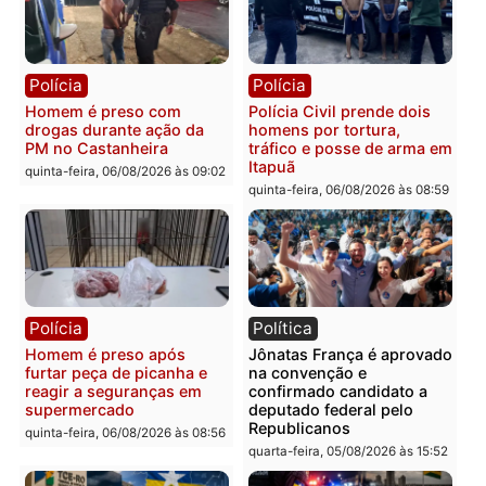
Polícia
Polícia
Homem é esfaqueado no
Três suspeitos ligados a
tórax durante briga com
facção criminosa são
vizinho no bairro Ulysses
presos por receptação e
Guimarães
adulteração de veículos
em Porto Velho
quinta-feira, 06/08/2026 às 09:24
quinta-feira, 06/08/2026 às 09:
Polícia
Polícia
Homem é preso com
Polícia Civil prende dois
drogas durante ação da
homens por tortura,