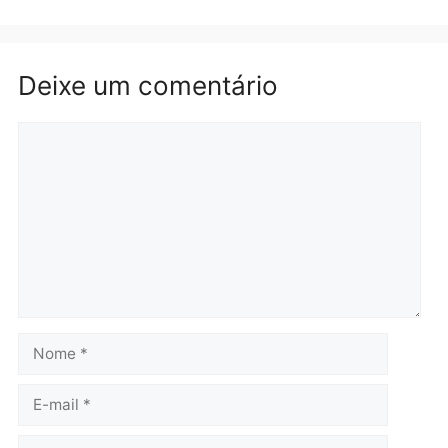
Rondônia
Médicos são investigado
por suspeita de receber
salário sem cumprir car
Política
horária em RO
Convenções chegam ao
quarta-feira, 05/08/2026 às 12:
fim e eleições de 2026
entram na reta decisiva em
Rondônia
quarta-feira, 05/08/2026 às 12:26
Polícia
Operação Contemplados
cumpre mandados e
prende investigado por
fraude na falsa oferta de