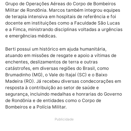
Aeroespacial pela Universidade Estácio de São Paulo
e ainda especialização em Medicina Legal pela USP.
Sua trajetória profissional abrange 19 anos como
médico regulador e intervencionista do Samu (192) 
Porto Velho, além de experiência como médico do
Grupo de Operações Aéreas do Corpo de Bombeiros
Militar de Rondônia. Marcos também integrou equip
de terapia intensiva em hospitais de referência e foi
docente em instituições como a Faculdade São Luca
e a Fimca, ministrando disciplinas voltadas a urgênc
e emergências médicas.
Berti possui um histórico em ajuda humanitária,
atuando em missões de resgate e apoio a vítimas de
enchentes, deslizamentos de terra e outras
catástrofes, em diversas regiões do Brasil, como
Brumadinho (MG), o Vale do Itajaí (SC) e o Baixo