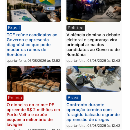
PM no Castanheira
tráfico e posse de arma 
Itapuã
quinta-feira, 06/08/2026 às 09:02
quinta-feira, 06/08/2026 às 08:
Polícia
Política
Homem é preso após
Jônatas França é aprova
furtar peça de picanha e
na convenção e
reagir a seguranças em
confirmado candidato a
supermercado
deputado federal pelo
Republicanos
quinta-feira, 06/08/2026 às 08:56
quarta-feira, 05/08/2026 às 15: