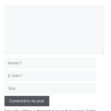
Polícia
Polícia
Operação Contemplados
Adolescentes são
cumpre mandados e
apreendidos após furto 
prende investigado por
farmácia na zona sul de
fraude na falsa oferta de
Porto Velho
financiamentos
quarta-feira, 05/08/2026 às 09:
quarta-feira, 05/08/2026 às 12:22
Polícia
Ciclista de 66 anos é
assaltado durante
pedalada na Estrada da
Penal