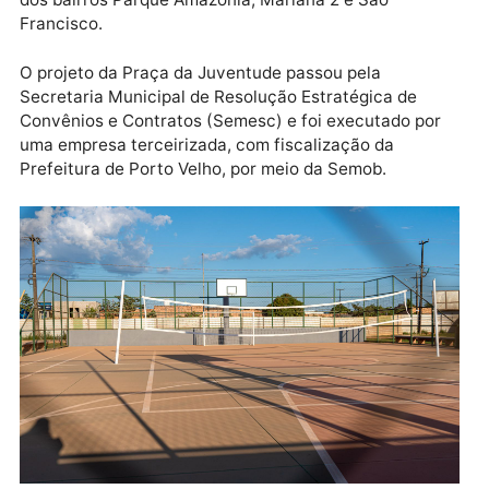
O secretário Diego Lage enfatizou que a Praça da
Juventude é uma obra completa, com investimento 
mais de R$ 1,6 milhão, incluindo a contrapartida do
município. Ele destacou que a praça beneficiará não
apenas o bairro Mariana, mas também os moradores
dos bairros Parque Amazônia, Mariana 2 e São
Francisco.
O projeto da Praça da Juventude passou pela
Secretaria Municipal de Resolução Estratégica de
Convênios e Contratos (Semesc) e foi executado po
uma empresa terceirizada, com fiscalização da
Prefeitura de Porto Velho, por meio da Semob.