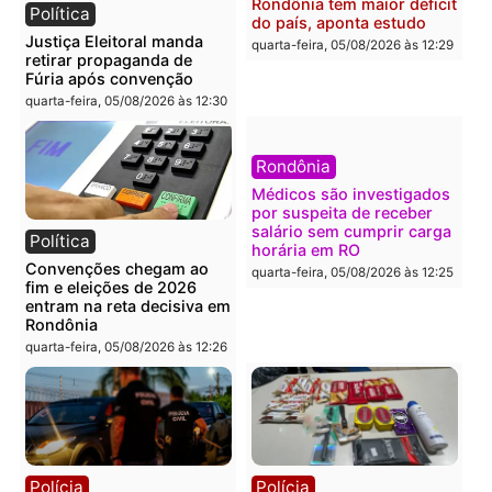
Polícia
Brasil
O dinheiro do crime: PF
Confronto durante
apreende R$ 2 milhões em
operação termina com
Porto Velho e expõe
foragido baleado e gran
esquema milionário de
apreensão de drogas
lavagem
quarta-feira, 05/08/2026 às 12:
quarta-feira, 05/08/2026 às 12:46
Política
Polícia
Flávio Bolsonaro escolhe
Furto de energia já levou
Alfredo Gaspar para vice
mais de 80 para a prisão
em chapa pura do PL
em 2026
quarta-feira, 05/08/2026 às 12:33
quarta-feira, 05/08/2026 às 12:
Polícia