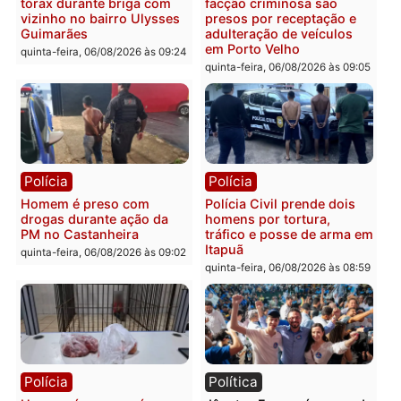
Polícia
Polícia
Policiais militares
Jovem é encontrado mor
recuperam moto furtada e
na Rua dos Cravos e cas
prendem trio na zona
é investigado pela políci
Leste
em RO
quinta-feira, 06/08/2026 às 09:28
quinta-feira, 06/08/2026 às 09:
Polícia
Polícia
Homem é esfaqueado no
Três suspeitos ligados a
tórax durante briga com
facção criminosa são
vizinho no bairro Ulysses
presos por receptação e
Guimarães
adulteração de veículos
em Porto Velho
quinta-feira, 06/08/2026 às 09:24
quinta-feira, 06/08/2026 às 09: