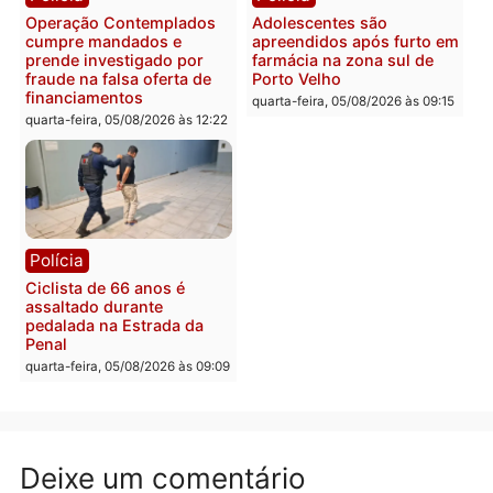
Com apenas 28% do
efetivo, Polícia Civil de
Rondônia tem maior défic
Política
do país, aponta estudo
Justiça Eleitoral manda
quarta-feira, 05/08/2026 às 12:
retirar propaganda de
Fúria após convenção
quarta-feira, 05/08/2026 às 12:30
Rondônia
Médicos são investigado
por suspeita de receber
salário sem cumprir car
Política
horária em RO
Convenções chegam ao
quarta-feira, 05/08/2026 às 12:
fim e eleições de 2026
entram na reta decisiva em
Rondônia
quarta-feira, 05/08/2026 às 12:26