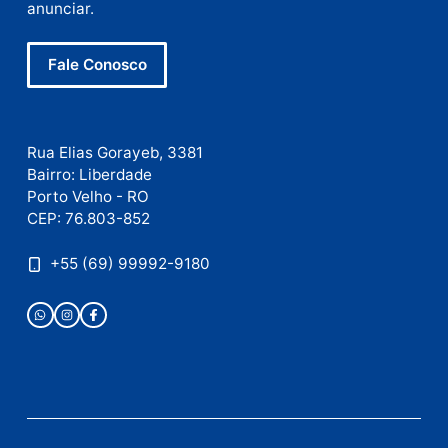
E-
mail
Site
Este site utiliza o Akismet para reduzir spam.
Saiba
como seus dados em comentários são processados
.
Publicidade