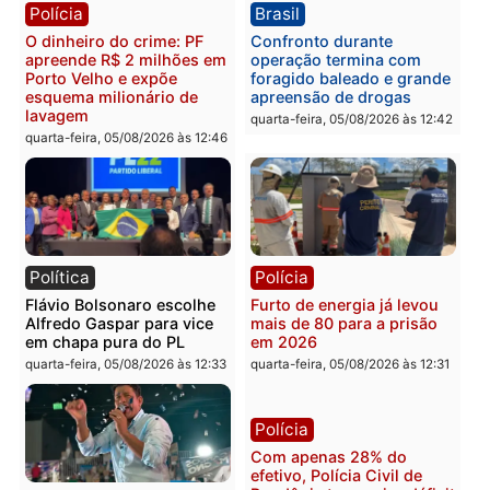
supermercado
deputado federal pelo
Republicanos
quinta-feira, 06/08/2026 às 08:56
quarta-feira, 05/08/2026 às 15:
Brasil
Política
TCE reúne candidatos ao
Violência domina o deba
Governo e apresenta
eleitoral e segurança vir
diagnóstico que pode
principal arma dos
mudar os rumos de
candidatos ao Governo 
Rondônia
Rondônia
quarta-feira, 05/08/2026 às 12:52
quarta-feira, 05/08/2026 às 12: