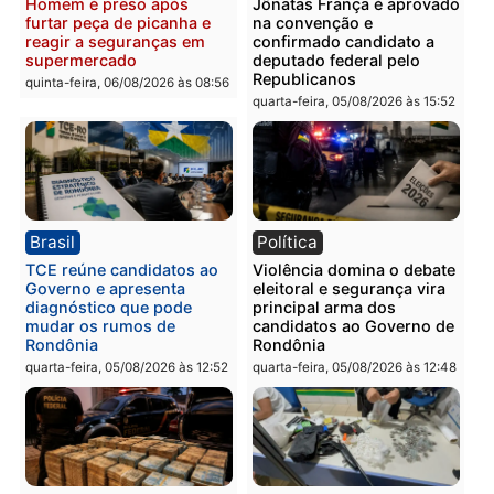
Polícia
Polícia
Homem é preso com
Polícia Civil prende dois
drogas durante ação da
homens por tortura,
PM no Castanheira
tráfico e posse de arma 
Itapuã
quinta-feira, 06/08/2026 às 09:02
quinta-feira, 06/08/2026 às 08:
Polícia
Política
Homem é preso após
Jônatas França é aprova
furtar peça de picanha e
na convenção e
reagir a seguranças em
confirmado candidato a