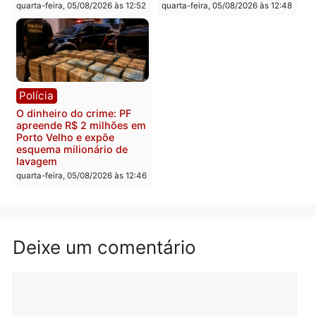
Polícia
Política
Homem é preso após
Jônatas França é aprova
furtar peça de picanha e
na convenção e
reagir a seguranças em
confirmado candidato a
supermercado
deputado federal pelo
Republicanos
quinta-feira, 06/08/2026 às 08:56
quarta-feira, 05/08/2026 às 15:
Brasil
Política
TCE reúne candidatos ao
Violência domina o deba
Governo e apresenta
eleitoral e segurança vir
diagnóstico que pode
principal arma dos