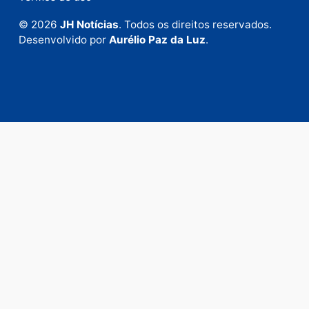
Fale com a nossa redação
Envie suas sugestões de pautas e denúncias, ou en
em contato com nosso departamento comercial pa
anunciar.
Fale Conosco
Rua Elias Gorayeb, 3381
Bairro: Liberdade
Porto Velho - RO
CEP: 76.803-852
+55 (69) 99992-9180