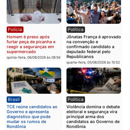
Polícia
Polícia
Homem é esfaqueado no
Três suspeitos ligados a
tórax durante briga com
facção criminosa são
vizinho no bairro Ulysses
presos por receptação e
Guimarães
adulteração de veículos
em Porto Velho
quinta-feira, 06/08/2026 às 09:24
quinta-feira, 06/08/2026 às 09:
Polícia
Polícia
Homem é preso com
Polícia Civil prende dois
drogas durante ação da
homens por tortura,
PM no Castanheira
tráfico e posse de arma 
Itapuã
quinta-feira, 06/08/2026 às 09:02
quinta-feira, 06/08/2026 às 08: