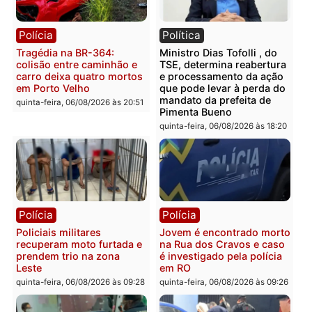
Polícia
Polícia
Homem é encontrado
Polícia Militar apreende
morto em residência no
explosivos e embarcaçã
bairro Colina Park em RO
durante patrulhamento
fluvial no Rio Madeira e
sexta-feira, 07/08/2026 às 09:30
Porto Velho
sexta-feira, 07/08/2026 às 09:2
Polícia
Política
Tragédia na BR-364:
Ministro Dias Tofolli , do