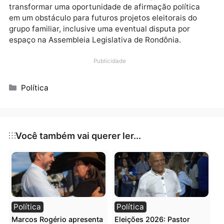
Gedeão, exerceu mandato de vereador e também
presidiu a Câmara Municipal em outros períodos.
Agora, a cobrança sobre Gedeão é justamente prova
que consegue caminhar com as próprias pernas e
transformar o sobrenome em liderança própria.
Caso contrário, o risco é deixar como legado uma
passagem marcada pela falta de protagonismo e
transformar uma oportunidade de afirmação política
em um obstáculo para futuros projetos eleitorais do
grupo familiar, inclusive uma eventual disputa por
espaço na Assembleia Legislativa de Rondônia.
Publicidade
Categorias
Política