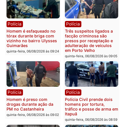
colisão entre caminhão e
TSE, determina reabertu
carro deixa quatro mortos
e processamento da açã
em Porto Velho
que pode levar à perda d
mandato da prefeita de
quinta-feira, 06/08/2026 às 20:51
Pimenta Bueno
quinta-feira, 06/08/2026 às 18:
Polícia
Polícia
Policiais militares
Jovem é encontrado mor
recuperam moto furtada e
na Rua dos Cravos e cas
prendem trio na zona
é investigado pela políci
Leste
em RO
quinta-feira, 06/08/2026 às 09:28
quinta-feira, 06/08/2026 às 09: