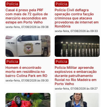
Polícia
Polícia
2 MILHÕES – Unnesa
Polícia Federal apreende
apresenta documentos
400 quilos de drogas e
que comprovam
prende motorista em RO
transparência e legalidade
sexta-feira, 07/08/2026 às 09:
na operação alvo da PF
sexta-feira, 07/08/2026 às 12:24
Polícia
Polícia
Casal é preso pela PRF
Polícia Civil deflagra
com mais de 72 quilos de
operação contra facção
mercúrio escondidos em
criminosa que atacava
estepe em Porto Velho
provedores de internet 
Rondônia
sexta-feira, 07/08/2026 às 09:38
sexta-feira, 07/08/2026 às 09:3