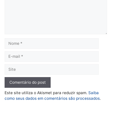
mudar os rumos de
candidatos ao Governo 
Rondônia
Rondônia
quarta-feira, 05/08/2026 às 12:52
quarta-feira, 05/08/2026 às 12:
Polícia
O dinheiro do crime: PF
apreende R$ 2 milhões em
Porto Velho e expõe
esquema milionário de
lavagem
quarta-feira, 05/08/2026 às 12:46
Deixe um comentário