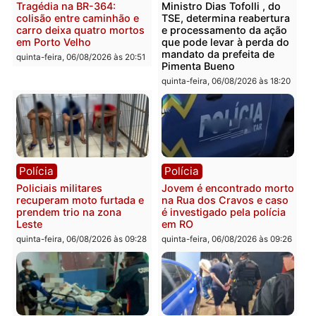
Polícia
Polícia
Homem é encontrado
Polícia Militar apreende
morto em residência no
explosivos e embarcaçã
bairro Colina Park em RO
durante patrulhamento
fluvial no Rio Madeira e
sexta-feira, 07/08/2026 às 09:30
Porto Velho
sexta-feira, 07/08/2026 às 09:2
Polícia
Política
Tragédia na BR-364:
Ministro Dias Tofolli , do
colisão entre caminhão e
TSE, determina reabertu
carro deixa quatro mortos
e processamento da açã