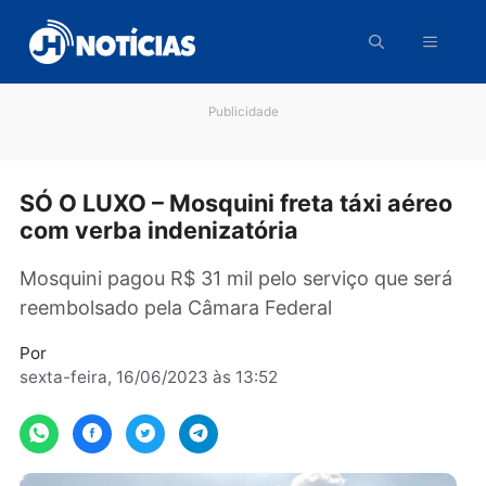
Pular
para
o
conteúdo
Publicidade
SÓ O LUXO – Mosquini freta táxi aér
com verba indenizatória
Mosquini pagou R$ 31 mil pelo serviço que se
reembolsado pela Câmara Federal
Por
sexta-feira, 16/06/2023 às 13:52