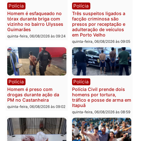
em Porto Velho
que pode levar à perda d
mandato da prefeita de
quinta-feira, 06/08/2026 às 20:51
Pimenta Bueno
quinta-feira, 06/08/2026 às 18:
Polícia
Polícia
Policiais militares
Jovem é encontrado mor
recuperam moto furtada e
na Rua dos Cravos e cas
prendem trio na zona
é investigado pela políci
Leste
em RO
quinta-feira, 06/08/2026 às 09:28
quinta-feira, 06/08/2026 às 09: