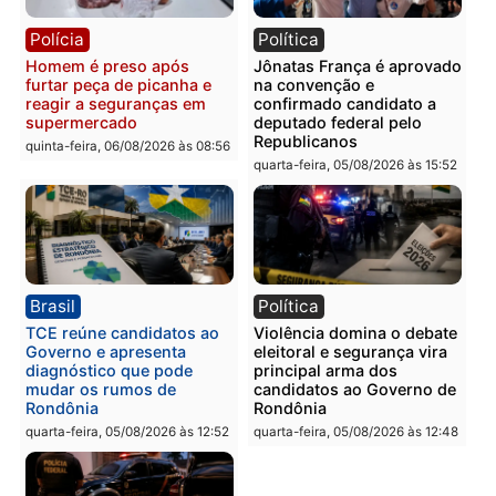
Polícia
Polícia
Homem é esfaqueado no
Três suspeitos ligados a
tórax durante briga com
facção criminosa são
vizinho no bairro Ulysses
presos por receptação e
Guimarães
adulteração de veículos
em Porto Velho
quinta-feira, 06/08/2026 às 09:24
quinta-feira, 06/08/2026 às 09:
Polícia
Polícia
Homem é preso com
Polícia Civil prende dois
drogas durante ação da
homens por tortura,
PM no Castanheira
tráfico e posse de arma 
Itapuã
quinta-feira, 06/08/2026 às 09:02
quinta-feira, 06/08/2026 às 08: