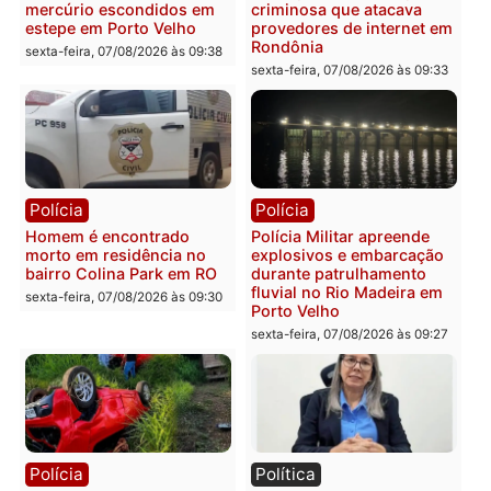
Polícia
Polícia
2 MILHÕES – Unnesa
Polícia Federal apreende
apresenta documentos
400 quilos de drogas e
que comprovam
prende motorista em RO
transparência e legalidade
sexta-feira, 07/08/2026 às 09:
na operação alvo da PF
sexta-feira, 07/08/2026 às 12:24
Polícia
Polícia
Casal é preso pela PRF
Polícia Civil deflagra
com mais de 72 quilos de
operação contra facção
mercúrio escondidos em
criminosa que atacava
estepe em Porto Velho
provedores de internet 
Rondônia
sexta-feira, 07/08/2026 às 09:38
sexta-feira, 07/08/2026 às 09:3