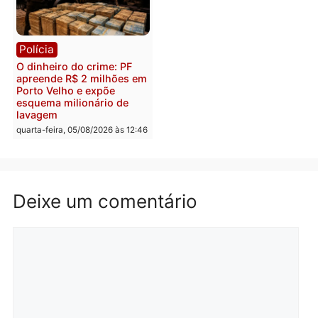
Polícia
Política
Homem é preso após
Jônatas França é aprova
furtar peça de picanha e
na convenção e
reagir a seguranças em
confirmado candidato a
supermercado
deputado federal pelo
Republicanos
quinta-feira, 06/08/2026 às 08:56
quarta-feira, 05/08/2026 às 15:
Brasil
Política
TCE reúne candidatos ao
Violência domina o deba
Governo e apresenta
eleitoral e segurança vir
diagnóstico que pode
principal arma dos
mudar os rumos de
candidatos ao Governo 