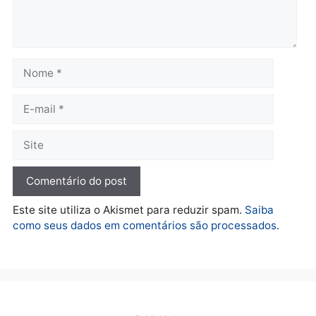
Rondônia
Rondônia
quarta-feira, 05/08/2026 às 12:52
quarta-feira, 05/08/2026 às 12:
Polícia
O dinheiro do crime: PF
apreende R$ 2 milhões em
Porto Velho e expõe
esquema milionário de
lavagem
quarta-feira, 05/08/2026 às 12:46
Deixe um comentário