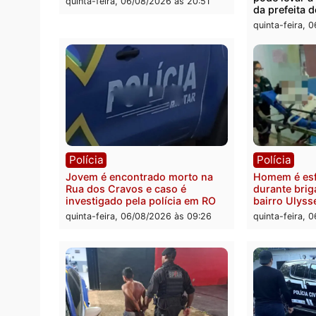
Polícia
Polít
Tragédia na BR-364: colisão
Minist
entre caminhão e carro deixa
determ
quatro mortos em Porto Velho
proce
pode 
quinta-feira, 06/08/2026 às 20:51
da pre
quinta-