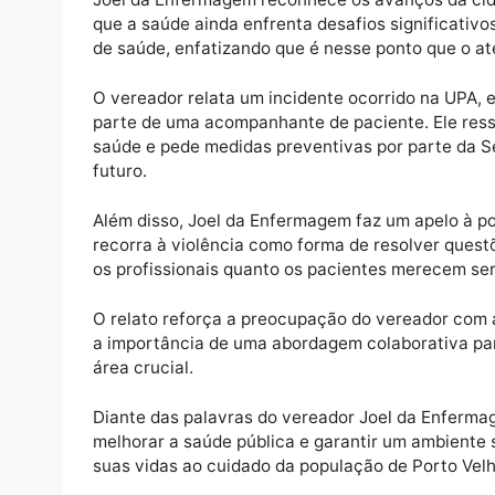
O vereador Joel da Enfermagem (PROS) trou
de Porto Velho, durante discurso na tribun
questões essenciais: a qualidade do atendi
que nelas trabalham.
Joel da Enfermagem reconhece os avanços d
que a saúde ainda enfrenta desafios signifi
de saúde, enfatizando que é nesse ponto que
O vereador relata um incidente ocorrido na
parte de uma acompanhante de paciente. Ele
saúde e pede medidas preventivas por part
futuro.
Além disso, Joel da Enfermagem faz um apel
recorra à violência como forma de resolver