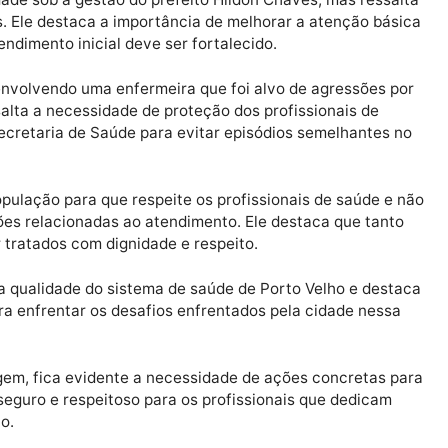
xe à tona preocupações cruciais relacionadas à saúde
a da Câmara Municipal. Na oportunidade, o vereador ab
mento nas unidades de saúde e a segurança dos profiss
Publicidade
a cidade sob a gestão do prefeito Hildon Chaves, mas 
cativos. Ele destaca a importância de melhorar a atenç
 o atendimento inicial deve ser fortalecido.
 UPA, envolvendo uma enfermeira que foi alvo de agres
 ressalta a necessidade de proteção dos profissionais
e da Secretaria de Saúde para evitar episódios semelh
o à população para que respeite os profissionais de sa
 questões relacionadas ao atendimento. Ele destaca qu