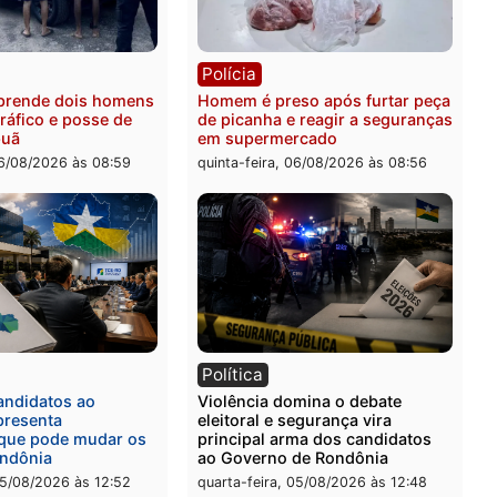
ia
Polícia
 é esfaqueado no tórax
Três suspeitos ligados a 
te briga com vizinho no
criminosa são presos por
o Ulysses Guimarães
receptação e adulteração
veículos em Porto Velho
-feira, 06/08/2026 às 09:24
quinta-feira, 06/08/2026 às 
ia
Polícia