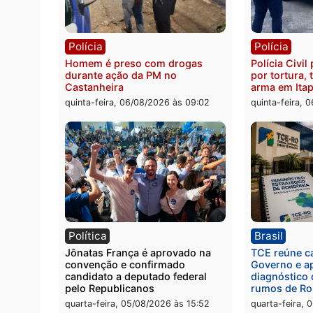
Polícia
Políc
Jovem é encontrado morto na
Homem
Rua dos Cravos e caso é
duran
investigado pela polícia em RO
bairr
quinta-feira, 06/08/2026 às 09:26
quinta
Polícia
Políc