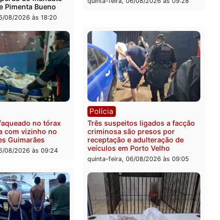
ica
Polícia
ro Dias Tofolli , do TSE,
Policiais militares recupe
ina reabertura e
moto furtada e prendem t
ssamento da ação que
zona Leste
levar à perda do mandato
quinta-feira, 06/08/2026 às 
feita de Pimenta Bueno
feira, 06/08/2026 às 18:20