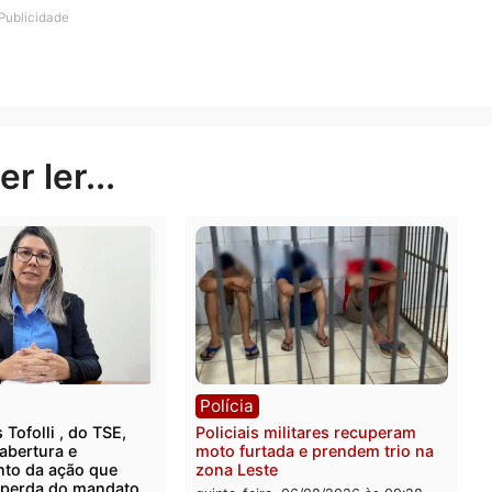
em ser tratados com dignidade e respeito.
r com a qualidade do sistema de saúde de Porto Velho 
va para enfrentar os desafios enfrentados pela cidade
nfermagem, fica evidente a necessidade de ações concr
iente seguro e respeitoso para os profissionais que de
o Velho.
Publicidade
rer ler...