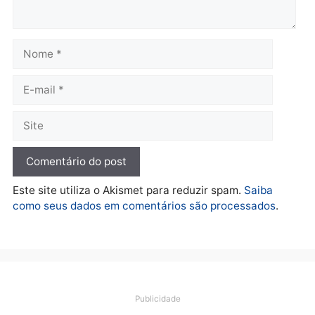
TCE reúne candidatos ao
Violência domina o deba
Governo e apresenta
eleitoral e segurança vir
diagnóstico que pode
principal arma dos
mudar os rumos de
candidatos ao Governo 
Rondônia
Rondônia
quarta-feira, 05/08/2026 às 12:52
quarta-feira, 05/08/2026 às 12:
Polícia
O dinheiro do crime: PF
apreende R$ 2 milhões em
Porto Velho e expõe
esquema milionário de
lavagem
quarta-feira, 05/08/2026 às 12:46