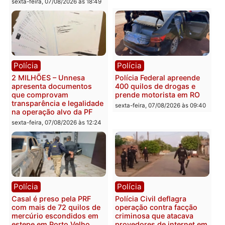
Você também vai querer ler...
Política
Política
Marcos Rogério apresenta
Eleições 2026: Pastor
Plano de Governo com
Evanildo pode ser o
228 projetos, metas
primeiro pastor de
públicas e
Rondônia na Câmara
acompanhamento de
Federal
resultados
sexta-feira, 07/08/2026 às 18:3
sexta-feira, 07/08/2026 às 18:49