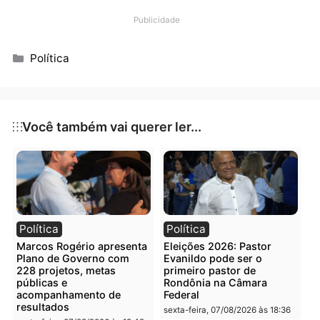
Publicidade
Categorias
Política