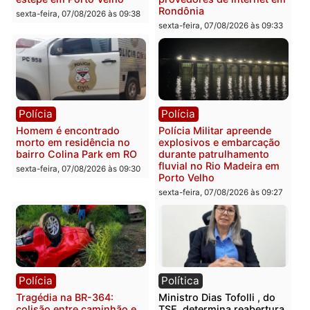
Polícia
Polícia
2 MILHÕES – Unnesa
Polícia Federal apreende
apresenta documentos
400 quilos de drogas e
que comprovam
prende motorista em RO
transparência e legalidade
sexta-feira, 07/08/2026 às 09:
na operação alvo da PF
sexta-feira, 07/08/2026 às 12:24
Polícia
Polícia
Casal é preso pela PRF
Polícia Civil deflagra
com mais de 72 quilos de
operação contra facção
mercúrio escondidos em
criminosa que atacava
estepe em Porto Velho
provedores de internet 