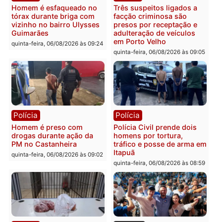
Polícia
Política
Tragédia na BR-364:
Ministro Dias Tofolli , do
colisão entre caminhão e
TSE, determina reabertu
carro deixa quatro mortos
e processamento da açã
em Porto Velho
que pode levar à perda d
mandato da prefeita de
quinta-feira, 06/08/2026 às 20:51
Pimenta Bueno
quinta-feira, 06/08/2026 às 18:
Polícia
Polícia
Policiais militares
Jovem é encontrado mor
recuperam moto furtada e
na Rua dos Cravos e cas
prendem trio na zona
é investigado pela políci
Leste
em RO
quinta-feira, 06/08/2026 às 09:28
quinta-feira, 06/08/2026 às 09: