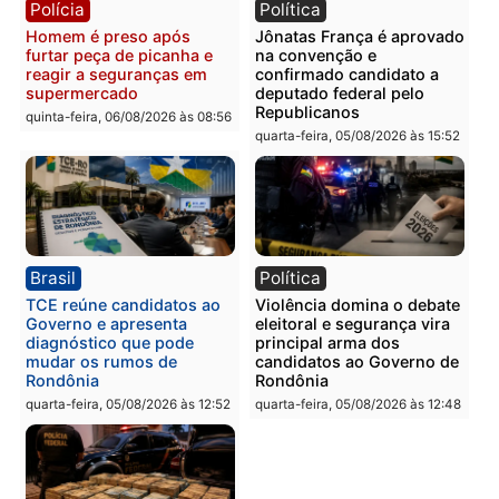
Polícia
Polícia
Homem é esfaqueado no
Três suspeitos ligados a
tórax durante briga com
facção criminosa são
vizinho no bairro Ulysses
presos por receptação e
Guimarães
adulteração de veículos
em Porto Velho
quinta-feira, 06/08/2026 às 09:24
quinta-feira, 06/08/2026 às 09:
Polícia
Polícia
Homem é preso com
Polícia Civil prende dois
drogas durante ação da
homens por tortura,
PM no Castanheira
tráfico e posse de arma 
Itapuã
quinta-feira, 06/08/2026 às 09:02