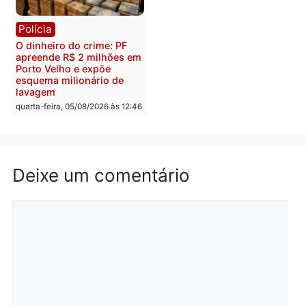
quinta-feira, 06/08/2026 às 08:
Polícia
Política
Homem é preso após
Jônatas França é aprova
furtar peça de picanha e
na convenção e
reagir a seguranças em
confirmado candidato a
supermercado
deputado federal pelo
Republicanos
quinta-feira, 06/08/2026 às 08:56
quarta-feira, 05/08/2026 às 15:
Brasil
Política