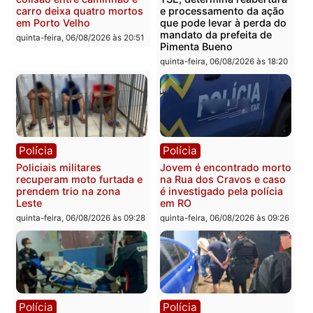
Rondônia
sexta-feira, 07/08/2026 às 09:38
sexta-feira, 07/08/2026 às 09:3
Polícia
Polícia
Homem é encontrado
Polícia Militar apreende
morto em residência no
explosivos e embarcaçã
bairro Colina Park em RO
durante patrulhamento
fluvial no Rio Madeira e
sexta-feira, 07/08/2026 às 09:30
Porto Velho
sexta-feira, 07/08/2026 às 09:2