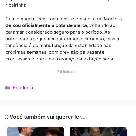
pico. Em 20 de abril, por exemplo, o nível já havia
recuado para 16,31 metros, indicando o início de uma
estabilização. A cota de 16 metros havia sido
ultrapassada ainda em março, no dia 16, acendendo 
alerta para
riscos de alagamentos
e possíveis
impactos em comunidades vulneráveis
da região
ribeirinha.
Com a queda registrada nesta semana, o rio Madeira
deixou oficialmente a cota de alerta
, voltando ao
patamar considerado seguro para o período. As
autoridades seguem monitorando a situação, mas a
tendência é de manutenção da estabilidade nas
próximas semanas, com previsão de vazante
progressiva conforme o avanço da estação seca.
Publicidade