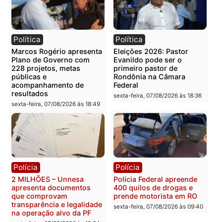
Categorias
Rondônia
Você também vai querer ler...
Política
Política
Marcos Rogério apresenta
Eleições 2026: Pastor
Plano de Governo com
Evanildo pode ser o
228 projetos, metas
primeiro pastor de
públicas e
Rondônia na Câmara
acompanhamento de
Federal
resultados
sexta-feira, 07/08/2026 às 18:3
sexta-feira, 07/08/2026 às 18:49