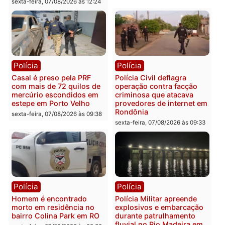
Polícia
Polícia
2 MILHÕES – Unnesa
Polícia Federal apreende
apresenta documentos
400 quilos de drogas e
que comprovam
prende motorista em RO
transparência e legalidade
sexta-feira, 07/08/2026 às 09:
na operação alvo da PF
sexta-feira, 07/08/2026 às 12:24
Polícia
Polícia
Casal é preso pela PRF
Polícia Civil deflagra
com mais de 72 quilos de
operação contra facção