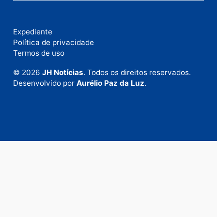
Fale com a nossa redação
Envie suas sugestões de pautas e denúncias, ou en
em contato com nosso departamento comercial pa
anunciar.
Fale Conosco
Rua Elias Gorayeb, 3381
Bairro: Liberdade
Porto Velho - RO
CEP: 76.803-852