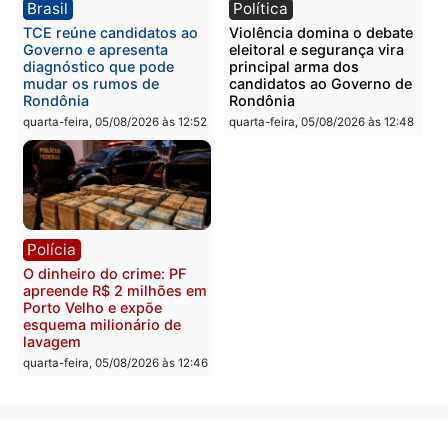
PM no Castanheira
tráfico e posse de arma 
Itapuã
quinta-feira, 06/08/2026 às 09:02
quinta-feira, 06/08/2026 às 08:
Polícia
Política
Homem é preso após
Jônatas França é aprova
furtar peça de picanha e
na convenção e
reagir a seguranças em
confirmado candidato a
supermercado
deputado federal pelo
Republicanos
quinta-feira, 06/08/2026 às 08:56
quarta-feira, 05/08/2026 às 15: