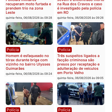
Polícia
Política
Tragédia na BR-364:
Ministro Dias Tofolli , do
colisão entre caminhão e
TSE, determina reabertu
carro deixa quatro mortos
e processamento da açã
em Porto Velho
que pode levar à perda d
mandato da prefeita de
quinta-feira, 06/08/2026 às 20:51
Pimenta Bueno
quinta-feira, 06/08/2026 às 18:
Polícia
Polícia
Policiais militares
Jovem é encontrado mor
recuperam moto furtada e
na Rua dos Cravos e cas
prendem trio na zona
é investigado pela políci
Leste
em RO
quinta-feira, 06/08/2026 às 09:28
quinta-feira, 06/08/2026 às 09: