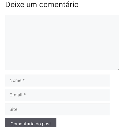
Brasil
Política
TCE reúne candidatos ao
Violência domina o deba
Governo e apresenta
eleitoral e segurança vir
diagnóstico que pode
principal arma dos
mudar os rumos de
candidatos ao Governo 
Rondônia
Rondônia
quarta-feira, 05/08/2026 às 12:52
quarta-feira, 05/08/2026 às 12:
Polícia
O dinheiro do crime: PF
apreende R$ 2 milhões em
Porto Velho e expõe
esquema milionário de
lavagem
quarta-feira, 05/08/2026 às 12:46