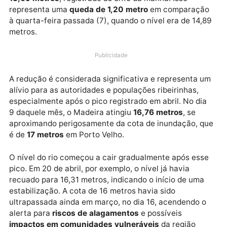
cota de normalidade. De acordo com dados da Agênc
Nacional de Águas (ANA) e do Serviço Geológico do
Brasil (SGB), o nível do rio nesta quarta-feira (14) é 
13,69 metros
, registrado às 8h15 da manhã. Isso
representa uma
queda de 1,20 metro
em comparaç
à quarta-feira passada (7), quando o nível era de 14
metros.
Publicidade
A redução é considerada significativa e representa 
alívio para as autoridades e populações ribeirinhas,
especialmente após o pico registrado em abril. No di
9 daquele mês, o Madeira atingiu
16,76 metros
, se
aproximando perigosamente da cota de inundação, 
é de
17 metros
em Porto Velho.
O nível do rio começou a cair gradualmente após es