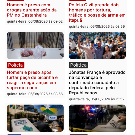
Polícia
Polícia
Homem é esfaqueado no
Três suspeitos ligados a
tórax durante briga com
facção criminosa são
vizinho no bairro Ulysses
presos por receptação e
Guimarães
adulteração de veículos
em Porto Velho
quinta-feira, 06/08/2026 às 09:24
quinta-feira, 06/08/2026 às 09:
Polícia
Polícia
Homem é preso com
Polícia Civil prende dois
drogas durante ação da
homens por tortura,