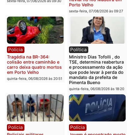
mercúrio escondidos em
criminosa que atacava
estepe em Porto Velho
provedores de internet 
Rondônia
sexta-feira, 07/08/2026 às 09:38
sexta-feira, 07/08/2026 às 09:3
Polícia
Polícia
Homem é encontrado
Polícia Militar apreende
morto em residência no
explosivos e embarcaçã
bairro Colina Park em RO
durante patrulhamento
fluvial no Rio Madeira e
sexta-feira, 07/08/2026 às 09:30
Porto Velho
sexta-feira, 07/08/2026 às 09:2