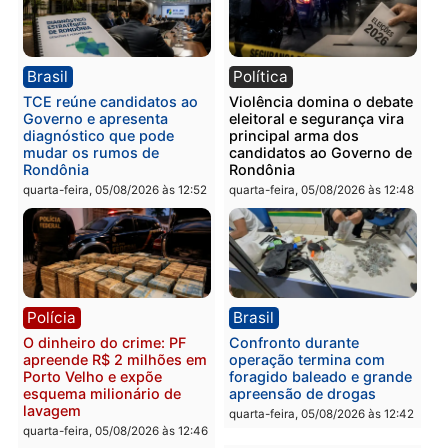
drogas durante ação da
homens por tortura,
PM no Castanheira
tráfico e posse de arma 
Itapuã
quinta-feira, 06/08/2026 às 09:02
quinta-feira, 06/08/2026 às 08:
Polícia
Política
Homem é preso após
Jônatas França é aprova
furtar peça de picanha e
na convenção e
reagir a seguranças em
confirmado candidato a
supermercado
deputado federal pelo
Republicanos
quinta-feira, 06/08/2026 às 08:56
quarta-feira, 05/08/2026 às 15: