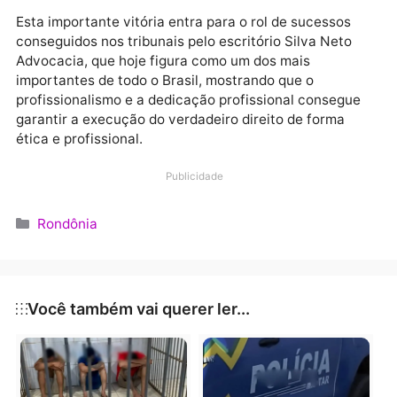
Durante toda a defesa, Dr. Luiz Carlos sempre
demonstrou a sua capacidade no mister advocatício,
atuando com ética, respeito às leis, e com o
compromisso de defender os interesses do seu client
que havia sido envolvido em uma situação
constrangedora que comprometia a sua carreira. O
resultado, com a anulação do processo, fez jus a tod
o esforço e dedicação empregado durante meses de
trabalho.
Esta importante vitória entra para o rol de sucessos
conseguidos nos tribunais pelo escritório Silva Neto
Advocacia, que hoje figura como um dos mais
importantes de todo o Brasil, mostrando que o
profissionalismo e a dedicação profissional consegu
garantir a execução do verdadeiro direito de forma
ética e profissional.