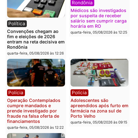
Política
Polícia
Flávio Bolsonaro escolhe
Furto de energia já levou
Alfredo Gaspar para vice
mais de 80 para a prisão
em chapa pura do PL
em 2026
quarta-feira, 05/08/2026 às 12:33
quarta-feira, 05/08/2026 às 12:
Polícia
Com apenas 28% do
efetivo, Polícia Civil de
Rondônia tem maior défic
Política
do país, aponta estudo
Justiça Eleitoral manda
quarta-feira, 05/08/2026 às 12:
retirar propaganda de
Fúria após convenção
quarta-feira, 05/08/2026 às 12:30