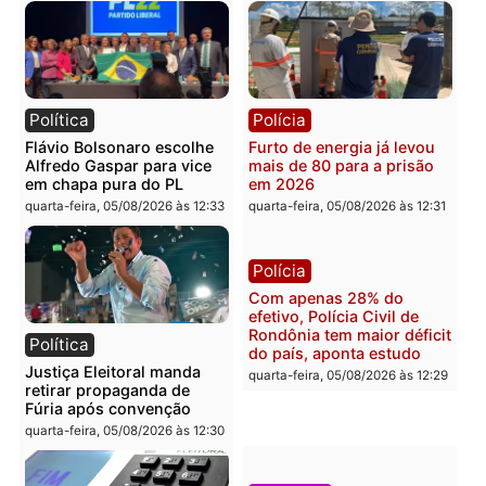
Brasil
Política
TCE reúne candidatos ao
Violência domina o deba
Governo e apresenta
eleitoral e segurança vir
diagnóstico que pode
principal arma dos
mudar os rumos de
candidatos ao Governo 
Rondônia
Rondônia
quarta-feira, 05/08/2026 às 12:52
quarta-feira, 05/08/2026 às 12:
Polícia
Brasil
O dinheiro do crime: PF
Confronto durante
apreende R$ 2 milhões em
operação termina com
Porto Velho e expõe
foragido baleado e gran
esquema milionário de
apreensão de drogas
lavagem
quarta-feira, 05/08/2026 às 12:
quarta-feira, 05/08/2026 às 12:46