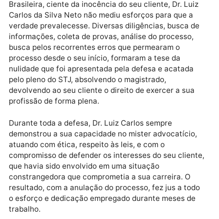
durante a investigação, que transformaram a vida d
magistrado, que passou de vítima a acusado, numa
verdadeira e injusta inversão de valores.
Comandando o escritório Silva Neto Advocacia
Associados que é baseado em Brasília (DF), larga
experiência e uma vasta carteira de clientes
defendidos nas esferas superiores da Justiça
Brasileira, ciente da inocência do seu cliente, Dr. Lui
Carlos da Silva Neto não mediu esforços para que a
verdade prevalecesse. Diversas diligências, busca d
informações, coleta de provas, análise do processo,
busca pelos recorrentes erros que permearam o
processo desde o seu início, formaram a tese da
nulidade que foi apresentada pela defesa e acatada
pelo pleno do STJ, absolvendo o magistrado,
devolvendo ao seu cliente o direito de exercer a sua
profissão de forma plena.