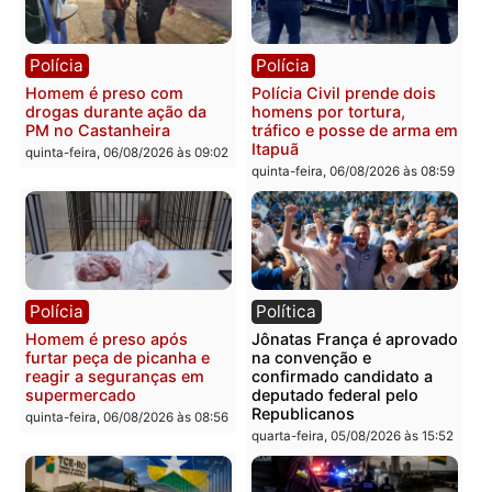
quinta-feira, 06/08/2026 às 09:28
quinta-feira, 06/08/2026 às 09:
Polícia
Polícia
Homem é esfaqueado no
Três suspeitos ligados a
tórax durante briga com
facção criminosa são
vizinho no bairro Ulysses
presos por receptação e
Guimarães
adulteração de veículos
em Porto Velho
quinta-feira, 06/08/2026 às 09:24
quinta-feira, 06/08/2026 às 09:
Polícia
Polícia
Homem é preso com
Polícia Civil prende dois