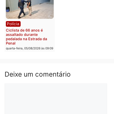
Rondônia
Médicos são investigado
por suspeita de receber
salário sem cumprir car
Política
horária em RO
Convenções chegam ao
quarta-feira, 05/08/2026 às 12:
fim e eleições de 2026
entram na reta decisiva em
Rondônia
quarta-feira, 05/08/2026 às 12:26
Polícia
Polícia
Operação Contemplados
Adolescentes são
cumpre mandados e
apreendidos após furto 