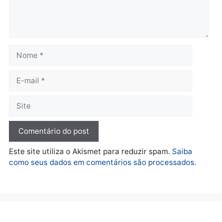
prende investigado por
farmácia na zona sul de
fraude na falsa oferta de
Porto Velho
financiamentos
quarta-feira, 05/08/2026 às 09:
quarta-feira, 05/08/2026 às 12:22
Polícia
Ciclista de 66 anos é
assaltado durante
pedalada na Estrada da
Penal
quarta-feira, 05/08/2026 às 09:09
Deixe um comentário