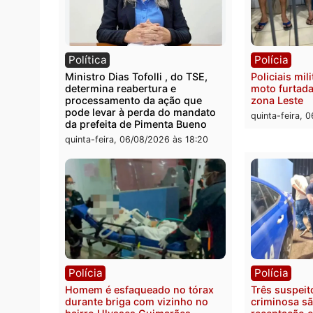
Polícia
Políc
Homem é encontrado morto em
Políci
residência no bairro Colina Park
explo
em RO
durant
Rio M
sexta-feira, 07/08/2026 às 09:30
sexta-
Política
Políc
Ministro Dias Tofolli , do TSE,
Polici
determina reabertura e
moto f