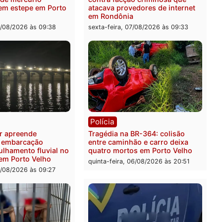
ia
Polícia
 é preso pela PRF com mais
Polícia Civil deflagra ope
quilos de mercúrio
contra facção criminosa 
didos em estepe em Porto
atacava provedores de int
em Rondônia
feira, 07/08/2026 às 09:38
sexta-feira, 07/08/2026 às 0