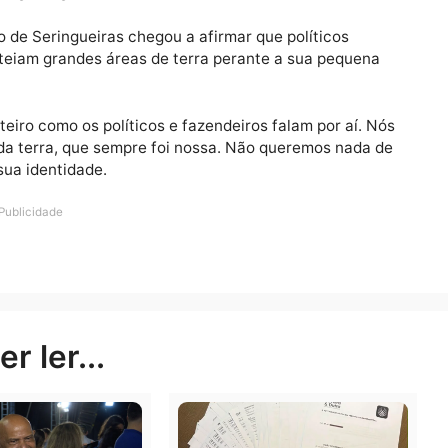
o acometidas por alguma forma de agressão – como inv
e madeireiros, garimpeiros caçadores e pescadores ile
s seguidas em Rondônia dentro de áreas onde ainda ex
vanço do agronegócio nas terras demarcadas.
 região de Seringueiras chegou a afirmar que políticos
s pleiteiam grandes áreas de terra perante a sua pequ
as inteiro como os políticos e fazendeiros falam por a
arte da terra, que sempre foi nossa. Não queremos na
lar a sua identidade.
Publicidade