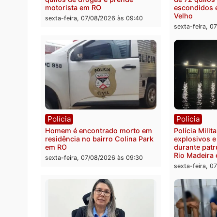
Polícia
Políc
Polícia Federal apreende 400
Casal
quilos de drogas e prende
de 72 
motorista em RO
escon
Velho
sexta-feira, 07/08/2026 às 09:40
sexta-