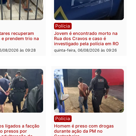
ia
Polícia
a Militar apreende
Tragédia na BR-364: colis
sivos e embarcação
entre caminhão e carro de
e patrulhamento fluvial no
quatro mortos em Porto V
adeira em Porto Velho
quinta-feira, 06/08/2026 às 2
feira, 07/08/2026 às 09:27
ia
Polícia
ais militares recuperam
Jovem é encontrado mort
urtada e prendem trio na
Rua dos Cravos e caso é