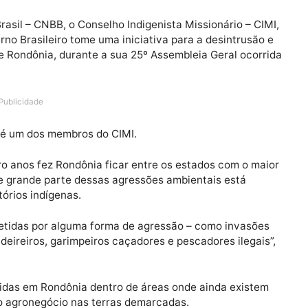
o Sínodo da Amazônia — Foto: Divulgação/Guilherme Cavalli/Cimi
 do Brasil – CNBB, o Conselho Indigenista Missionário 
 Governo Brasileiro tome uma iniciativa para a desintr
tado de Rondônia, durante a sua 25º Assembleia Geral o
Publicidade
oschi, é um dos membros do CIMI.
s quatro anos fez Rondônia ficar entre os estados com 
o que grande parte dessas agressões ambientais está
territórios indígenas.