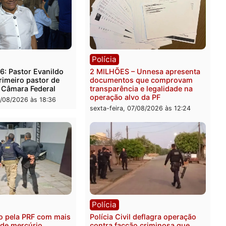
rer ler...
ica
Polícia
es 2026: Pastor Evanildo
2 MILHÕES – Unnesa apre
er o primeiro pastor de
documentos que compro
nia na Câmara Federal
transparência e legalidad
operação alvo da PF
feira, 07/08/2026 às 18:36
sexta-feira, 07/08/2026 às 1