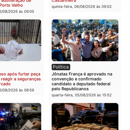
Leste
investigado pela polícia 
-feira, 06/08/2026 às 09:28
quinta-feira, 06/08/2026 às 
ia
Polícia
uspeitos ligados a facção
Homem é preso com drog
nosa são presos por
durante ação da PM no
ação e adulteração de
Castanheira
los em Porto Velho
quinta-feira, 06/08/2026 às 
-feira, 06/08/2026 às 09:05