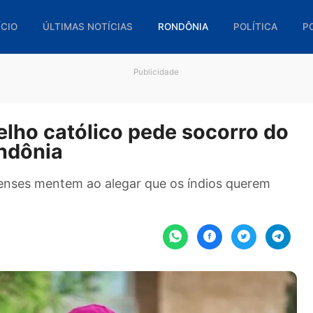
🏠 INÍCIO
ÚLTIMAS NOTÍCIAS
RONDÔNIA
POL
Publicidade
nselho católico pede socorr
 Rondônia
ondonienses mentem ao alegar que os índios qu