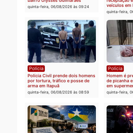
processamento da ação que
zona 
pode levar à perda do mandato
quinta
da prefeita de Pimenta Bueno
quinta-feira, 06/08/2026 às 18:20
Polícia
Políc
Homem é esfaqueado no tórax
Três s
durante briga com vizinho no
crimi
bairro Ulysses Guimarães
recept
veícu
quinta-feira, 06/08/2026 às 09:24
quinta