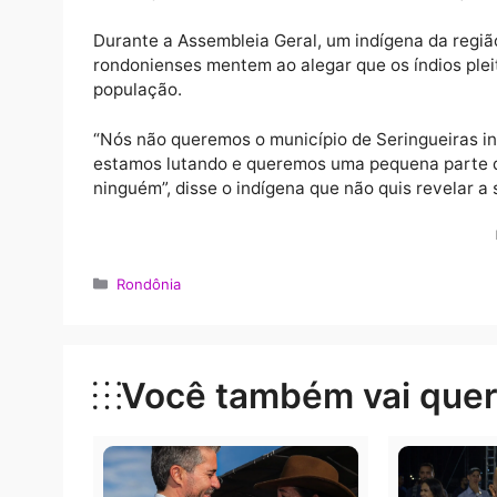
“Todas as terras indígenas demarcadas sã
possessórias com derrubadas e queimadas, d
afirmou a entidade.
Ainda segundo o conselho, existem invasõe
índios que vivem isolados, isso, além do a
Durante a Assembleia Geral, um indígena da
rondonienses mentem ao alegar que os índio
população.
“Nós não queremos o município de Seringueir
estamos lutando e queremos uma pequena p
ninguém”, disse o indígena que não quis reve
Categorias
Rondônia