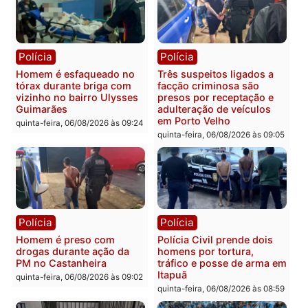
colisão entre caminhão e
TSE, determina reabertu
carro deixa quatro mortos
e processamento da açã
em Porto Velho
que pode levar à perda d
mandato da prefeita de
quinta-feira, 06/08/2026 às 20:51
Pimenta Bueno
quinta-feira, 06/08/2026 às 18:
Polícia
Polícia
Policiais militares
Jovem é encontrado mor
recuperam moto furtada e
na Rua dos Cravos e cas
prendem trio na zona
é investigado pela políci
Leste
em RO
quinta-feira, 06/08/2026 às 09:28
quinta-feira, 06/08/2026 às 09: