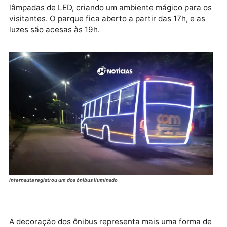
A quantidade exata de ônibus adornados ainda não f
confirmada, mas a ação se soma a outras iniciativas
prefeitura para celebrar o Natal, como o evento “Nat
Porto Luz” no parque da cidade. O espaço foi decor
com mais de 3.500 componentes e milhares de
lâmpadas de LED, criando um ambiente mágico para 
visitantes. O parque fica aberto a partir das 17h, e a
luzes são acesas às 19h.