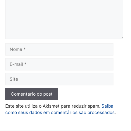
mudar os rumos de
candidatos ao Governo 
Rondônia
Rondônia
quarta-feira, 05/08/2026 às 12:52
quarta-feira, 05/08/2026 às 12:
Polícia
O dinheiro do crime: PF
apreende R$ 2 milhões em
Porto Velho e expõe
esquema milionário de
lavagem
quarta-feira, 05/08/2026 às 12:46
Deixe um comentário