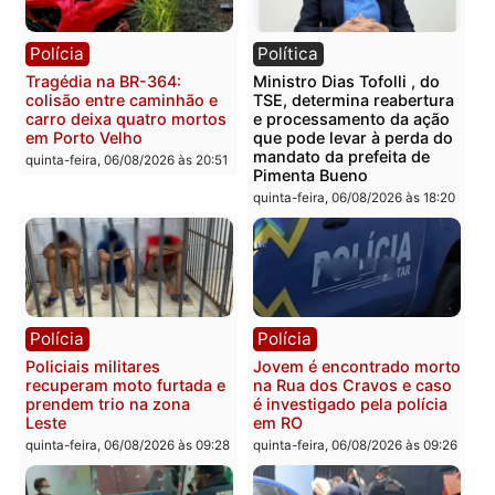
Polícia
Polícia
Homem é encontrado
Polícia Militar apreende
morto em residência no
explosivos e embarcaçã
bairro Colina Park em RO
durante patrulhamento
fluvial no Rio Madeira e
sexta-feira, 07/08/2026 às 09:30
Porto Velho
sexta-feira, 07/08/2026 às 09:2
Polícia
Política
Tragédia na BR-364:
Ministro Dias Tofolli , do