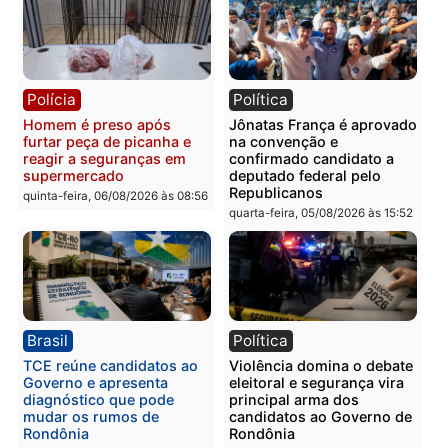
Polícia
Polícia
Homem é esfaqueado no
Três suspeitos ligados a
tórax durante briga com
facção criminosa são
vizinho no bairro Ulysses
presos por receptação e
Guimarães
adulteração de veículos
em Porto Velho
quinta-feira, 06/08/2026 às 09:24
quinta-feira, 06/08/2026 às 09:
Polícia
Polícia
Homem é preso com
Polícia Civil prende dois
drogas durante ação da
homens por tortura,
PM no Castanheira
tráfico e posse de arma 
Itapuã
quinta-feira, 06/08/2026 às 09:02
quinta-feira, 06/08/2026 às 08: