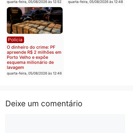
Polícia
Política
Homem é preso após
Jônatas França é aprova
furtar peça de picanha e
na convenção e
reagir a seguranças em
confirmado candidato a
supermercado
deputado federal pelo
Republicanos
quinta-feira, 06/08/2026 às 08:56
quarta-feira, 05/08/2026 às 15:
Brasil
Política
TCE reúne candidatos ao
Violência domina o deba
Governo e apresenta
eleitoral e segurança vir
diagnóstico que pode
principal arma dos