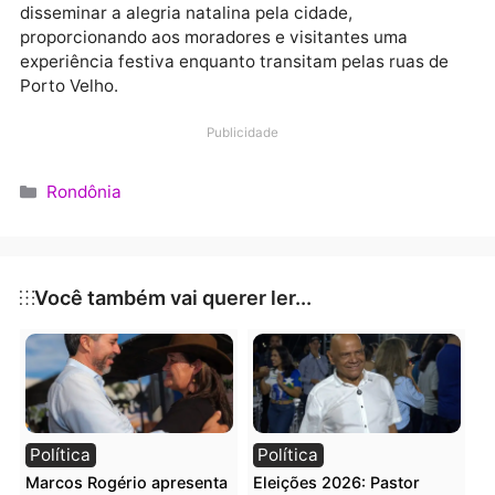
Internauta registrou um dos ônibus iluminado
A decoração dos ônibus representa mais uma forma 
disseminar a alegria natalina pela cidade,
proporcionando aos moradores e visitantes uma
experiência festiva enquanto transitam pelas ruas d
Porto Velho.
Publicidade
Categorias
Rondônia