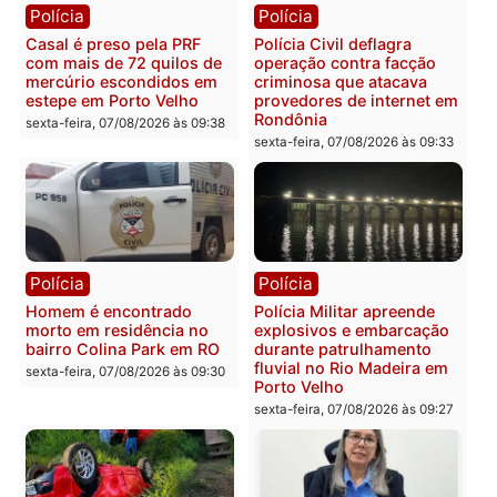
Polícia
Polícia
2 MILHÕES – Unnesa
Polícia Federal apreende
apresenta documentos
400 quilos de drogas e
que comprovam
prende motorista em RO
transparência e legalidade
sexta-feira, 07/08/2026 às 09:
na operação alvo da PF
sexta-feira, 07/08/2026 às 12:24
Polícia
Polícia
Casal é preso pela PRF
Polícia Civil deflagra
com mais de 72 quilos de
operação contra facção
mercúrio escondidos em
criminosa que atacava
estepe em Porto Velho
provedores de internet 
Rondônia
sexta-feira, 07/08/2026 às 09:38
sexta-feira, 07/08/2026 às 09:3