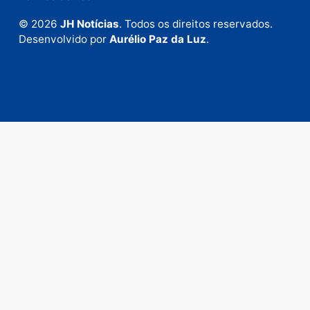
Fale com a nossa redação
Envie suas sugestões de pautas e denúncias, ou en
em contato com nosso departamento comercial pa
anunciar.
Fale Conosco
Rua Elias Gorayeb, 3381
Bairro: Liberdade
Porto Velho - RO
CEP: 76.803-852
+55 (69) 99992-9180