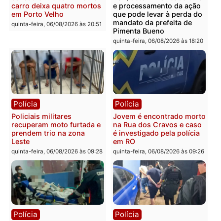
Polícia
Polícia
Homem é encontrado
Polícia Militar apreende
morto em residência no
explosivos e embarcaçã
bairro Colina Park em RO
durante patrulhamento
fluvial no Rio Madeira e
sexta-feira, 07/08/2026 às 09:30
Porto Velho
sexta-feira, 07/08/2026 às 09:2
Polícia
Política
Tragédia na BR-364:
Ministro Dias Tofolli , do
colisão entre caminhão e
TSE, determina reabertu
carro deixa quatro mortos
e processamento da açã
em Porto Velho
que pode levar à perda d
mandato da prefeita de
quinta-feira, 06/08/2026 às 20:51
Pimenta Bueno
quinta-feira, 06/08/2026 às 18: