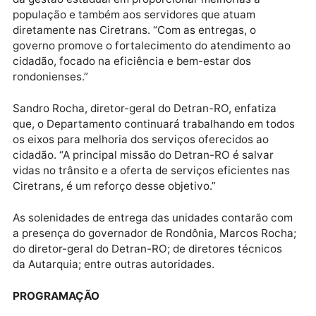
d’Oeste recebeu uma nova Ciretran, que foi construí
nesta leva de investimentos feitos através do
Departamento Estadual de Trânsito (Detran-RO).
Para o governador de Rondônia, Marcos Rocha, os
investimentos nas unidades demonstram o empenho
da gestão estadual em proporcionar melhorias à
população e também aos servidores que atuam
diretamente nas Ciretrans. “Com as entregas, o
governo promove o fortalecimento do atendimento 
cidadão, focado na eficiência e bem-estar dos
rondonienses.”
Sandro Rocha, diretor-geral do Detran-RO, enfatiza
que, o Departamento continuará trabalhando em tod
os eixos para melhoria dos serviços oferecidos ao
cidadão. “A principal missão do Detran-RO é salvar
vidas no trânsito e a oferta de serviços eficientes n
Ciretrans, é um reforço desse objetivo.”