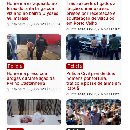
Polícia
Polícia
Policiais militares
Jovem é encontrado mor
recuperam moto furtada e
na Rua dos Cravos e cas
prendem trio na zona
é investigado pela políci
Leste
em RO
quinta-feira, 06/08/2026 às 09:28
quinta-feira, 06/08/2026 às 09:
Polícia
Polícia
Homem é esfaqueado no
Três suspeitos ligados a
tórax durante briga com
facção criminosa são