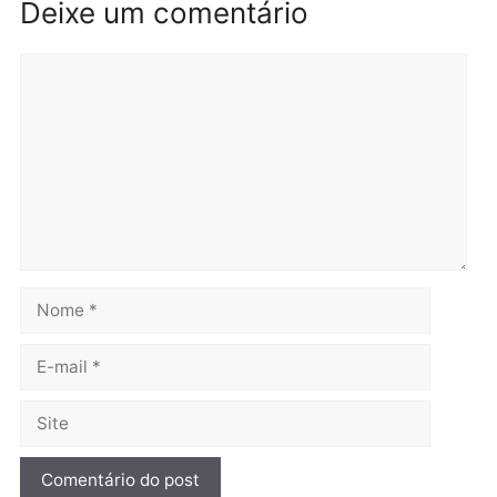
Polícia
Brasil
O dinheiro do crime: PF
Confronto durante
apreende R$ 2 milhões em
operação termina com
Porto Velho e expõe
foragido baleado e gran
esquema milionário de
apreensão de drogas
lavagem
quarta-feira, 05/08/2026 às 12:
quarta-feira, 05/08/2026 às 12:46
Política
Flávio Bolsonaro escolhe
Alfredo Gaspar para vice
em chapa pura do PL
quarta-feira, 05/08/2026 às 12:33