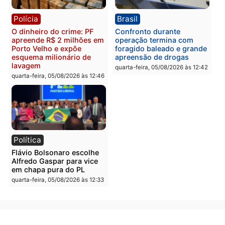
Polícia
Política
Homem é preso após
Jônatas França é aprova
furtar peça de picanha e
na convenção e
reagir a seguranças em
confirmado candidato a
supermercado
deputado federal pelo
Republicanos
quinta-feira, 06/08/2026 às 08:56
quarta-feira, 05/08/2026 às 15:
Brasil
Política
TCE reúne candidatos ao
Violência domina o deba
Governo e apresenta
eleitoral e segurança vir
diagnóstico que pode
principal arma dos
mudar os rumos de
candidatos ao Governo 
Rondônia
Rondônia
quarta-feira, 05/08/2026 às 12:52
quarta-feira, 05/08/2026 às 12: