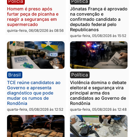
vizinho no bairro Ulysses
presos por receptação e
Guimarães
adulteração de veículos
em Porto Velho
quinta-feira, 06/08/2026 às 09:24
quinta-feira, 06/08/2026 às 09:
Polícia
Polícia
Homem é preso com
Polícia Civil prende dois
drogas durante ação da
homens por tortura,
PM no Castanheira
tráfico e posse de arma 
Itapuã
quinta-feira, 06/08/2026 às 09:02
quinta-feira, 06/08/2026 às 08: