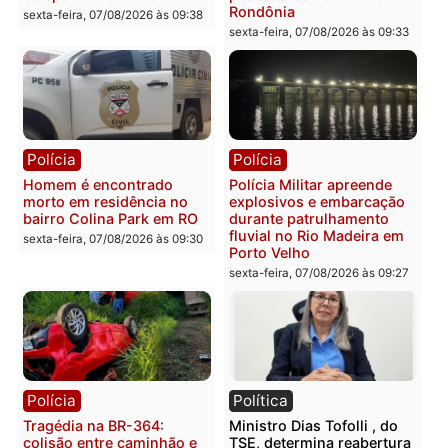
que comprovam
prende motorista em RO
transparência e legalidade
sexta-feira, 07/08/2026 às 09:
na operação alvo da PF
sexta-feira, 07/08/2026 às 12:24
Polícia
Polícia
Casal é preso pela PRF
Polícia Civil deflagra
com mais de 72 quilos de
operação contra facção
mercúrio escondidos em
criminosa que atacava
estepe em Porto Velho
provedores de internet 
Rondônia
sexta-feira, 07/08/2026 às 09:38
sexta-feira, 07/08/2026 às 09:3