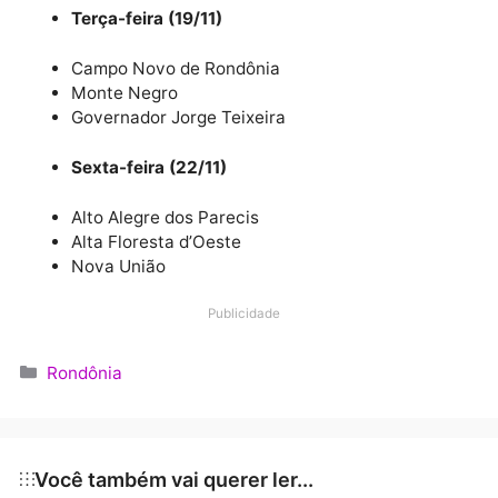
As solenidades de entrega das unidades contarão c
a presença do governador de Rondônia, Marcos Roc
do diretor-geral do Detran-RO; de diretores técnicos
da Autarquia; entre outras autoridades.
PROGRAMAÇÃO
Terça-feira (19/11)
Campo Novo de Rondônia
Monte Negro
Governador Jorge Teixeira
Sexta-feira (22/11)
Alto Alegre dos Parecis
Alta Floresta d’Oeste