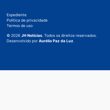
Fale com a nossa redação
Envie suas sugestões de pautas e denúncias, ou en
em contato com nosso departamento comercial pa
anunciar.
Fale Conosco
Rua Elias Gorayeb, 3381
Bairro: Liberdade
Porto Velho - RO