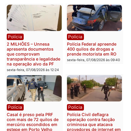
Nova União
Publicidade
Categorias
Rondônia
Você também vai querer ler...
Polícia
Polícia
2 MILHÕES – Unnesa
Polícia Federal apreende
apresenta documentos
400 quilos de drogas e