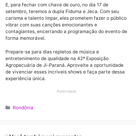
No dia 16 de setembro, será a vez do renomado artis
Zé Vaqueiro se apresentar. Com seu estilo autêntico
letras marcantes, ele promete encantar a todos os
presentes, proporcionando um show inesquecível.
E, para fechar com chave de ouro, no dia 17 de
setembro, teremos a dupla Fiduma e Jeca. Com seu
carisma e talento ímpar, eles prometem fazer o públi
vibrar com suas canções emocionantes e
contagiantes, encerrando a programação do evento
forma memorável.
Prepare-se para dias repletos de música e
entretenimento de qualidade na 42ª Exposição
Agropecuária de Ji-Paraná. Aproveite a oportunidad
de vivenciar esses incríveis shows e faça parte des
experiência única.