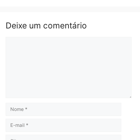
Brasil
Política
TCE reúne candidatos ao
Violência domina o deba
Governo e apresenta
eleitoral e segurança vir
diagnóstico que pode
principal arma dos
mudar os rumos de
candidatos ao Governo 
Rondônia
Rondônia
quarta-feira, 05/08/2026 às 12:52
quarta-feira, 05/08/2026 às 12:
Polícia
O dinheiro do crime: PF
apreende R$ 2 milhões em
Porto Velho e expõe
esquema milionário de