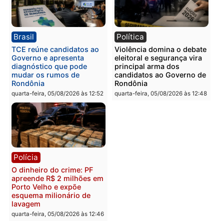
Polícia
Polícia
Homem é preso com
Polícia Civil prende dois
drogas durante ação da
homens por tortura,
PM no Castanheira
tráfico e posse de arma 
Itapuã
quinta-feira, 06/08/2026 às 09:02
quinta-feira, 06/08/2026 às 08:
Polícia
Política
Homem é preso após
Jônatas França é aprova
furtar peça de picanha e
na convenção e
reagir a seguranças em
confirmado candidato a
supermercado
deputado federal pelo
Republicanos
quinta-feira, 06/08/2026 às 08:56
quarta-feira, 05/08/2026 às 15: