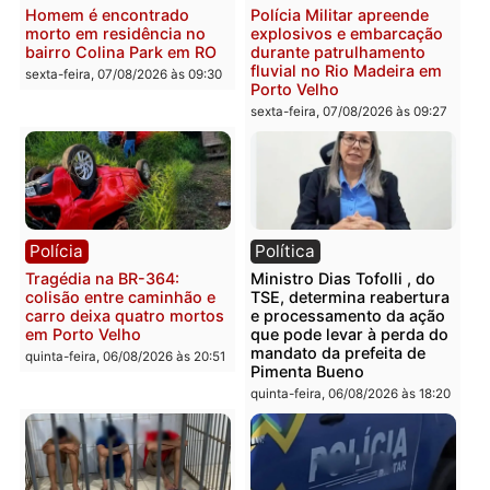
Polícia
Polícia
Casal é preso pela PRF
Polícia Civil deflagra
com mais de 72 quilos de
operação contra facção
mercúrio escondidos em
criminosa que atacava
estepe em Porto Velho
provedores de internet 
Rondônia
sexta-feira, 07/08/2026 às 09:38
sexta-feira, 07/08/2026 às 09:3
Polícia
Polícia
Homem é encontrado
Polícia Militar apreende
morto em residência no
explosivos e embarcaçã
bairro Colina Park em RO
durante patrulhamento
fluvial no Rio Madeira e
sexta-feira, 07/08/2026 às 09:30
Porto Velho
sexta-feira, 07/08/2026 às 09:2