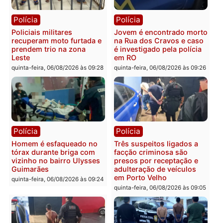
Polícia
Política
Tragédia na BR-364:
Ministro Dias Tofolli , do
colisão entre caminhão e
TSE, determina reabertu
carro deixa quatro mortos
e processamento da açã
em Porto Velho
que pode levar à perda d
mandato da prefeita de
quinta-feira, 06/08/2026 às 20:51
Pimenta Bueno
quinta-feira, 06/08/2026 às 18:
Polícia
Polícia
Policiais militares
Jovem é encontrado mor
recuperam moto furtada e
na Rua dos Cravos e cas