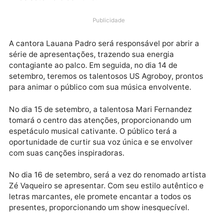
A 42ª Exposição Agropecuária de
Ji-Paraná
(Expojip
anunciou a emocionante lista de shows que irão agit
o evento, programado para ocorrer entre os dias 13 
17 de setembro de 2023.
Publicidade
A cantora Lauana Padro será responsável por abrir a
série de apresentações, trazendo sua energia
contagiante ao palco. Em seguida, no dia 14 de
setembro, teremos os talentosos US Agroboy, pronto
para animar o público com sua música envolvente.
No dia 15 de setembro, a talentosa Mari Fernandez
tomará o centro das atenções, proporcionando um
espetáculo musical cativante. O público terá a
oportunidade de curtir sua voz única e se envolver
com suas canções inspiradoras.