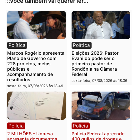
Publicidade
Categorias
Rondônia
Você também vai querer ler...
Política
Política
Marcos Rogério apresenta
Eleições 2026: Pastor
Plano de Governo com
Evanildo pode ser o
228 projetos, metas
primeiro pastor de
públicas e
Rondônia na Câmara