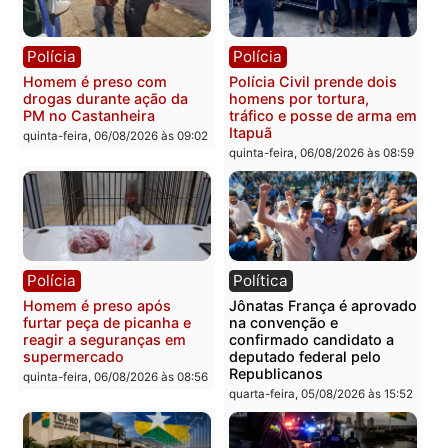
prendem trio na zona
é investigado pela políci
Leste
em RO
quinta-feira, 06/08/2026 às 09:28
quinta-feira, 06/08/2026 às 09:
Polícia
Polícia
Homem é esfaqueado no
Três suspeitos ligados a
tórax durante briga com
facção criminosa são
vizinho no bairro Ulysses
presos por receptação e
Guimarães
adulteração de veículos
em Porto Velho
quinta-feira, 06/08/2026 às 09:24
quinta-feira, 06/08/2026 às 09: