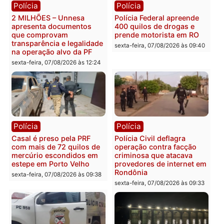
Marcos Rogério apresenta
Eleições 2026: Pastor
Plano de Governo com
Evanildo pode ser o
228 projetos, metas
primeiro pastor de
públicas e
Rondônia na Câmara
acompanhamento de
Federal
resultados
sexta-feira, 07/08/2026 às 18:3
sexta-feira, 07/08/2026 às 18:49
Polícia
Polícia
2 MILHÕES – Unnesa
Polícia Federal apreende
apresenta documentos
400 quilos de drogas e
que comprovam
prende motorista em RO
transparência e legalidade
sexta-feira, 07/08/2026 às 09:
na operação alvo da PF
sexta-feira, 07/08/2026 às 12:24