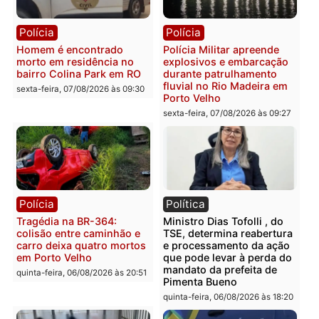
Polícia
Polícia
Casal é preso pela PRF
Polícia Civil deflagra
com mais de 72 quilos de
operação contra facção
mercúrio escondidos em
criminosa que atacava
estepe em Porto Velho
provedores de internet 
Rondônia
sexta-feira, 07/08/2026 às 09:38
sexta-feira, 07/08/2026 às 09:3
Polícia
Polícia
Homem é encontrado
Polícia Militar apreende
morto em residência no
explosivos e embarcaçã
bairro Colina Park em RO
durante patrulhamento
fluvial no Rio Madeira e
sexta-feira, 07/08/2026 às 09:30