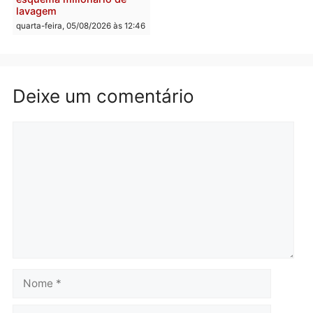
quarta-feira, 05/08/2026 às 15:
Brasil
Política
TCE reúne candidatos ao
Violência domina o deba
Governo e apresenta
eleitoral e segurança vir
diagnóstico que pode
principal arma dos
mudar os rumos de
candidatos ao Governo 
Rondônia
Rondônia
quarta-feira, 05/08/2026 às 12:52
quarta-feira, 05/08/2026 às 12:
Polícia
O dinheiro do crime: PF