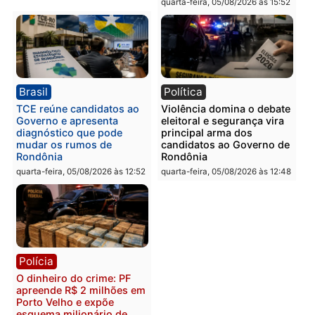
Polícia
Polícia
Homem é preso com
Polícia Civil prende dois
drogas durante ação da
homens por tortura,
PM no Castanheira
tráfico e posse de arma 
Itapuã
quinta-feira, 06/08/2026 às 09:02
quinta-feira, 06/08/2026 às 08:
Polícia
Política
Homem é preso após
Jônatas França é aprova
furtar peça de picanha e
na convenção e
reagir a seguranças em
confirmado candidato a
supermercado
deputado federal pelo
Republicanos
quinta-feira, 06/08/2026 às 08:56