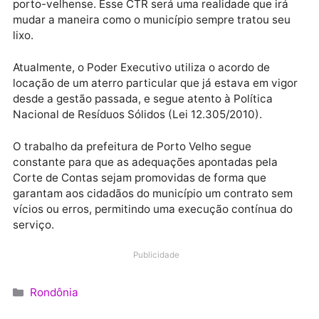
certame, com pronúncia de nulidade da licitação, no
termos do Acórdão APL-TC 0068/24.
A entrega de um Centro de Tratamento de Resíduos
(CTR) também está incluída nos estudos do modelo 
contrato que será apresentado em breve à populaçã
porto-velhense. Esse CTR será uma realidade que ir
mudar a maneira como o município sempre tratou se
lixo.
Atualmente, o Poder Executivo utiliza o acordo de
locação de um aterro particular que já estava em vig
desde a gestão passada, e segue atento à Política
Nacional de Resíduos Sólidos (Lei 12.305/2010).
O trabalho da prefeitura de Porto Velho segue
constante para que as adequações apontadas pela
Corte de Contas sejam promovidas de forma que