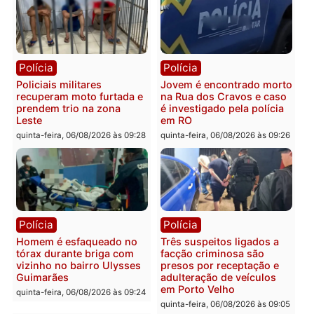
Porto Velho
sexta-feira, 07/08/2026 às 09:2
Polícia
Política
Tragédia na BR-364:
Ministro Dias Tofolli , do
colisão entre caminhão e
TSE, determina reabertu
carro deixa quatro mortos
e processamento da açã
em Porto Velho
que pode levar à perda d
mandato da prefeita de
quinta-feira, 06/08/2026 às 20:51
Pimenta Bueno
quinta-feira, 06/08/2026 às 18: