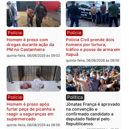
Polícia
Polícia
Policiais militares
Jovem é encontrado mor
recuperam moto furtada e
na Rua dos Cravos e cas
prendem trio na zona
é investigado pela políci
Leste
em RO
quinta-feira, 06/08/2026 às 09:28
quinta-feira, 06/08/2026 às 09:
Polícia
Polícia
Homem é esfaqueado no
Três suspeitos ligados a
tórax durante briga com
facção criminosa são
vizinho no bairro Ulysses
presos por receptação e
Guimarães
adulteração de veículos
em Porto Velho
quinta-feira, 06/08/2026 às 09:24
quinta-feira, 06/08/2026 às 09: