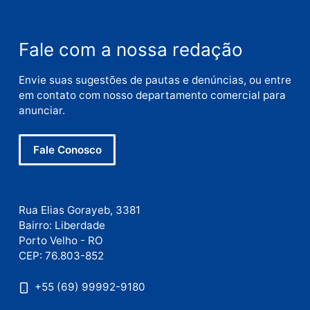
Nome
E-
mail
Site
Este site utiliza o Akismet para reduzir spam.
Saiba
como seus dados em comentários são processados
.
Publicidade