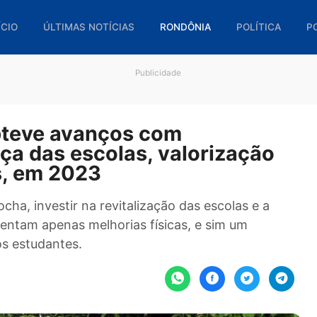
🏠 INÍCIO
ÚLTIMAS NOTÍCIAS
RONDÔNIA
POL
Publicidade
 obteve avanços com
rança das escolas, valoriza
rmas, em 2023
s Rocha, investir na revitalização das escolas 
epresentam apenas melhorias físicas, e sim um
nossos estudantes.