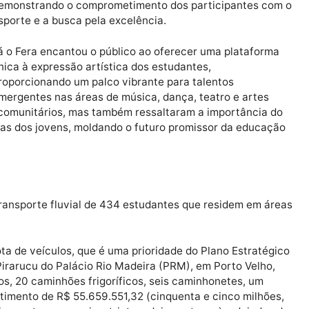
jeto ‘Educação de paz (Epaz)’, que conta com uma re
 de ocorrências, policiais militares e civis, psicólogos 
o atendimento multiprofissional às vítimas de violência
Dentre os eventos destaques deste ano, os Jogos
Escolares de Rondônia (Joer) e o Festival Estudanti
Artes (Fera), foram triunfos que celebraram o talen
dedicação e a paixão dos estudantes do Estado. O
Escolares de Rondônia, além de promoverem a co
saudável e o espírito esportivo entre os jovens atl
foram marcados por recordes impressionantes,
demonstrando o comprometimento dos participan
esporte e a busca pela excelência.
Já o Fera encantou o público ao oferecer uma pla