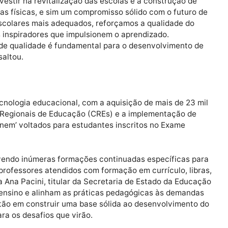
es, reformas e manutenções. No total, foram 14 refor
piso, telhado, muros, 21 construções de salas, refeitório
lacas de sistema de energia solar em 111 escolas e a aq
nado. Todos esses investimentos somam mais de R$ 71 m
a, investir na revitalização das escolas e a construçã
lhorias físicas, e sim um compromisso sólido com o fu
ntes escolares mais adequados, reforçamos a qualidad
spaços inspiradores que impulsionem o aprendizado.
ional de qualidade é fundamental para o desenvolvime
, ressaltou.
 em tecnologia educacional, com a aquisição de mais de
adorias Regionais de Educação (CREs) e a implementaçã
evisa+ Enem’ voltados para estudantes inscritos no Exam