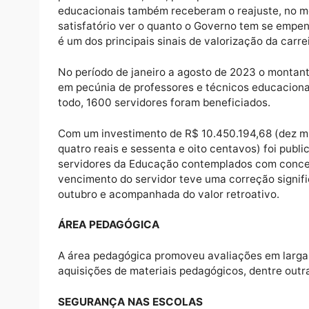
Alunos participaram de ações realizadas
No campo da valorização dos educadores, ho
percentual de 14,95%, para professores das 
educacionais também receberam o reajuste, 
satisfatório ver o quanto o Governo tem se
é um dos principais sinais de valorização da
No período de janeiro a agosto de 2023 o m
em pecúnia de professores e técnicos educa
todo, 1600 servidores foram beneficiados.