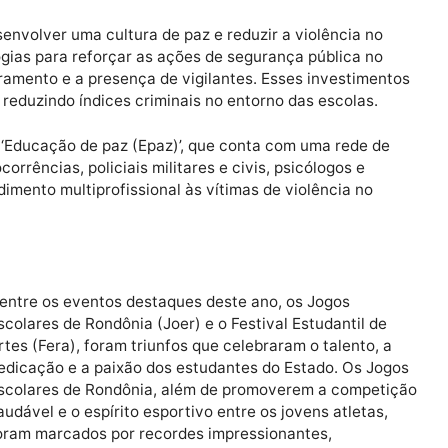
dez milhões, quatrocentos e cinquenta mil, cento e nov
 publicada a Portaria nº 8241, contendo a lista dos 10.6
oncessões para evolução de carreira. Com este ato, o
ignificativa percebida a partir da folha de pagamento 
.
arga escala, tais como arte, cultura, esporte, formaçã
e outras ações, ultrapassando a cifra de R$ 239 milhõe
o, desenvolver uma cultura de paz e reduzir a violênci
ecnologias para reforçar as ações de segurança públic
onitoramento e a presença de vigilantes. Esses invest
olar, reduzindo índices criminais no entorno das escol