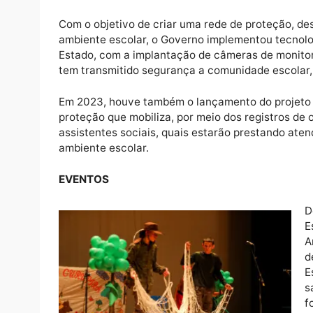
Com um investimento de R$ 10.450.194,68 (
quatro reais e sessenta e oito centavos) foi
servidores da Educação contemplados com c
vencimento do servidor teve uma correção s
outubro e acompanhada do valor retroativo
ÁREA PEDAGÓGICA
A área pedagógica promoveu avaliações em l
aquisições de materiais pedagógicos, dentr
SEGURANÇA NAS ESCOLAS
Com o objetivo de criar uma rede de proteçã
ambiente escolar, o Governo implementou t
Estado, com a implantação de câmeras de m
tem transmitido segurança a comunidade esc