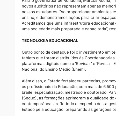
escolas foram contempladas com construçõ
elétricas, 84 reformas que incluem pintura, 
auditórios. Houve também a instalação de p
de mais de 3 mil aparelhos de ar-condicio
reais investidos.
Para o governador de Rondônia, Marcos Roch
novos auditórios não representam apenas me
nossos estudantes. “Ao proporcionar ambie
ensino, e demonstramos ações para criar e
Acreditamos que uma infraestrutura educac
uma sociedade mais preparada e capacitada”
TECNOLOGIA EDUCACIONAL
Outro ponto de destaque foi o investimento
tablets que foram distribuídos às Coorden
plataformas digitais como o ‘Revisa+’ e ‘R
Nacional do Ensino Médio (Enem).