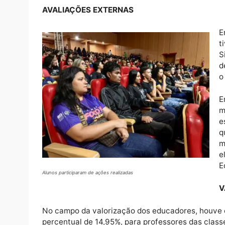
Além disso, o Estado fortaleceu parcerias
os profissionais da Educação, com mais de 
braile, especialização, mestrado e doutorad
(Seduc), as formações aprimoram a qualida
contemporâneas, refletindo o empenho dest
Estado pela educação, preparando as geraçõ
AVALIAÇÕES EXTERNAS