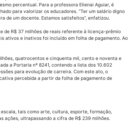
estudantes e toda a comunidade escolar se uniram
que houvesse o mínimo de faltantes no dia da prov
máximo de empenho nas resoluções das questões,
elevar ainda mais o Índice de Desenvolvimento da
Educação Básica (Ideb) do Estado.
VALORIZAÇÃO PROFISSIONAL
uve o reajuste referente ao Piso do Magistério de 202
classes profissionais A, B e C. Os técnicos e analistas
no mesmo percentual. Para a professora Elienai Aguiar
 empenhado para valorizar os educadores. “Ter um salár
 carreira de um docente. Estamos satisfeitos”, enfatizou
ontante de R$ 37 milhões de reais referente à licença-
cionais ativos e inativos foi incluído em folha de paga