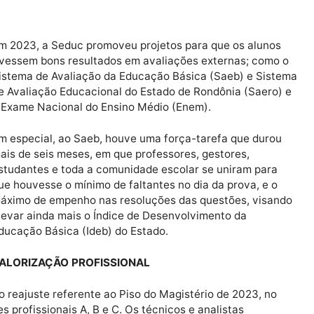
, promovendo inúmeras formações continuadas específic
6.500 professores atendidos com formação em currículo,
o. Para Ana Pacini, titular da Secretaria de Estado da 
de do ensino e alinham as práticas pedagógicas às de
a gestão em construir uma base sólida ao desenvolvim
es para os desafios que virão.
Em 2023, a Seduc promoveu projetos para que os 
tivessem bons resultados em avaliações externas;
Sistema de Avaliação da Educação Básica (Saeb) 
de Avaliação Educacional do Estado de Rondônia (
o Exame Nacional do Ensino Médio (Enem).
Em especial, ao Saeb, houve uma força-tarefa que
mais de seis meses, em que professores, gestores,