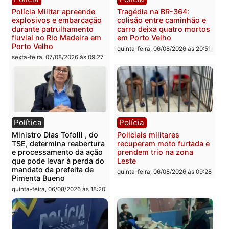
Polícia Civil deflagra
Homem é encontrado
operação contra facção
morto em residência no
criminosa que atacava
bairro Colina Park em R
provedores de internet em
sexta-feira, 07/08/2026 às 09:3
Rondônia
sexta-feira, 07/08/2026 às 09:33
Polícia
Polícia
Polícia Militar apreende
Tragédia na BR-364:
explosivos e embarcação
colisão entre caminhão e
durante patrulhamento
carro deixa quatro mort
fluvial no Rio Madeira em
em Porto Velho
Porto Velho
quinta-feira, 06/08/2026 às 20:
sexta-feira, 07/08/2026 às 09:27