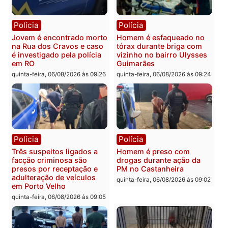
Política
Polícia
Ministro Dias Tofolli , do
Policiais militares
TSE, determina reabertura
recuperam moto furtada 
e processamento da ação
prendem trio na zona
que pode levar à perda do
Leste
mandato da prefeita de
quinta-feira, 06/08/2026 às 09:
Pimenta Bueno
quinta-feira, 06/08/2026 às 18:20
Polícia
Polícia
Jovem é encontrado morto
Homem é esfaqueado no
na Rua dos Cravos e caso
tórax durante briga com
é investigado pela polícia
vizinho no bairro Ulysse
em RO
Guimarães