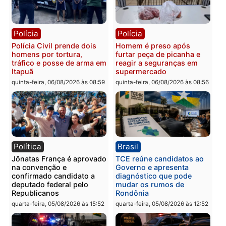
quinta-feira, 06/08/2026 às 09:26
quinta-feira, 06/08/2026 às 09
Polícia
Polícia
Três suspeitos ligados a
Homem é preso com
facção criminosa são
drogas durante ação da
presos por receptação e
PM no Castanheira
adulteração de veículos
quinta-feira, 06/08/2026 às 09:
em Porto Velho
quinta-feira, 06/08/2026 às 09:05
Polícia
Polícia