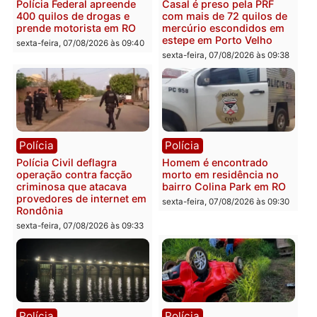
Você também vai querer ler...
Polícia
Polícia
Polícia Federal apreende
Casal é preso pela PRF
400 quilos de drogas e
com mais de 72 quilos d
prende motorista em RO
mercúrio escondidos em
estepe em Porto Velho
sexta-feira, 07/08/2026 às 09:40
sexta-feira, 07/08/2026 às 09:3
Polícia
Polícia