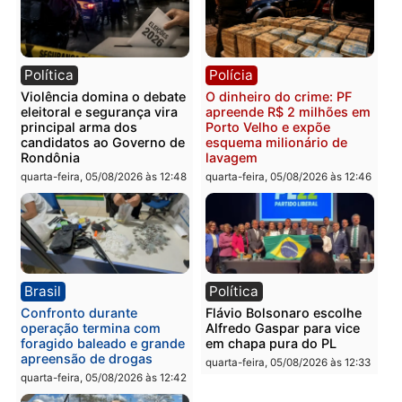
Polícia Civil prende dois
Homem é preso após
homens por tortura,
furtar peça de picanha e
tráfico e posse de arma em
reagir a seguranças em
Itapuã
supermercado
quinta-feira, 06/08/2026 às 08:59
quinta-feira, 06/08/2026 às 08:
Política
Brasil
Jônatas França é aprovado
TCE reúne candidatos a
na convenção e
Governo e apresenta
confirmado candidato a
diagnóstico que pode
deputado federal pelo
mudar os rumos de
Republicanos
Rondônia
quarta-feira, 05/08/2026 às 15:52
quarta-feira, 05/08/2026 às 12: