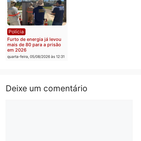
Política
Polícia
Violência domina o debate
O dinheiro do crime: PF
eleitoral e segurança vira
apreende R$ 2 milhões 
principal arma dos
Porto Velho e expõe
candidatos ao Governo de
esquema milionário de
Rondônia
lavagem
quarta-feira, 05/08/2026 às 12:48
quarta-feira, 05/08/2026 às 12:
Brasil
Política
Confronto durante
Flávio Bolsonaro escolhe
operação termina com
Alfredo Gaspar para vice
foragido baleado e grande
em chapa pura do PL
apreensão de drogas
quarta-feira, 05/08/2026 às 12:
quarta-feira, 05/08/2026 às 12:42