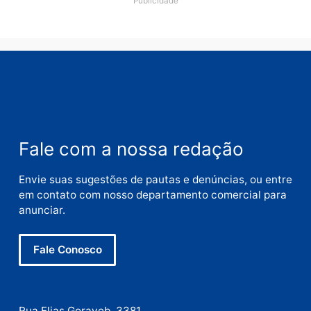
Nome
E-
mail
Site
Este site utiliza o Akismet para reduzir spam.
Saiba
como seus dados em comentários são processados
.