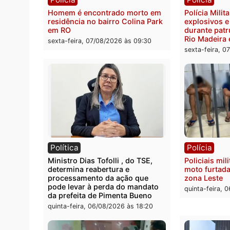
Polícia Federal apreende 400
Casal
quilos de drogas e prende
de 72 
motorista em RO
escon
Velho
sexta-feira, 07/08/2026 às 09:40
sexta-
Polícia
Políc
Homem é encontrado morto em
Políci
residência no bairro Colina Park
explo
em RO
durant
Rio M
sexta-feira, 07/08/2026 às 09:30
sexta-