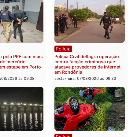
ica
Polícia
es 2026: Pastor Evanildo
2 MILHÕES – Unnesa apre
er o primeiro pastor de
documentos que compro
nia na Câmara Federal
transparência e legalidad
operação alvo da PF
feira, 07/08/2026 às 18:36
sexta-feira, 07/08/2026 às 1
ia
Polícia