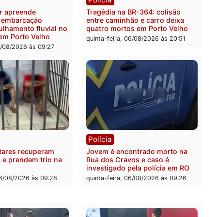
 é preso pela PRF com mais
Polícia Civil deflagra ope
quilos de mercúrio
contra facção criminosa 
didos em estepe em Porto
atacava provedores de int
em Rondônia
feira, 07/08/2026 às 09:38
sexta-feira, 07/08/2026 às 0
ia
Polícia
a Militar apreende
Tragédia na BR-364: colis
sivos e embarcação
entre caminhão e carro de
e patrulhamento fluvial no
quatro mortos em Porto V
adeira em Porto Velho
quinta-feira, 06/08/2026 às 2
feira, 07/08/2026 às 09:27