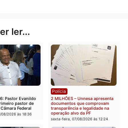
participação nas aulas de formação técnica.
ma Jovem Aprendiz da Energisa têm até a próxima sexta
r a uma das vagas disponíveis. As inscrições podem ser
.gupy.io/jobs/5695735?jobBoardSource=gupy_public_pa
Publicidade
rer ler...