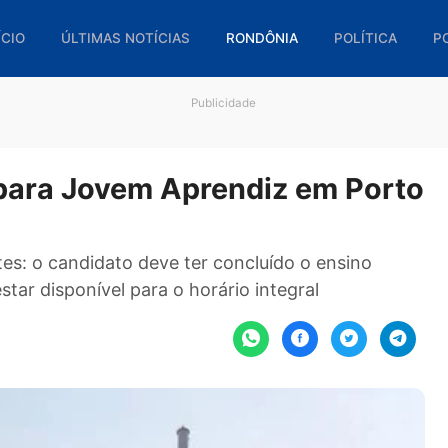
🏠 INÍCIO
ÚLTIMAS NOTÍCIAS
RONDÔNIA
POL
Publicidade
ões para Jovem Aprendiz em 
seguintes: o candidato deve ter concluído o ensi
s e estar disponível para o horário integral