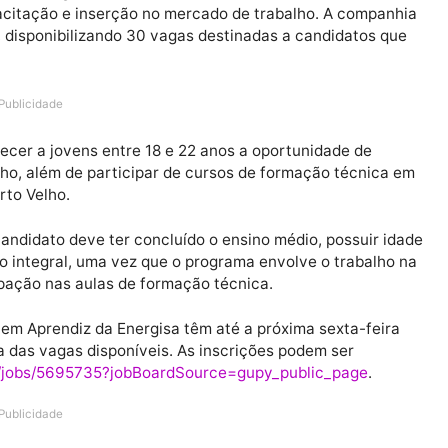
ribuição de energia em Rondônia, está oferecendo uma
e capacitação e inserção no mercado de trabalho. A c
endiz, disponibilizando 30 vagas destinadas a candida
Publicidade
 oferecer a jovens entre 18 e 22 anos a oportunidade 
e trabalho, além de participar de cursos de formação té
 em Porto Velho.
tes: o candidato deve ter concluído o ensino médio, poss
o horário integral, uma vez que o programa envolve o tr