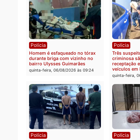
Política
Políc
Ministro Dias Tofolli , do TSE,
Polici
determina reabertura e
moto f
processamento da ação que
zona 
pode levar à perda do mandato
quinta
da prefeita de Pimenta Bueno
quinta-feira, 06/08/2026 às 18:20