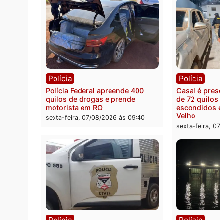
Política
Polít
Marcos Rogério apresenta Plano
Eleiçõ
de Governo com 228 projetos,
pode s
metas públicas e
Rondô
acompanhamento de resultados
sexta-
sexta-feira, 07/08/2026 às 18:49
Polícia
Políc