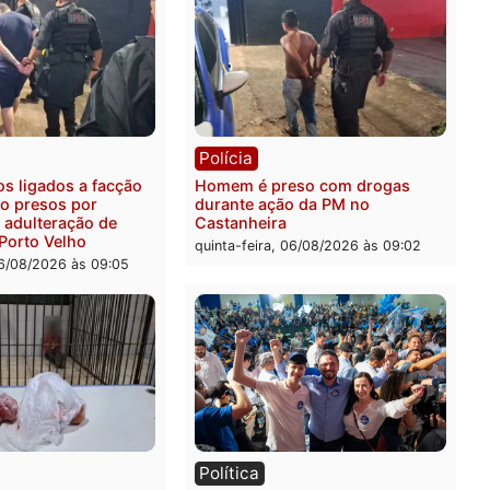
ia
Polícia
ais militares recuperam
Jovem é encontrado mort
urtada e prendem trio na
Rua dos Cravos e caso é
Leste
investigado pela polícia 
-feira, 06/08/2026 às 09:28
quinta-feira, 06/08/2026 às 