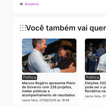
operacionais com energia elétrica, mas ta
Com a substituição de equipamentos antigos
(CO2) na atmosfera”, destaca Camila.
Categorias
Rondônia
Você também vai que