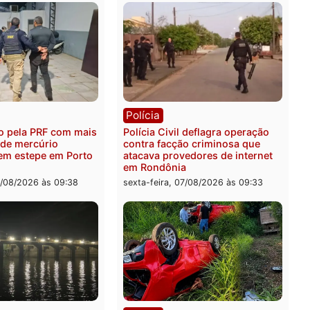
ica
Polícia
es 2026: Pastor Evanildo
2 MILHÕES – Unnesa apre
er o primeiro pastor de
documentos que compro
nia na Câmara Federal
transparência e legalidad
operação alvo da PF
feira, 07/08/2026 às 18:36
sexta-feira, 07/08/2026 às 1
ia
Polícia
 é preso pela PRF com mais
Polícia Civil deflagra ope
quilos de mercúrio
contra facção criminosa 