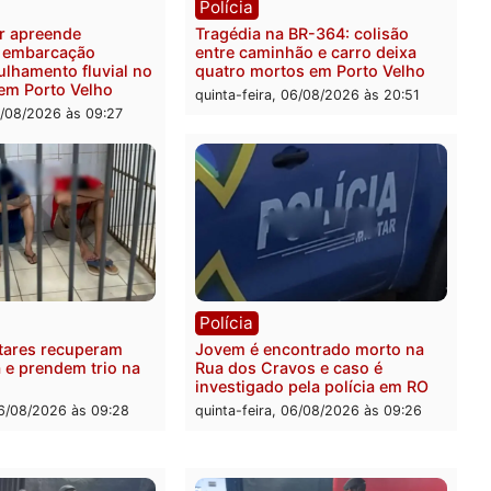
didos em estepe em Porto
atacava provedores de int
em Rondônia
feira, 07/08/2026 às 09:38
sexta-feira, 07/08/2026 às 0
ia
Polícia
a Militar apreende
Tragédia na BR-364: colis
sivos e embarcação
entre caminhão e carro de
e patrulhamento fluvial no
quatro mortos em Porto V
adeira em Porto Velho
quinta-feira, 06/08/2026 às 2
feira, 07/08/2026 às 09:27