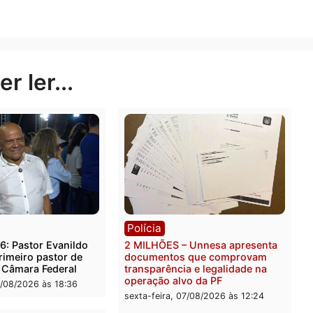
mbém a promoção de ações concretas em prol do meio a
, por modelos mais eficientes, é possível reduzir gás 
Publicidade
rer ler...