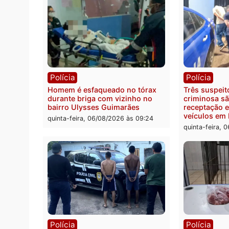
Política
Políc
Ministro Dias Tofolli , do TSE,
Polici
determina reabertura e
moto f
processamento da ação que
zona 
pode levar à perda do mandato
quinta
da prefeita de Pimenta Bueno
quinta-feira, 06/08/2026 às 18:20