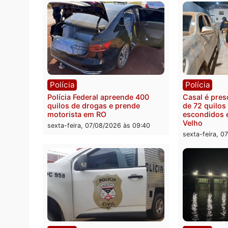
Política
Polít
Marcos Rogério apresenta Plano
Eleiçõ
de Governo com 228 projetos,
pode s
metas públicas e
Rondô
acompanhamento de resultados
sexta-
sexta-feira, 07/08/2026 às 18:49
Polícia
Políc
Polícia Federal apreende 400
Casal
quilos de drogas e prende
de 72 