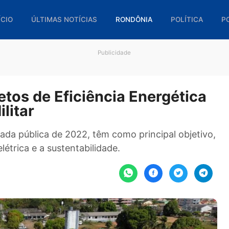
🏠 INÍCIO
ÚLTIMAS NOTÍCIAS
RONDÔNIA
POL
Publicidade
ojetos de Eficiência Energé
a Militar
a chamada pública de 2022, têm como principal o
ia elétrica e a sustentabilidade.