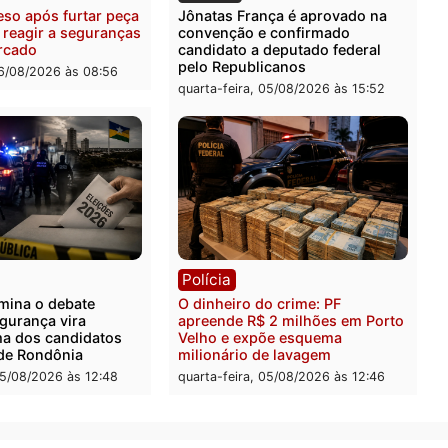
ia
Polícia
uspeitos ligados a facção
Homem é preso com drog
nosa são presos por
durante ação da PM no
ação e adulteração de
Castanheira
los em Porto Velho
quinta-feira, 06/08/2026 às 
-feira, 06/08/2026 às 09:05
ia
Política
 é preso após furtar peça
Jônatas França é aprovad
anha e reagir a seguranças
convenção e confirmado
permercado
candidato a deputado fed
pelo Republicanos
-feira, 06/08/2026 às 08:56
quarta-feira, 05/08/2026 às 