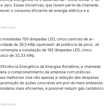
ustentáveis e eficientes, a Energisa Rondônia está at
 eficiência energética no II Batalhão da Polícia Milit
lhena e Jaru. Essas iniciativas, que fazem parte da c
o, promover o consumo eficiente de energia elétrica e 
Publicidade
ná serão instaladas 159 lâmpadas LED, cinco centrais de
 capacidade de 26,5 kWp (quilowatt de potência de pic
rojeto contempla a instalação de 182 lâmpadas LED, cin
otovoltaico de 32,33 kWp.
sta de Eficiência Energética da Energisa Rondônia, a 
etos, reflete o comprometimento da empresa com prática
ão dessas melhorias visa não apenas a redução das de