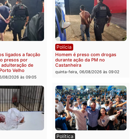
ia
Polícia
ais militares recuperam
Jovem é encontrado mort
urtada e prendem trio na
Rua dos Cravos e caso é
Leste
investigado pela polícia 
-feira, 06/08/2026 às 09:28
quinta-feira, 06/08/2026 às 