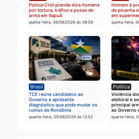
Polícia
Políc
Homem é esfaqueado no tórax
Três s
durante briga com vizinho no
crimi
bairro Ulysses Guimarães
recept
veícu
quinta-feira, 06/08/2026 às 09:24
quinta
Polícia
Políc
Polícia Civil prende dois homens
Homem
por tortura, tráfico e posse de
de pic
arma em Itapuã
em su
quinta-feira, 06/08/2026 às 08:59
quinta