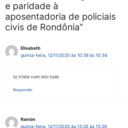
Brasil
Política
TCE reúne candidatos ao
Violência domina o deba
Governo e apresenta
eleitoral e segurança vir
diagnóstico que pode
principal arma dos
mudar os rumos de
candidatos ao Governo 
Rondônia
Rondônia
quarta-feira, 05/08/2026 às 12:52
quarta-feira, 05/08/2026 às 12:
Polícia
O dinheiro do crime: PF
apreende R$ 2 milhões em
Porto Velho e expõe
esquema milionário de