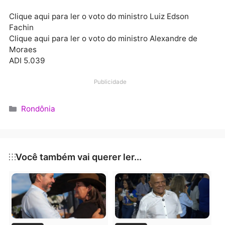
estabilidade financeira do regime previdenciário
certamente deverão guiar o legislador a eleger esse
critérios com prudência e proporcionalidade.
“Se se admite a regulamentação de aposentadoria
especial por critérios mais favoráveis de contribuiçã
(menor tempo de contribuição e, consequentemente
montante menor de contribuições vertidas para o
regime previdenciário), não há razão para afastar de
plano a possibilidade de que o legislador institua um
regime especial de aposentadoria que se diferencie 
regramento geral por outros critérios”, apontou.
Clique aqui para ler o voto do ministro Luiz Edson
Fachin
Clique aqui para ler o voto do ministro Alexandre de
Moraes
ADI 5.039