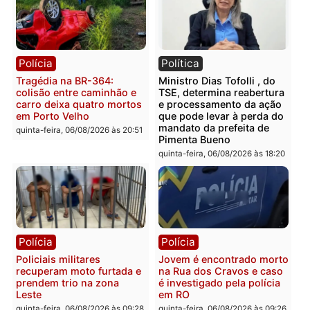
Polícia
Polícia
Casal é preso pela PRF
Polícia Civil deflagra
com mais de 72 quilos de
operação contra facção
mercúrio escondidos em
criminosa que atacava
estepe em Porto Velho
provedores de internet 
Rondônia
sexta-feira, 07/08/2026 às 09:38
sexta-feira, 07/08/2026 às 09:3
Polícia
Polícia
Homem é encontrado
Polícia Militar apreende
morto em residência no
explosivos e embarcaçã
bairro Colina Park em RO
durante patrulhamento
fluvial no Rio Madeira e
sexta-feira, 07/08/2026 às 09:30
Porto Velho
sexta-feira, 07/08/2026 às 09:2