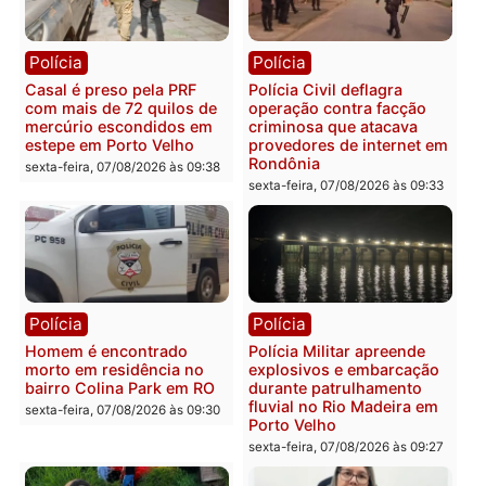
acompanhamento de
Federal
resultados
sexta-feira, 07/08/2026 às 18:3
sexta-feira, 07/08/2026 às 18:49
Polícia
Polícia
2 MILHÕES – Unnesa
Polícia Federal apreende
apresenta documentos
400 quilos de drogas e
que comprovam
prende motorista em RO
transparência e legalidade
sexta-feira, 07/08/2026 às 09:
na operação alvo da PF
sexta-feira, 07/08/2026 às 12:24