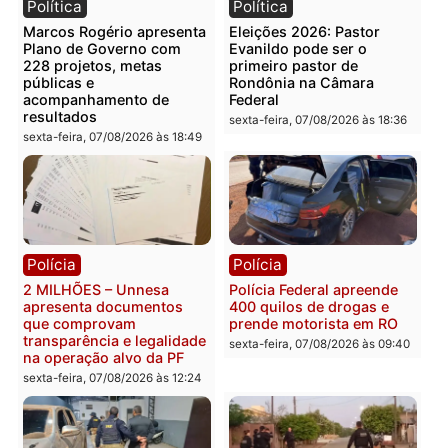
Publicidade
Categorias
Rondônia
Você também vai querer ler...
Política
Política
Marcos Rogério apresenta
Eleições 2026: Pastor
Plano de Governo com
Evanildo pode ser o
228 projetos, metas
primeiro pastor de
públicas e
Rondônia na Câmara