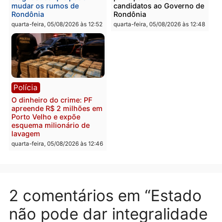
Polícia
Polícia
Homem é preso com
Polícia Civil prende dois
drogas durante ação da
homens por tortura,
PM no Castanheira
tráfico e posse de arma 
Itapuã
quinta-feira, 06/08/2026 às 09:02
quinta-feira, 06/08/2026 às 08:
Polícia
Política
Homem é preso após
Jônatas França é aprova
furtar peça de picanha e
na convenção e
reagir a seguranças em
confirmado candidato a
supermercado
deputado federal pelo
Republicanos
quinta-feira, 06/08/2026 às 08:56
quarta-feira, 05/08/2026 às 15: