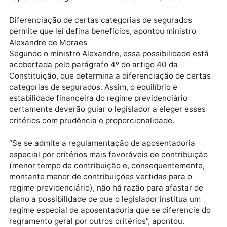
Voto vencido
Abriu a divergência com o voto-vista o ministro
Alexandre de Moraes, restando vencido ao lado dos
ministros Marco Aurélio, Ricardo Lewandowski e Dia
Toffoli. Para a minoria, o legislador pode, ao
regulamentar a aposentadoria especial de servidore
públicos, estabelecer regras mais favoráveis de
cálculo e reajuste, inclusive resgatando certos
aspectos do regramento anterior à EC 41/2003.
Diferenciação de certas categorias de segurados
permite que lei defina benefícios, apontou ministro
Alexandre de Moraes
Segundo o ministro Alexandre, essa possibilidade es
acobertada pelo parágrafo 4º do artigo 40 da
Constituição, que determina a diferenciação de cert
categorias de segurados. Assim, o equilíbrio e