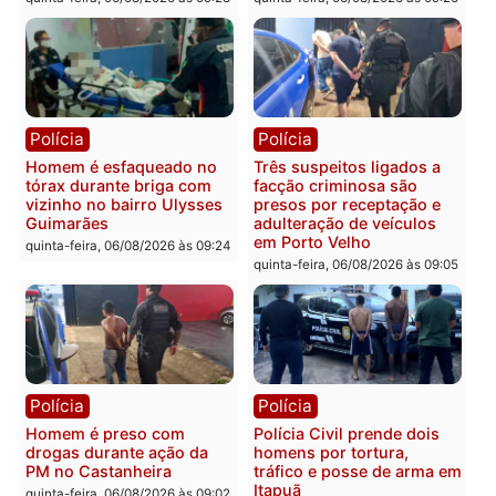
Polícia
Política
Tragédia na BR-364:
Ministro Dias Tofolli , do
colisão entre caminhão e
TSE, determina reabertu
carro deixa quatro mortos
e processamento da açã
em Porto Velho
que pode levar à perda d
mandato da prefeita de
quinta-feira, 06/08/2026 às 20:51
Pimenta Bueno
quinta-feira, 06/08/2026 às 18:
Polícia
Polícia
Policiais militares
Jovem é encontrado mor
recuperam moto furtada e
na Rua dos Cravos e cas