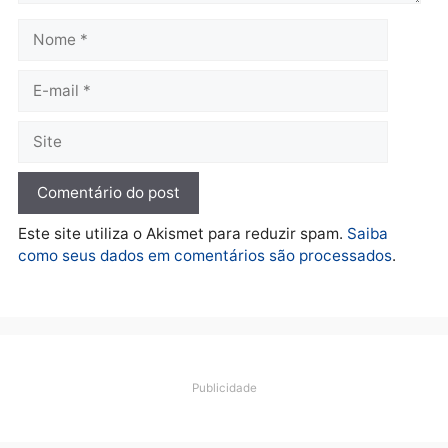
to triste com isto tudo
Responder
Ramón
quinta-feira, 12/11/2020 às 13:26 às 13:26
Fique não !!!!, o mito irá nos ajudar 👈👈👈
Responder