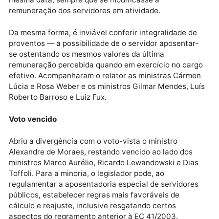
Paridade e integralidade são benefícios extintos pel
Reforma da Previdência, destacou o ministro Luiz
Edson Fachin
Com isso, não há como conferir aos policiais civis a
paridade entre servidores ativos e inativos, pois a
Constituição extinguiu a possibilidade de revisão do
proventos de aposentadoria, na mesma proporção e
mesma data, sempre que se modificasse a
remuneração dos servidores em atividade.
Da mesma forma, é inviável conferir integralidade de
proventos — a possibilidade de o servidor aposentar
se ostentando os mesmos valores da última
remuneração percebida quando em exercício no car
efetivo. Acompanharam o relator as ministras Cárm
Lúcia e Rosa Weber e os ministros Gilmar Mendes, L
Roberto Barroso e Luiz Fux.