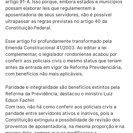
Alexandre de Moraes. Na ocasião, só votou o relator,
ministro Luiz Edson Fachin, que agora foi seguido pe
maioria.
A decisão foi pela inconstitucionalidade do parágraf
12 do artigo 45, e dos parágrafos 1°, 4°, 5° e 6º do
artigo 91-A. Isso porque, embora estados e municípi
possam elaborar leis que regulamentem a
aposentadoria de seus servidores, não é possível
ultrapassar as regras previstas no artigo 40 da
Constituição Federal.
Esse artigo foi profundamente transformado pela
Emenda Constitucional 41/2003. Ao editar a lei
complementar, o legislador rondoniense acabou por
conferir aos policiais civis o mesmo status que teria
antes da entrada em vigor da Reforma Previdenciári
com benefícios não mais aplicáveis.