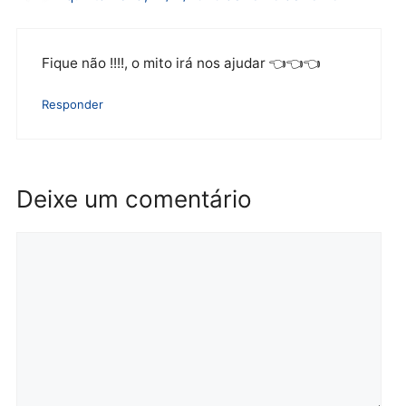
lavagem
quarta-feira, 05/08/2026 às 12:46
2 comentários em “Estad
não pode dar integralida
e paridade à
aposentadoria de policiai
civis de Rondônia”
Elisabeth
quinta-feira, 12/11/2020 às 10:38 às 10:38