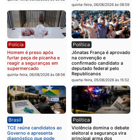
prendem trio na zona
é investigado pela políci
Leste
em RO
quinta-feira, 06/08/2026 às 09:28
quinta-feira, 06/08/2026 às 09:
Polícia
Polícia
Homem é esfaqueado no
Três suspeitos ligados a
tórax durante briga com
facção criminosa são
vizinho no bairro Ulysses
presos por receptação e
Guimarães
adulteração de veículos
em Porto Velho
quinta-feira, 06/08/2026 às 09:24
quinta-feira, 06/08/2026 às 09: