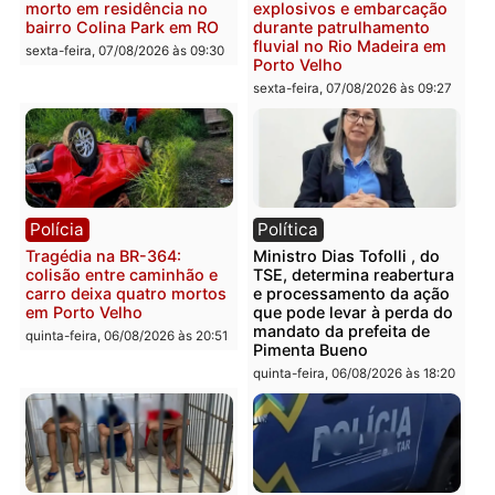
Casal é preso pela PRF
Polícia Civil deflagra
com mais de 72 quilos de
operação contra facção
mercúrio escondidos em
criminosa que atacava
estepe em Porto Velho
provedores de internet 
Rondônia
sexta-feira, 07/08/2026 às 09:38
sexta-feira, 07/08/2026 às 09:3
Polícia
Polícia
Homem é encontrado
Polícia Militar apreende
morto em residência no
explosivos e embarcaçã
bairro Colina Park em RO
durante patrulhamento
fluvial no Rio Madeira e
sexta-feira, 07/08/2026 às 09:30
Porto Velho
sexta-feira, 07/08/2026 às 09:2