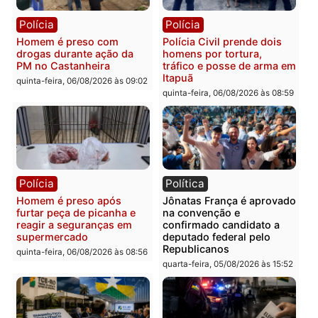
Leste
em RO
quinta-feira, 06/08/2026 às 09:28
quinta-feira, 06/08/2026 às 09:
Polícia
Polícia
Homem é esfaqueado no
Três suspeitos ligados a
tórax durante briga com
facção criminosa são
vizinho no bairro Ulysses
presos por receptação e
Guimarães
adulteração de veículos
em Porto Velho
quinta-feira, 06/08/2026 às 09:24
quinta-feira, 06/08/2026 às 09:
Polícia
Polícia