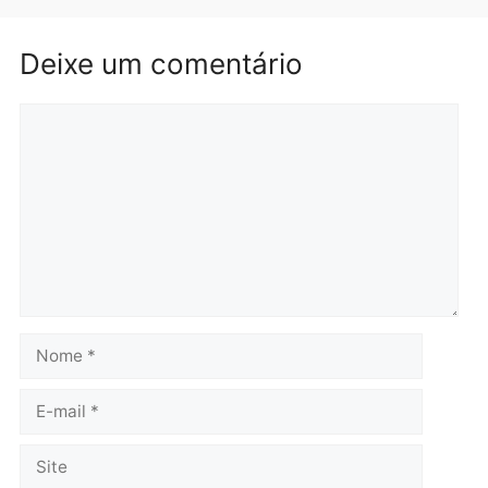
Brasil
Política
TCE reúne candidatos ao
Violência domina o deba
Governo e apresenta
eleitoral e segurança vir
diagnóstico que pode
principal arma dos
mudar os rumos de
candidatos ao Governo 
Rondônia
Rondônia
quarta-feira, 05/08/2026 às 12:52
quarta-feira, 05/08/2026 às 12:
Polícia
O dinheiro do crime: PF
apreende R$ 2 milhões em
Porto Velho e expõe
esquema milionário de
lavagem