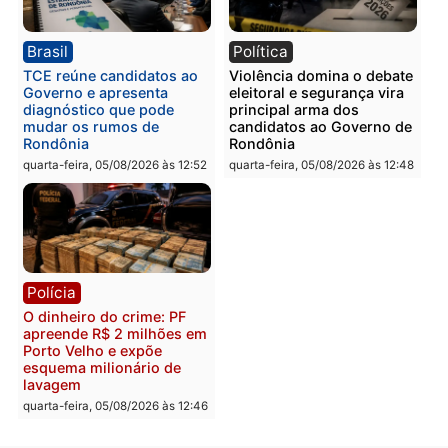
Homem é preso com
Polícia Civil prende dois
drogas durante ação da
homens por tortura,
PM no Castanheira
tráfico e posse de arma 
Itapuã
quinta-feira, 06/08/2026 às 09:02
quinta-feira, 06/08/2026 às 08:
Polícia
Política
Homem é preso após
Jônatas França é aprova
furtar peça de picanha e
na convenção e
reagir a seguranças em
confirmado candidato a
supermercado
deputado federal pelo
Republicanos
quinta-feira, 06/08/2026 às 08:56
quarta-feira, 05/08/2026 às 15: