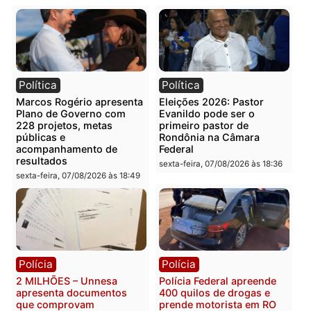
Publicidade
Categorias
Rondônia
Você também vai querer ler...
Política
Política
Marcos Rogério apresenta
Eleições 2026: Pastor
Plano de Governo com
Evanildo pode ser o
228 projetos, metas
primeiro pastor de
públicas e
Rondônia na Câmara
acompanhamento de
Federal