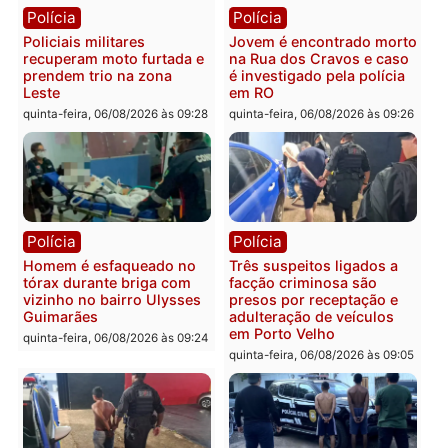
Polícia
Política
Tragédia na BR-364:
Ministro Dias Tofolli , do
colisão entre caminhão e
TSE, determina reabertu
carro deixa quatro mortos
e processamento da açã
em Porto Velho
que pode levar à perda d
mandato da prefeita de
quinta-feira, 06/08/2026 às 20:51
Pimenta Bueno
quinta-feira, 06/08/2026 às 18:
Polícia
Polícia
Policiais militares
Jovem é encontrado mor
recuperam moto furtada e
na Rua dos Cravos e cas
prendem trio na zona
é investigado pela políci