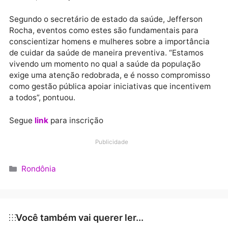
Os interessados ​​devem procurar a Fundação de
Hematologia e Hemoterapia de Rondônia (Fhemeron
para saber as condições para a doação e, em seguid
realizar a inscrição pelo portal. Vale ressaltar que,
caso uma pessoa faça doação de sangue no dia da
corrida, a inscrição será automaticamente cancelad
Segundo o secretário de estado da saúde, Jefferson
Rocha, eventos como estes são fundamentais para
conscientizar homens e mulheres sobre a importânc
de cuidar da saúde de maneira preventiva. “Estamos
vivendo um momento no qual a saúde da população
exige uma atenção redobrada, e é nosso compromis
como gestão pública apoiar iniciativas que incentiv
a todos”, pontuou.
Segue
link
para inscrição