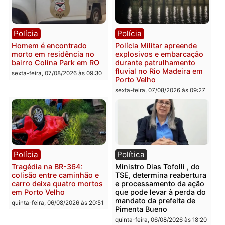
que comprovam
prende motorista em RO
transparência e legalidade
sexta-feira, 07/08/2026 às 09:
na operação alvo da PF
sexta-feira, 07/08/2026 às 12:24
Polícia
Polícia
Casal é preso pela PRF
Polícia Civil deflagra
com mais de 72 quilos de
operação contra facção
mercúrio escondidos em
criminosa que atacava
estepe em Porto Velho
provedores de internet 
Rondônia
sexta-feira, 07/08/2026 às 09:38
sexta-feira, 07/08/2026 às 09:3