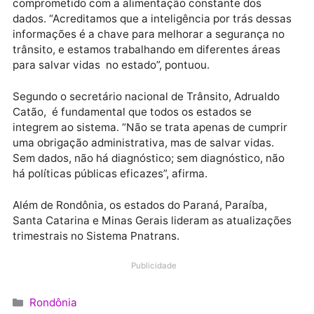
dos Transportes, a cooperação entre os entes
federativos é fundamental para que o planejamento 
traduza em medidas concretas e contribua para a
redução de mortes no trânsito. A partir do registro d
estratégias de prevenção regionais, a Senatran pod
acompanhar o desempenho das metas, identificar b
práticas e promover ajustes.
Segundo o diretor-geral do Detran-RO, Sandro Rocha
o Detran de Rondônia está integrado ao sistema e
comprometido com a alimentação constante dos
dados. “Acreditamos que a inteligência por trás dess
informações é a chave para melhorar a segurança n
trânsito, e estamos trabalhando em diferentes áreas
para salvar vidas no estado”, pontuou.
Segundo o secretário nacional de Trânsito, Adrualdo
Catão, é fundamental que todos os estados se