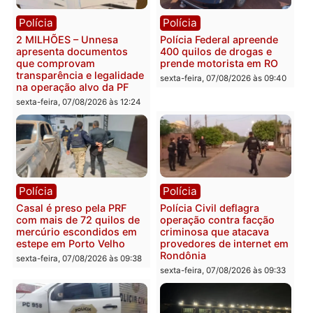
Política
Política
Marcos Rogério apresenta
Eleições 2026: Pastor
Plano de Governo com
Evanildo pode ser o
228 projetos, metas
primeiro pastor de
públicas e
Rondônia na Câmara
acompanhamento de
Federal
resultados
sexta-feira, 07/08/2026 às 18:3
sexta-feira, 07/08/2026 às 18:49
Polícia
Polícia
2 MILHÕES – Unnesa
Polícia Federal apreende
apresenta documentos
400 quilos de drogas e