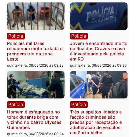
Polícia
Polícia
Homem é encontrado
Polícia Militar apreende
morto em residência no
explosivos e embarcaçã
bairro Colina Park em RO
durante patrulhamento
fluvial no Rio Madeira e
sexta-feira, 07/08/2026 às 09:30
Porto Velho
sexta-feira, 07/08/2026 às 09:2
Polícia
Política
Tragédia na BR-364:
Ministro Dias Tofolli , do
colisão entre caminhão e
TSE, determina reabertu
carro deixa quatro mortos
e processamento da açã
em Porto Velho
que pode levar à perda d
mandato da prefeita de
quinta-feira, 06/08/2026 às 20:51
Pimenta Bueno
quinta-feira, 06/08/2026 às 18: