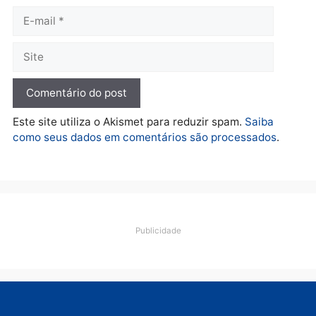
Polícia
O dinheiro do crime: PF
apreende R$ 2 milhões em
Porto Velho e expõe
esquema milionário de
lavagem
quarta-feira, 05/08/2026 às 12:46
Deixe um comentário
Comentário