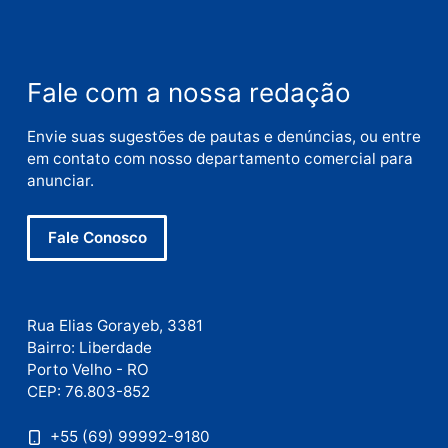
Nome
E-
mail
Site
Este site utiliza o Akismet para reduzir spam.
Saiba
como seus dados em comentários são processados
.