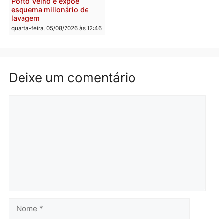
Homem é preso após
Jônatas França é aprova
furtar peça de picanha e
na convenção e
reagir a seguranças em
confirmado candidato a
supermercado
deputado federal pelo
Republicanos
quinta-feira, 06/08/2026 às 08:56
quarta-feira, 05/08/2026 às 15:
Brasil
Política
TCE reúne candidatos ao
Violência domina o deba
Governo e apresenta
eleitoral e segurança vir
diagnóstico que pode
principal arma dos
mudar os rumos de
candidatos ao Governo 
Rondônia
Rondônia
quarta-feira, 05/08/2026 às 12:52
quarta-feira, 05/08/2026 às 12: