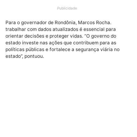
Através da atuação do Departamento Estadual de
Trânsito (Detran-RO), Rondônia alcançou a quinta
colocação com maior engajamento nacional com o
Pnatrans, garantindo um papel de destaque na
construção de um trânsito mais seguro.
Publicidade
Para o governador de Rondônia, Marcos Rocha.
trabalhar com dados atualizados é essencial para
orientar decisões e proteger vidas. “O governo do
estado investe nas ações que contribuem para as
políticas públicas e fortalece a segurança viária no
estado”, pontuou.