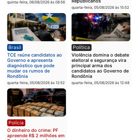
Guimarães
adulteração de veículos
em Porto Velho
quinta-feira, 06/08/2026 às 09:24
quinta-feira, 06/08/2026 às 09:
Polícia
Polícia
Homem é preso com
Polícia Civil prende dois
drogas durante ação da
homens por tortura,
PM no Castanheira
tráfico e posse de arma 
Itapuã
quinta-feira, 06/08/2026 às 09:02
quinta-feira, 06/08/2026 às 08:
Polícia
Política