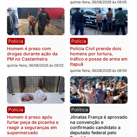
Polícia
Polícia
Policiais militares
Jovem é encontrado mor
recuperam moto furtada e
na Rua dos Cravos e cas
prendem trio na zona
é investigado pela políci
Leste
em RO
quinta-feira, 06/08/2026 às 09:28
quinta-feira, 06/08/2026 às 09:
Polícia
Polícia
Homem é esfaqueado no
Três suspeitos ligados a
tórax durante briga com
facção criminosa são
vizinho no bairro Ulysses
presos por receptação e