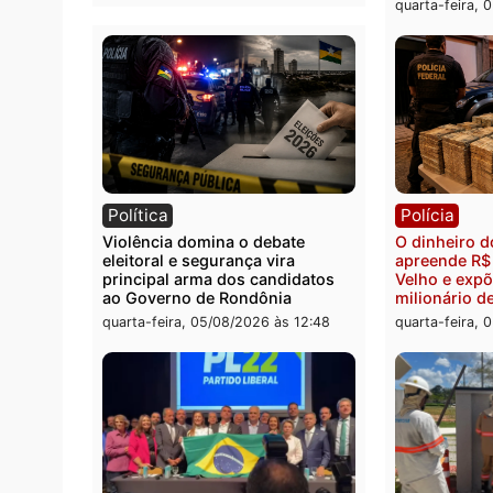
Polícia
Polít
Homem é preso após furtar peça
Jônat
de picanha e reagir a seguranças
conve
em supermercado
candid
pelo 
quinta-feira, 06/08/2026 às 08:56
quarta