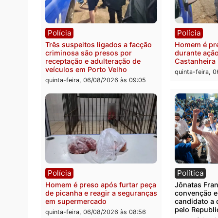
Polícia
Políc
Policiais militares recuperam
Jovem
moto furtada e prendem trio na
Rua d
zona Leste
invest
quinta-feira, 06/08/2026 às 09:28
quinta
Polícia
Políc
Três suspeitos ligados a facção
Homem
criminosa são presos por
duran
receptação e adulteração de
Casta
veículos em Porto Velho
quinta
quinta-feira, 06/08/2026 às 09:05