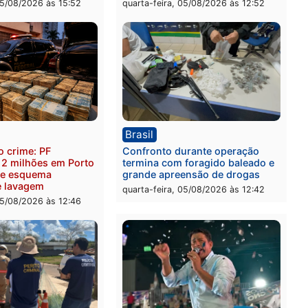
ica
Brasil
as França é aprovado na
TCE reúne candidatos ao
nção e confirmado
Governo e apresenta
ato a deputado federal
diagnóstico que pode mu
Republicanos
rumos de Rondônia
-feira, 05/08/2026 às 15:52
quarta-feira, 05/08/2026 às 