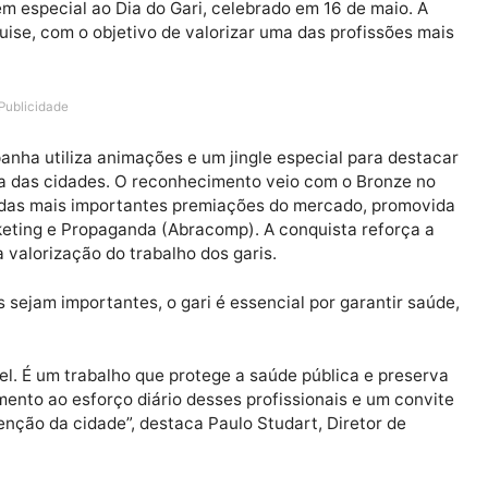
responsável pelos serviços de limpeza urbana e colet
enagem especial ao Dia do Gari, celebrado em 16 de ma
Marquise, com o objetivo de valorizar uma das profiss
Publicidade
 campanha utiliza animações e um jingle especial para
a rotina das cidades. O reconhecimento veio com o Bro
o, uma das mais importantes premiações do mercado, p
de Marketing e Propaganda (Abracomp). A conquista ref
para a valorização do trabalho dos garis.
ssões sejam importantes, o gari é essencial por garant