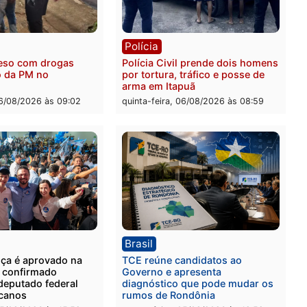
ia
Polícia
 é encontrado morto na
Homem é esfaqueado no 
os Cravos e caso é
durante briga com vizinh
igado pela polícia em RO
bairro Ulysses Guimarães
-feira, 06/08/2026 às 09:26
quinta-feira, 06/08/2026 às 
ia
Polícia
 é preso com drogas
Polícia Civil prende dois
te ação da PM no
por tortura, tráfico e pos
nheira
arma em Itapuã
-feira, 06/08/2026 às 09:02
quinta-feira, 06/08/2026 às 