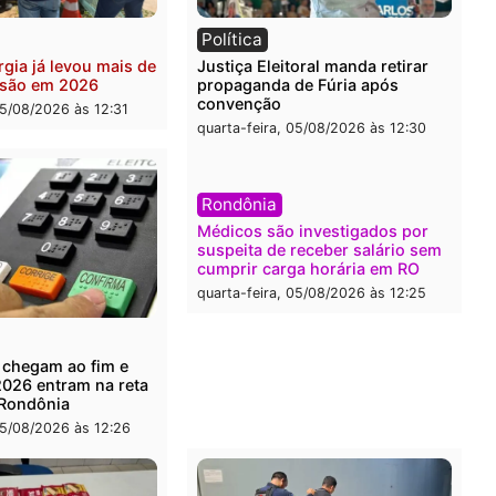
ia
Brasil
eiro do crime: PF
Confronto durante opera
nde R$ 2 milhões em Porto
termina com foragido bal
 e expõe esquema
grande apreensão de dro
ário de lavagem
quarta-feira, 05/08/2026 às 
-feira, 05/08/2026 às 12:46
ia
Política
de energia já levou mais de
Justiça Eleitoral manda re
ra a prisão em 2026
propaganda de Fúria apó