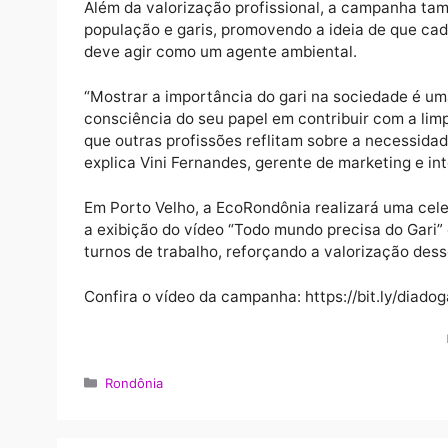
“A atuação do gari vai muito além da limpez
o meio ambiente. Essa campanha é um recon
para que toda a população colabore com a 
Operações do Grupo Marquise.
Além da valorização profissional, a campan
população e garis, promovendo a ideia de q
deve agir como um agente ambiental.
“Mostrar a importância do gari na sociedad
consciência do seu papel em contribuir co
que outras profissões reflitam sobre a nec
explica Vini Fernandes, gerente de marketin
Em Porto Velho, a EcoRondônia realizará u
a exibição do vídeo “Todo mundo precisa d
turnos de trabalho, reforçando a valorização