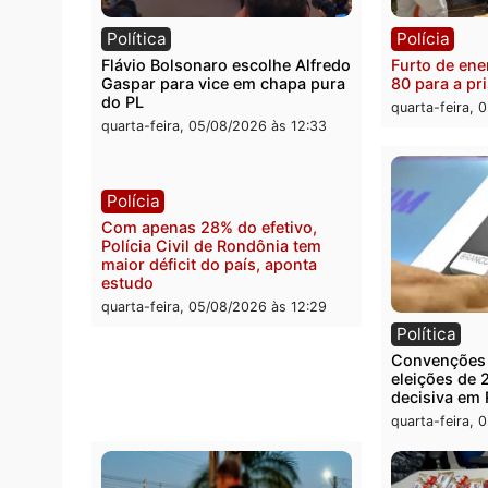
Política
Políc
Violência domina o debate
O dinh
eleitoral e segurança vira
apree
principal arma dos candidatos
Velho
ao Governo de Rondônia
milion
quarta-feira, 05/08/2026 às 12:48
quarta
Política
Políc
Flávio Bolsonaro escolhe Alfredo
Furto 
Gaspar para vice em chapa pura
80 pa