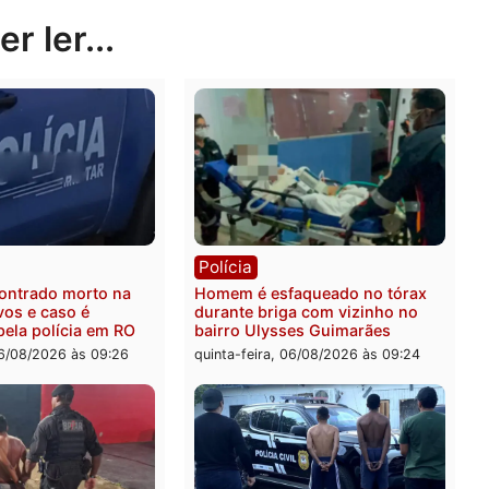
/diadogarimarquise
Publicidade
rer ler...