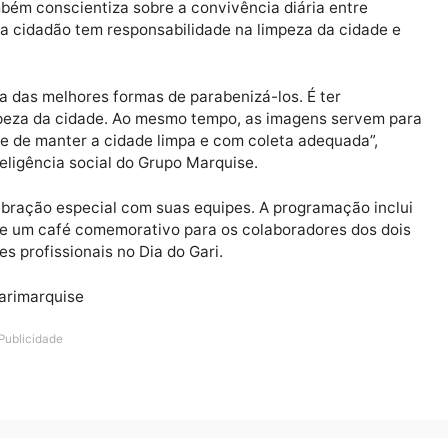
a visível. É um trabalho que protege a saúde pública e 
hecimento ao esforço diário desses profissionais e um
manutenção da cidade”, destaca Paulo Studart, Diretor 
ha também conscientiza sobre a convivência diária ent
ue cada cidadão tem responsabilidade na limpeza da ci
e é uma das melhores formas de parabenizá-los. É ter
m a limpeza da cidade. Ao mesmo tempo, as imagens se
essidade de manter a cidade limpa e com coleta adequad
g e inteligência social do Grupo Marquise.
ma celebração especial com suas equipes. A programaçã
o Gari” e um café comemorativo para os colaboradores d
 desses profissionais no Dia do Gari.