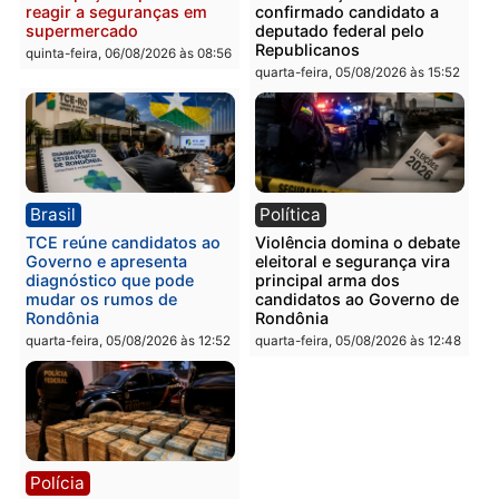
quinta-feira, 06/08/2026 às 09:
Polícia
Polícia
Homem é preso com
Polícia Civil prende dois
drogas durante ação da
homens por tortura,
PM no Castanheira
tráfico e posse de arma 
Itapuã
quinta-feira, 06/08/2026 às 09:02
quinta-feira, 06/08/2026 às 08:
Polícia
Política
Homem é preso após
Jônatas França é aprova
furtar peça de picanha e
na convenção e