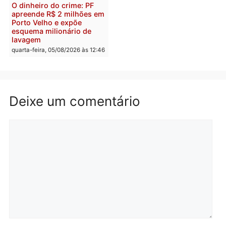
reagir a seguranças em
confirmado candidato a
supermercado
deputado federal pelo
Republicanos
quinta-feira, 06/08/2026 às 08:56
quarta-feira, 05/08/2026 às 15:
Brasil
Política
TCE reúne candidatos ao
Violência domina o deba
Governo e apresenta
eleitoral e segurança vir
diagnóstico que pode
principal arma dos
mudar os rumos de
candidatos ao Governo 
Rondônia
Rondônia
quarta-feira, 05/08/2026 às 12:52
quarta-feira, 05/08/2026 às 12: