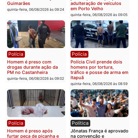
Polícia
Polícia
Policiais militares
Jovem é encontrado mor
recuperam moto furtada e
na Rua dos Cravos e cas
prendem trio na zona
é investigado pela políci
Leste
em RO
quinta-feira, 06/08/2026 às 09:28
quinta-feira, 06/08/2026 às 09:
Polícia
Polícia
Homem é esfaqueado no
Três suspeitos ligados a
tórax durante briga com
facção criminosa são
vizinho no bairro Ulysses
presos por receptação e
Guimarães
adulteração de veículos
em Porto Velho
quinta-feira, 06/08/2026 às 09:24