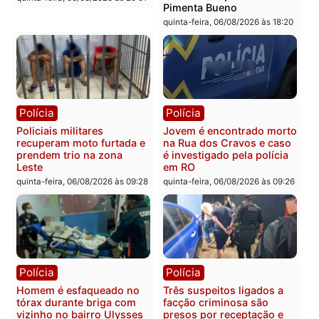
morto em residência no
explosivos e embarcaçã
bairro Colina Park em RO
durante patrulhamento
fluvial no Rio Madeira e
sexta-feira, 07/08/2026 às 09:30
Porto Velho
sexta-feira, 07/08/2026 às 09:2
Polícia
Política
Tragédia na BR-364:
Ministro Dias Tofolli , do
colisão entre caminhão e
TSE, determina reabertu
carro deixa quatro mortos
e processamento da açã
em Porto Velho
que pode levar à perda d
mandato da prefeita de
quinta-feira, 06/08/2026 às 20:51
Pimenta Bueno
quinta-feira, 06/08/2026 às 18: