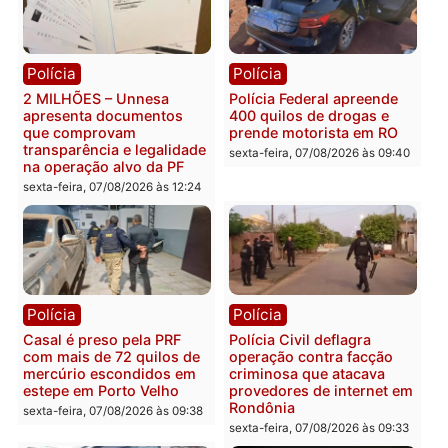
Política
Política
Marcos Rogério apresenta
Eleições 2026: Pastor
Plano de Governo com
Evanildo pode ser o
228 projetos, metas
primeiro pastor de
públicas e
Rondônia na Câmara
acompanhamento de
Federal
resultados
sexta-feira, 07/08/2026 às 18:3
sexta-feira, 07/08/2026 às 18:49
Polícia
Polícia
2 MILHÕES – Unnesa
Polícia Federal apreende
apresenta documentos
400 quilos de drogas e
que comprovam
prende motorista em RO
transparência e legalidade
sexta-feira, 07/08/2026 às 09:
na operação alvo da PF