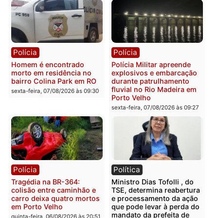
sexta-feira, 07/08/2026 às 12:24
Polícia
Polícia
Casal é preso pela PRF
Polícia Civil deflagra
com mais de 72 quilos de
operação contra facção
mercúrio escondidos em
criminosa que atacava
estepe em Porto Velho
provedores de internet 
Rondônia
sexta-feira, 07/08/2026 às 09:38
sexta-feira, 07/08/2026 às 09:3
Polícia
Polícia
Homem é encontrado
Polícia Militar apreende