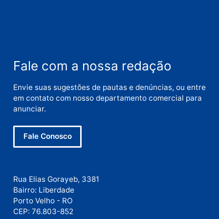
Nome
E-
mail
Site
Este site utiliza o Akismet para reduzir spam.
Saiba
como seus dados em comentários são processados
.