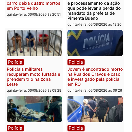
Homem é encontrado
Polícia Militar apreende
morto em residência no
explosivos e embarcaçã
bairro Colina Park em RO
durante patrulhamento
fluvial no Rio Madeira e
sexta-feira, 07/08/2026 às 09:30
Porto Velho
sexta-feira, 07/08/2026 às 09:2
Polícia
Política
Tragédia na BR-364:
Ministro Dias Tofolli , do
colisão entre caminhão e
TSE, determina reabertu
carro deixa quatro mortos
e processamento da açã
em Porto Velho
que pode levar à perda d
mandato da prefeita de
quinta-feira, 06/08/2026 às 20:51
Pimenta Bueno
quinta-feira, 06/08/2026 às 18: