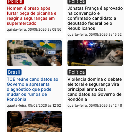
quinta-feira, 06/08/2026 às 09:
Polícia
Polícia
Homem é preso com
Polícia Civil prende dois
drogas durante ação da
homens por tortura,
PM no Castanheira
tráfico e posse de arma 
Itapuã
quinta-feira, 06/08/2026 às 09:02
quinta-feira, 06/08/2026 às 08:
Polícia
Política
Homem é preso após
Jônatas França é aprova
furtar peça de picanha e
na convenção e