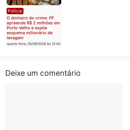
reagir a seguranças em
confirmado candidato a
supermercado
deputado federal pelo
Republicanos
quinta-feira, 06/08/2026 às 08:56
quarta-feira, 05/08/2026 às 15:
Brasil
Política
TCE reúne candidatos ao
Violência domina o deba
Governo e apresenta
eleitoral e segurança vir
diagnóstico que pode
principal arma dos
mudar os rumos de
candidatos ao Governo 
Rondônia
Rondônia
quarta-feira, 05/08/2026 às 12:52
quarta-feira, 05/08/2026 às 12: