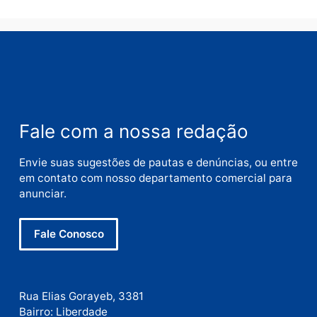
Nome
E-
mail
Site
Este site utiliza o Akismet para reduzir spam.
Saiba
como seus dados em comentários são processados
.