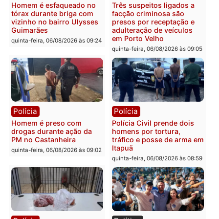
Polícia
Polícia
Policiais militares
Jovem é encontrado mor
recuperam moto furtada e
na Rua dos Cravos e cas
prendem trio na zona
é investigado pela políci
Leste
em RO
quinta-feira, 06/08/2026 às 09:28
quinta-feira, 06/08/2026 às 09:
Polícia
Polícia
Homem é esfaqueado no
Três suspeitos ligados a
tórax durante briga com
facção criminosa são
vizinho no bairro Ulysses
presos por receptação e
Guimarães
adulteração de veículos
em Porto Velho
quinta-feira, 06/08/2026 às 09:24