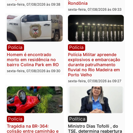
sexta-feira, 07/08/2026 às 12:24
Polícia
Polícia
Casal é preso pela PRF
Polícia Civil deflagra
com mais de 72 quilos de
operação contra facção
mercúrio escondidos em
criminosa que atacava
estepe em Porto Velho
provedores de internet 
Rondônia
sexta-feira, 07/08/2026 às 09:38
sexta-feira, 07/08/2026 às 09:3
Polícia
Polícia