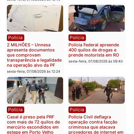
Política
Política
Marcos Rogério apresenta
Eleições 2026: Pastor
Plano de Governo com
Evanildo pode ser o
228 projetos, metas
primeiro pastor de
públicas e
Rondônia na Câmara
acompanhamento de
Federal
resultados
sexta-feira, 07/08/2026 às 18:3
sexta-feira, 07/08/2026 às 18:49
Polícia
Polícia
2 MILHÕES – Unnesa
Polícia Federal apreende
apresenta documentos
400 quilos de drogas e
que comprovam
prende motorista em RO
transparência e legalidade
sexta-feira, 07/08/2026 às 09:
na operação alvo da PF