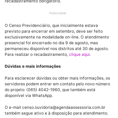
Previdenciário 2024 foi prorrogado até o dia 31 de
outubro de 2024. A medida, oficializada pela Portari
nº 449/2024, visa garantir que todos os servidores
efetivos, aposentados e pensionistas possam realiza
recadastramento obrigatório.
Publicidade
O Censo Previdenciário, que inicialmente estava
previsto para encerrar em setembro, deve ser feito
exclusivamente na modalidade on-line. O atendimen
presencial foi encerrado no dia 9 de agosto, mas
permaneceu disponível nos distritos até 30 de agost
Para realizar o recadastramento,
clique aqui
.
Dúvidas e mais informações
Para esclarecer dúvidas ou obter mais informações, 