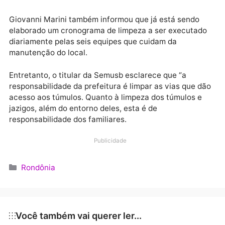
em duas etapas. Pela manhã, os trabalhadores se
concentram na roçagem, capina, rastelagem e
varrição. Já no período da tarde, os esforços se
concentram no recolhimento de todo material
inservível oriundo dos trabalhos ocorridos na parte
matinal de cada dia.
Giovanni Marini também informou que já está sendo
elaborado um cronograma de limpeza a ser executa
diariamente pelas seis equipes que cuidam da
manutenção do local.
Entretanto, o titular da Semusb esclarece que “a
responsabilidade da prefeitura é limpar as vias que 
acesso aos túmulos. Quanto à limpeza dos túmulos e
jazigos, além do entorno deles, esta é de
responsabilidade dos familiares.