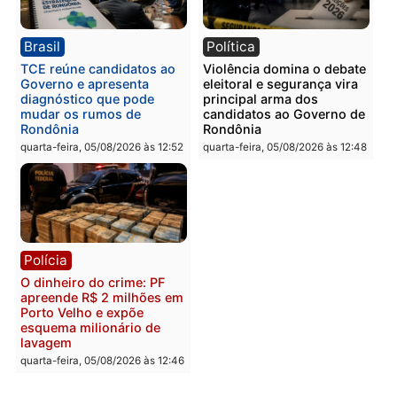
Homem é preso com
Polícia Civil prende dois
drogas durante ação da
homens por tortura,
PM no Castanheira
tráfico e posse de arma 
Itapuã
quinta-feira, 06/08/2026 às 09:02
quinta-feira, 06/08/2026 às 08:
Polícia
Política
Homem é preso após
Jônatas França é aprova
furtar peça de picanha e
na convenção e
reagir a seguranças em
confirmado candidato a
supermercado
deputado federal pelo
Republicanos
quinta-feira, 06/08/2026 às 08:56
quarta-feira, 05/08/2026 às 15: