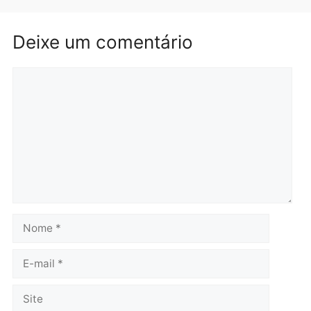
Brasil
Política
TCE reúne candidatos ao
Violência domina o deba
Governo e apresenta
eleitoral e segurança vir
diagnóstico que pode
principal arma dos
mudar os rumos de
candidatos ao Governo 
Rondônia
Rondônia
quarta-feira, 05/08/2026 às 12:52
quarta-feira, 05/08/2026 às 12:
Polícia
O dinheiro do crime: PF
apreende R$ 2 milhões em
Porto Velho e expõe
esquema milionário de
lavagem