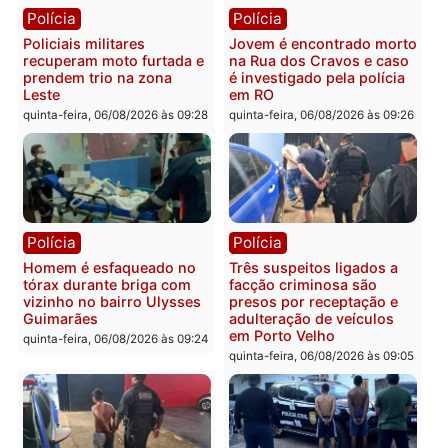
Polícia
Política
Tragédia na BR-364:
Ministro Dias Tofolli , do
colisão entre caminhão e
TSE, determina reabertu
carro deixa quatro mortos
e processamento da açã
em Porto Velho
que pode levar à perda d
mandato da prefeita de
quinta-feira, 06/08/2026 às 20:51
Pimenta Bueno
quinta-feira, 06/08/2026 às 18:
Polícia
Polícia
Policiais militares
Jovem é encontrado mor
recuperam moto furtada e
na Rua dos Cravos e cas
prendem trio na zona
é investigado pela políci