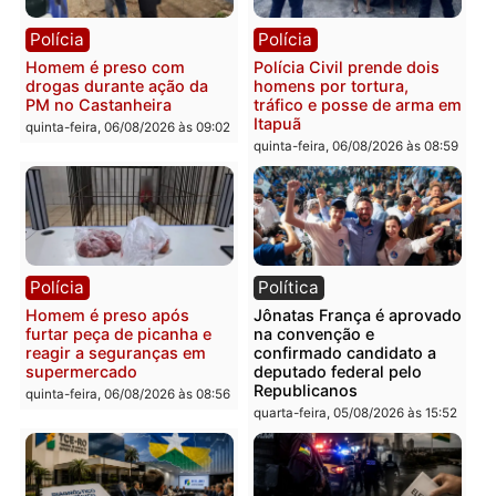
Leste
em RO
quinta-feira, 06/08/2026 às 09:28
quinta-feira, 06/08/2026 às 09:
Polícia
Polícia
Homem é esfaqueado no
Três suspeitos ligados a
tórax durante briga com
facção criminosa são
vizinho no bairro Ulysses
presos por receptação e
Guimarães
adulteração de veículos
em Porto Velho
quinta-feira, 06/08/2026 às 09:24
quinta-feira, 06/08/2026 às 09:
Polícia
Polícia