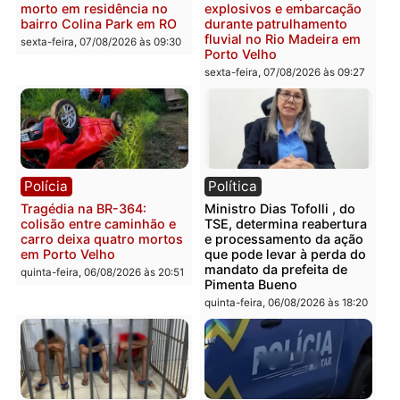
Casal é preso pela PRF
Polícia Civil deflagra
com mais de 72 quilos de
operação contra facção
mercúrio escondidos em
criminosa que atacava
estepe em Porto Velho
provedores de internet 
Rondônia
sexta-feira, 07/08/2026 às 09:38
sexta-feira, 07/08/2026 às 09:3
Polícia
Polícia
Homem é encontrado
Polícia Militar apreende
morto em residência no
explosivos e embarcaçã
bairro Colina Park em RO
durante patrulhamento
fluvial no Rio Madeira e
sexta-feira, 07/08/2026 às 09:30
Porto Velho
sexta-feira, 07/08/2026 às 09:2