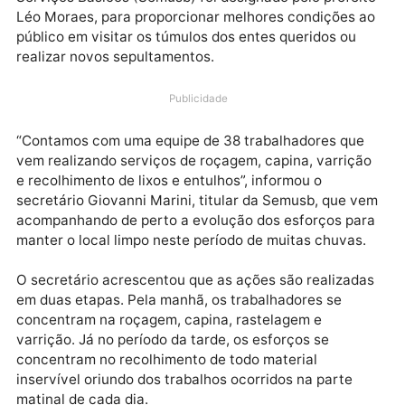
de limpeza no Cemitério Santo Antônio, o maior
cemitério público da capital rondoniense. O trabalho
executado pela Secretaria Municipal de Saneamento
Serviços Básicos (Semusb) foi designado pelo prefei
Léo Moraes, para proporcionar melhores condições 
público em visitar os túmulos dos entes queridos ou
realizar novos sepultamentos.
Publicidade
“Contamos com uma equipe de 38 trabalhadores que
vem realizando serviços de roçagem, capina, varriç
e recolhimento de lixos e entulhos”, informou o
secretário Giovanni Marini, titular da Semusb, que v
acompanhando de perto a evolução dos esforços pa
manter o local limpo neste período de muitas chuvas
O secretário acrescentou que as ações são realizad