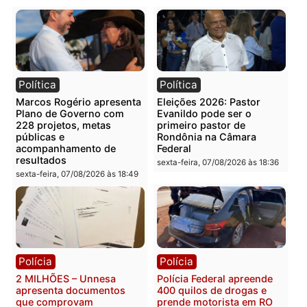
Publicidade
Categorias
Rondônia
Você também vai querer ler...
Política
Política
Marcos Rogério apresenta
Eleições 2026: Pastor
Plano de Governo com
Evanildo pode ser o
228 projetos, metas
primeiro pastor de
públicas e
Rondônia na Câmara
acompanhamento de
Federal