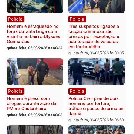
Polícia
Polícia
Policiais militares
Jovem é encontrado mor
recuperam moto furtada e
na Rua dos Cravos e cas
prendem trio na zona
é investigado pela políci
Leste
em RO
quinta-feira, 06/08/2026 às 09:28
quinta-feira, 06/08/2026 às 09:
Polícia
Polícia
Homem é esfaqueado no
Três suspeitos ligados a
tórax durante briga com
facção criminosa são
vizinho no bairro Ulysses
presos por receptação e
Guimarães
adulteração de veículos
em Porto Velho
quinta-feira, 06/08/2026 às 09:24
quinta-feira, 06/08/2026 às 09: