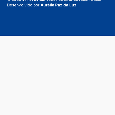
anunciar.
Fale Conosco
Rua Elias Gorayeb, 3381
Bairro: Liberdade
Porto Velho - RO
CEP: 76.803-852
+55 (69) 99992-9180