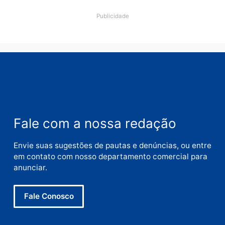
Nome
E-
mail
Site
Este site utiliza o Akismet para reduzir spam.
Saiba
como seus dados em comentários são processados
.