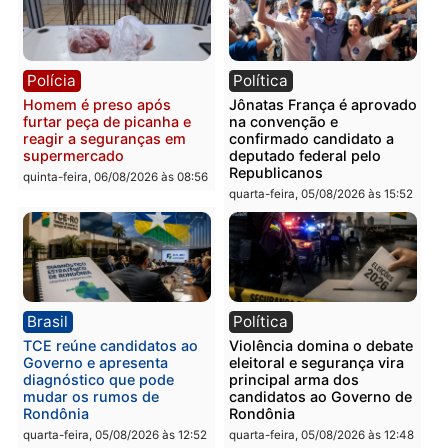
Polícia
Polícia
Homem é preso com
Polícia Civil prende dois
drogas durante ação da
homens por tortura,
PM no Castanheira
tráfico e posse de arma 
Itapuã
quinta-feira, 06/08/2026 às 09:02
quinta-feira, 06/08/2026 às 08:
Polícia
Política
Homem é preso após
Jônatas França é aprova
furtar peça de picanha e
na convenção e