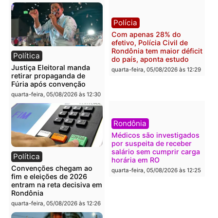
Polícia
Brasil
O dinheiro do crime: PF
Confronto durante
apreende R$ 2 milhões em
operação termina com
Porto Velho e expõe
foragido baleado e gran
esquema milionário de
apreensão de drogas
lavagem
quarta-feira, 05/08/2026 às 12:
quarta-feira, 05/08/2026 às 12:46
Política
Polícia
Flávio Bolsonaro escolhe
Furto de energia já levou
Alfredo Gaspar para vice
mais de 80 para a prisão
em chapa pura do PL
em 2026
quarta-feira, 05/08/2026 às 12:33
quarta-feira, 05/08/2026 às 12: