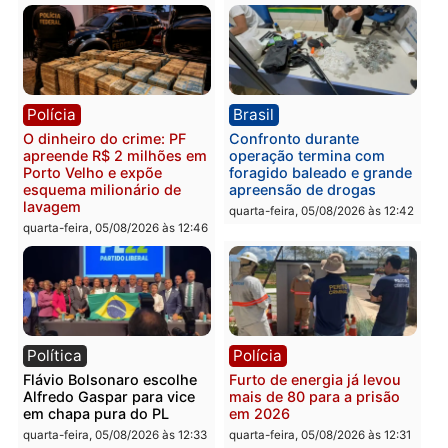
reagir a seguranças em
confirmado candidato a
supermercado
deputado federal pelo
Republicanos
quinta-feira, 06/08/2026 às 08:56
quarta-feira, 05/08/2026 às 15:
Brasil
Política
TCE reúne candidatos ao
Violência domina o deba
Governo e apresenta
eleitoral e segurança vir
diagnóstico que pode
principal arma dos
mudar os rumos de
candidatos ao Governo 
Rondônia
Rondônia
quarta-feira, 05/08/2026 às 12:52
quarta-feira, 05/08/2026 às 12: