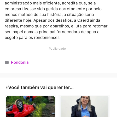
torneiras nos próximos meses.
Para marcar seu quadragésimo aniversário, a Caerd
decidiu não realizar comemorações dispendiosas,
priorizando cada centavo para a recuperação da
companhia. A atual gestão, focada em uma
administração mais eficiente, acredita que, se a
empresa tivesse sido gerida corretamente por pelo
menos metade de sua história, a situação seria
diferente hoje. Apesar dos desafios, a Caerd ainda
respira, mesmo que por aparelhos, e luta para retom
seu papel como a principal fornecedora de água e
esgoto para os rondonienses.
Publicidade
Categorias
Rondônia