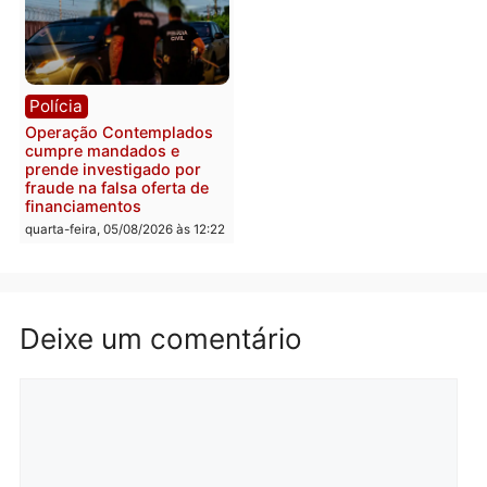
Polícia
Com apenas 28% do
efetivo, Polícia Civil de
Rondônia tem maior défic
Política
do país, aponta estudo
Justiça Eleitoral manda
quarta-feira, 05/08/2026 às 12:
retirar propaganda de
Fúria após convenção
quarta-feira, 05/08/2026 às 12:30
Rondônia
Médicos são investigado
por suspeita de receber
salário sem cumprir car
Política
horária em RO
Convenções chegam ao
quarta-feira, 05/08/2026 às 12:
fim e eleições de 2026
entram na reta decisiva em
Rondônia
quarta-feira, 05/08/2026 às 12:26