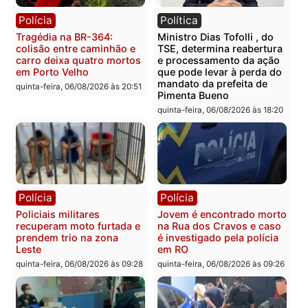
Você também vai querer ler...
Polícia
Política
Tragédia na BR-364:
Ministro Dias Tofolli , do
colisão entre caminhão e
TSE, determina reabertu
carro deixa quatro mortos
e processamento da açã
em Porto Velho
que pode levar à perda d
mandato da prefeita de
quinta-feira, 06/08/2026 às 20:51
Pimenta Bueno
quinta-feira, 06/08/2026 às 18: