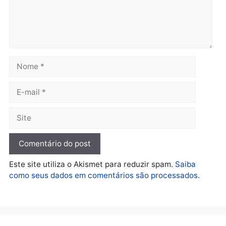
Polícia
Operação Contemplados
cumpre mandados e
prende investigado por
fraude na falsa oferta de
financiamentos
quarta-feira, 05/08/2026 às 12:22
Deixe um comentário
Comentário