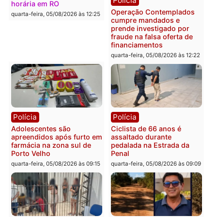
mais de 80 para a prisão
retirar propaganda de
em 2026
Fúria após convenção
quarta-feira, 05/08/2026 às 12:31
quarta-feira, 05/08/2026 às 12:
Polícia
Com apenas 28% do
efetivo, Polícia Civil de
Rondônia tem maior déficit
Política
do país, aponta estudo
Convenções chegam ao
quarta-feira, 05/08/2026 às 12:29
fim e eleições de 2026
entram na reta decisiva 
Rondônia
quarta-feira, 05/08/2026 às 12:
Rondônia
Médicos são investigados
por suspeita de receber
salário sem cumprir carga