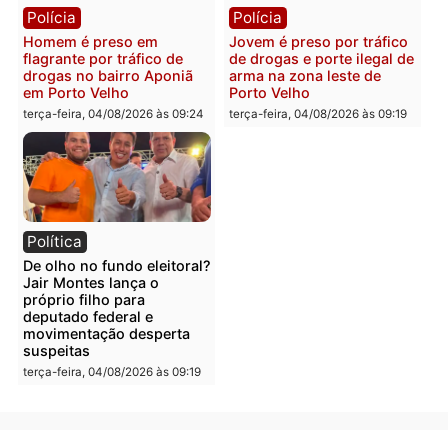
Polícia
Polícia
Foragido é baleado após
Professor morre em
atirar em policial e vários
colisão frontal entre
suspeitos de tráfico são
motocicletas no interior
presos durante Operação
quarta-feira, 05/08/2026 às 09
Maximus em Porto Velho
quarta-feira, 05/08/2026 às 09:05
Polícia
Polícia
Irmãos de 7 e 14 anos
Dupla é presa por tráfico
morrem atropelados por
de drogas em Porto Velh
utilitário na BR-470
quarta-feira, 05/08/2026 às 08
quarta-feira, 05/08/2026 às 08:58