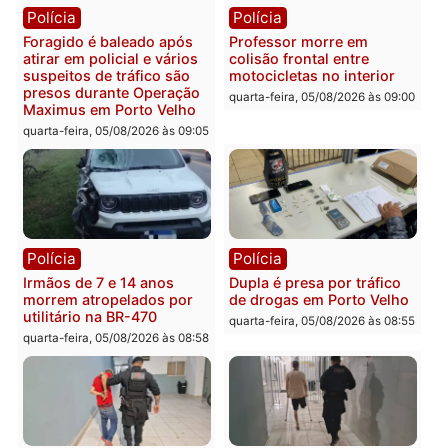
Polícia
horária em RO
Operação Contemplados
quarta-feira, 05/08/2026 às 12:25
cumpre mandados e
prende investigado por
fraude na falsa oferta de
financiamentos
quarta-feira, 05/08/2026 às 12:
Polícia
Polícia
Adolescentes são
Ciclista de 66 anos é
apreendidos após furto em
assaltado durante
farmácia na zona sul de
pedalada na Estrada da
Porto Velho
Penal
quarta-feira, 05/08/2026 às 09:15
quarta-feira, 05/08/2026 às 09