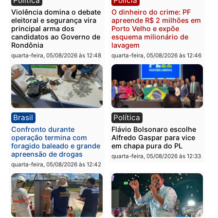
Política
Brasil
Jônatas França é aprovado
TCE reúne candidatos a
na convenção e
Governo e apresenta
confirmado candidato a
diagnóstico que pode
deputado federal pelo
mudar os rumos de
Republicanos
Rondônia
quarta-feira, 05/08/2026 às 15:52
quarta-feira, 05/08/2026 às 12:
Política
Polícia
Violência domina o debate
O dinheiro do crime: PF
eleitoral e segurança vira
apreende R$ 2 milhões 
principal arma dos
Porto Velho e expõe
candidatos ao Governo de
esquema milionário de