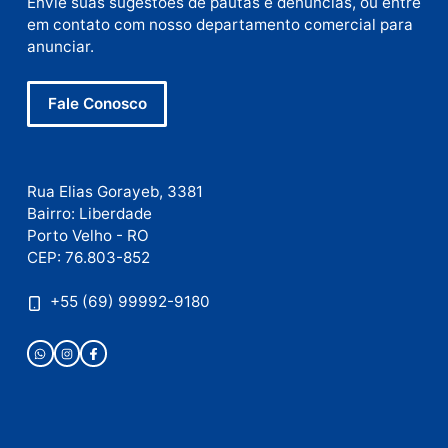
Nome
E-
mail
Site
Este site utiliza o Akismet para reduzir spam.
Saiba
como seus dados em comentários são processados
.
Publicidade