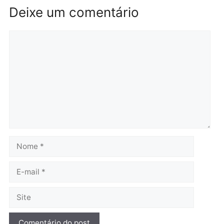
Polícia
Polícia
Homem é preso em
Jovem é preso por tráfic
flagrante por tráfico de
de drogas e porte ilegal 
drogas no bairro Aponiã
arma na zona leste de
em Porto Velho
Porto Velho
terça-feira, 04/08/2026 às 09:24
terça-feira, 04/08/2026 às 09:1
Política
De olho no fundo eleitoral?
Jair Montes lança o
próprio filho para