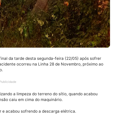
u no final da tarde desta segunda-feira (22/05) após s
tor. O acidente ocorreu na Linha 28 de Novembro, próx
o Velho.