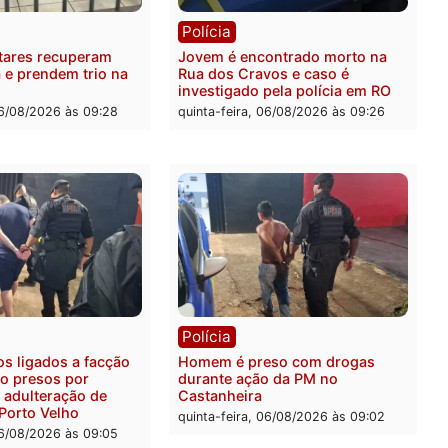
ia
Polícia
a Militar apreende
Tragédia na BR-364: colis
sivos e embarcação
entre caminhão e carro de
e patrulhamento fluvial no
quatro mortos em Porto V
adeira em Porto Velho
quinta-feira, 06/08/2026 às 2
feira, 07/08/2026 às 09:27
ia
Polícia
ais militares recuperam
Jovem é encontrado mort
urtada e prendem trio na
Rua dos Cravos e caso é
Leste
investigado pela polícia 
-feira, 06/08/2026 às 09:28
quinta-feira, 06/08/2026 às 