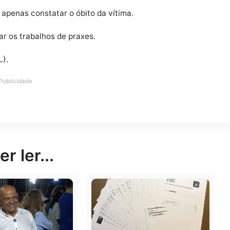
Publicidade
a realizando a limpeza do terreno do sítio, quando aca
alta tensão caiu em cima do maquinário.
o trator e acabou sofrendo a descarga elétrica.
 pôde apenas constatar o óbito da vítima.
realizar os trabalhos de praxes.
al (IML).
Publicidade