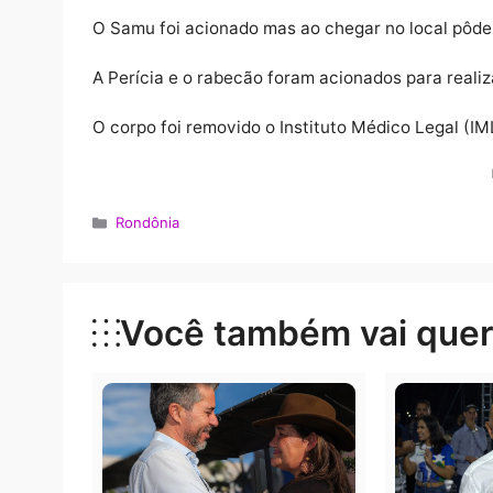
Informações são de que o trabalhador estari
batendo em um poste de energia e o fio de 
Em ato de desespero, a vítima tentou sair d
O Samu foi acionado mas ao chegar no local
A Perícia e o rabecão foram acionados para 
O corpo foi removido o Instituto Médico Leg
Categorias
Rondônia