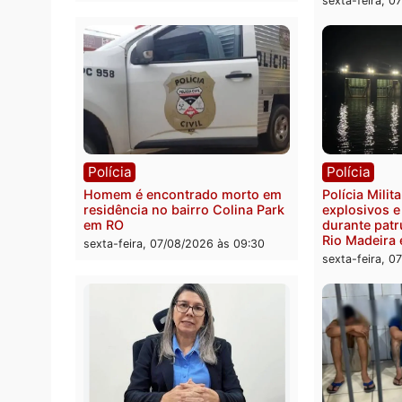
Polícia
Políc
Polícia Federal apreende 400
Casal
quilos de drogas e prende
de 72 
motorista em RO
escon
Velho
sexta-feira, 07/08/2026 às 09:40
sexta-