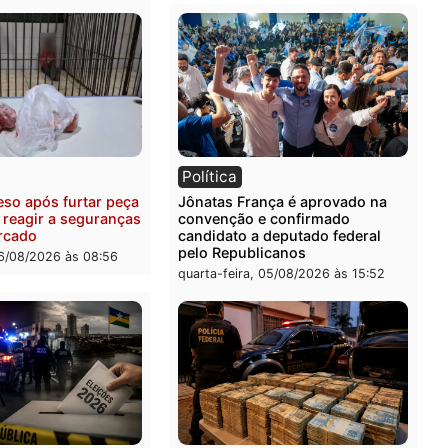
ia
Polícia
uspeitos ligados a facção
Homem é preso com drog
nosa são presos por
durante ação da PM no
ação e adulteração de
Castanheira
los em Porto Velho
quinta-feira, 06/08/2026 às 
-feira, 06/08/2026 às 09:05