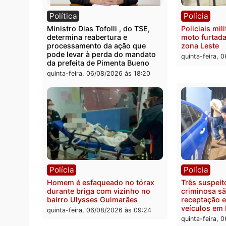
Polícia
Políc
Homem é encontrado morto em
Políci
residência no bairro Colina Park
explo
em RO
durant
Rio M
sexta-feira, 07/08/2026 às 09:30
sexta-
Política
Políc
Ministro Dias Tofolli , do TSE,
Polici
determina reabertura e
moto f
processamento da ação que
zona 
pode levar à perda do mandato
quinta
da prefeita de Pimenta Bueno