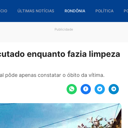
🏠 INÍCIO
ÚLTIMAS NOTÍCIAS
RONDÔNIA
POL
Publicidade
trocutado enquanto fazia li
 local pôde apenas constatar o óbito da vítima