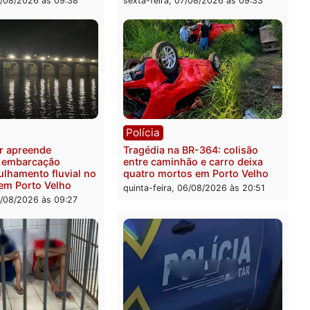
ia
Polícia
 é preso pela PRF com mais
Polícia Civil deflagra ope
quilos de mercúrio
contra facção criminosa 
didos em estepe em Porto
atacava provedores de int
em Rondônia
feira, 07/08/2026 às 09:38
sexta-feira, 07/08/2026 às 0