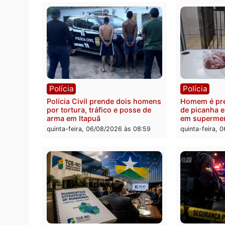
quinta-feira, 06/08/2026 às 18:20
Polícia
Políc
Homem é esfaqueado no tórax
Três s
durante briga com vizinho no
crimi
bairro Ulysses Guimarães
recept
veícu
quinta-feira, 06/08/2026 às 09:24
quinta