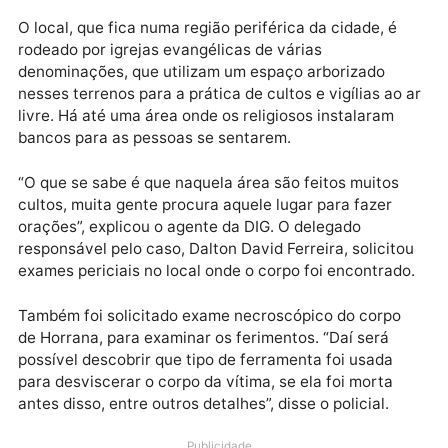
das crianças, não identificado pela polícia, foi quem
reconheceu o corpo.
A área onde a jovem foi encontrada é conhecida co
Portal dos Lagos, situada entre os bairros de Jardim
Canaã, Jardim Eldorado e Lagoa Azul. Segundo a
prefeitura da cidade, os terrenos vazios situados ent
esses bairros são todos de propriedade particular.
O local, que fica numa região periférica da cidade, é
rodeado por igrejas evangélicas de várias
denominações, que utilizam um espaço arborizado
nesses terrenos para a prática de cultos e vigílias ao
livre. Há até uma área onde os religiosos instalaram
bancos para as pessoas se sentarem.
“O que se sabe é que naquela área são feitos muitos
cultos, muita gente procura aquele lugar para fazer