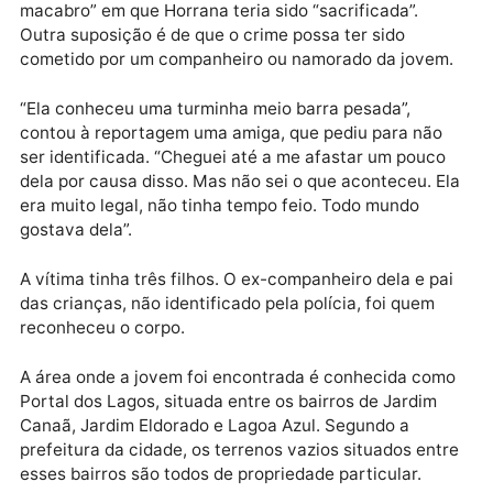
moradores do bairro caminhando nas proximidades d
Monte Canaã na noite do crime.
Um agente da Delegacia de Investigações Criminais
(DIG) informou que, pela brutalidade do crime, não s
descarta a hipótese de realização de um “ritual
macabro” em que Horrana teria sido “sacrificada”.
Outra suposição é de que o crime possa ter sido
cometido por um companheiro ou namorado da jove
“Ela conheceu uma turminha meio barra pesada”,
contou à reportagem uma amiga, que pediu para não
ser identificada. “Cheguei até a me afastar um pouc
dela por causa disso. Mas não sei o que aconteceu. E
era muito legal, não tinha tempo feio. Todo mundo
gostava dela”.
A vítima tinha três filhos. O ex-companheiro dela e p