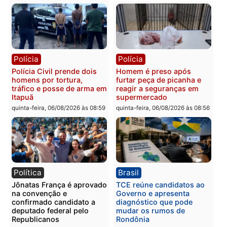
na Rua dos Cravos e caso
tórax durante briga com
é investigado pela polícia
vizinho no bairro Ulysse
em RO
Guimarães
quinta-feira, 06/08/2026 às 09:26
quinta-feira, 06/08/2026 às 09
Polícia
Polícia
Três suspeitos ligados a
Homem é preso com
facção criminosa são
drogas durante ação da
presos por receptação e
PM no Castanheira
adulteração de veículos
quinta-feira, 06/08/2026 às 09:
em Porto Velho
quinta-feira, 06/08/2026 às 09:05