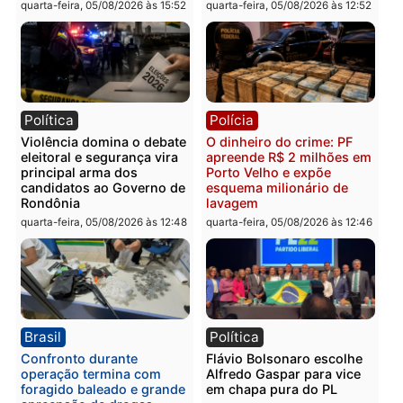
Polícia
Polícia
Polícia Civil prende dois
Homem é preso após
homens por tortura,
furtar peça de picanha e
tráfico e posse de arma em
reagir a seguranças em
Itapuã
supermercado
quinta-feira, 06/08/2026 às 08:59
quinta-feira, 06/08/2026 às 08:
Política
Brasil
Jônatas França é aprovado
TCE reúne candidatos a
na convenção e
Governo e apresenta
confirmado candidato a
diagnóstico que pode
deputado federal pelo
mudar os rumos de
Republicanos
Rondônia
quarta-feira, 05/08/2026 às 15:52
quarta-feira, 05/08/2026 às 12: