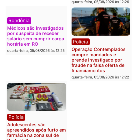
apreensão de drogas
quarta-feira, 05/08/2026 às 12:
quarta-feira, 05/08/2026 às 12:42
Polícia
Política
Furto de energia já levou
Justiça Eleitoral manda
mais de 80 para a prisão
retirar propaganda de
em 2026
Fúria após convenção
quarta-feira, 05/08/2026 às 12:31
quarta-feira, 05/08/2026 às 12:
Polícia
Com apenas 28% do
efetivo, Polícia Civil de
Rondônia tem maior déficit
Política
do país, aponta estudo
Convenções chegam ao
quarta-feira, 05/08/2026 às 12:29
fim e eleições de 2026