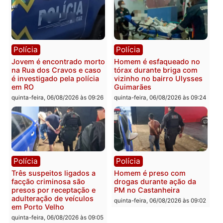
Política
Polícia
Ministro Dias Tofolli , do
Policiais militares
TSE, determina reabertura
recuperam moto furtada 
e processamento da ação
prendem trio na zona
que pode levar à perda do
Leste
mandato da prefeita de
quinta-feira, 06/08/2026 às 09:
Pimenta Bueno
quinta-feira, 06/08/2026 às 18:20
Polícia
Polícia
Jovem é encontrado morto
Homem é esfaqueado no