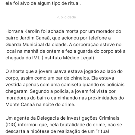
mutilada e o ventre aberto, com as vísceras exposta
Segundo a Polícia Civil, as linhas deste início de
investigação incluem apurar se algum homem com
quem ela se relacionou pode ser autor do crime ou s
ela foi alvo de algum tipo de ritual.
Publicidade
Horrana Karolin foi achada morta por um morador do
bairro Jardim Canaã, que acionou por telefone a
Guarda Municipal da cidade. A corporação esteve no
local na manhã de ontem e fez a guarda do corpo até
chegada do IML (Instituto Médico Legal).
O shorts que a jovem usava estava jogado ao lado d
corpo, assim como um par de chinelos. Ela estava
vestida apenas com uma camiseta quando os policia
chegaram. Segundo a polícia, a jovem foi vista por