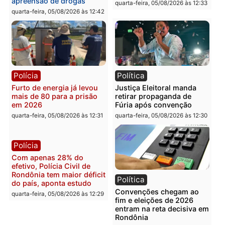
Política
Polícia
Violência domina o debate
O dinheiro do crime: PF
eleitoral e segurança vira
apreende R$ 2 milhões 
principal arma dos
Porto Velho e expõe
candidatos ao Governo de
esquema milionário de
Rondônia
lavagem
quarta-feira, 05/08/2026 às 12:48
quarta-feira, 05/08/2026 às 12:
Brasil
Política
Confronto durante
Flávio Bolsonaro escolhe
operação termina com
Alfredo Gaspar para vice
foragido baleado e grande
em chapa pura do PL