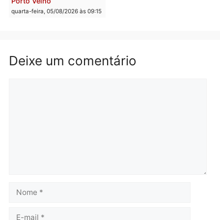
entram na reta decisiva 
Rondônia
quarta-feira, 05/08/2026 às 12:
Rondônia
Médicos são investigados
por suspeita de receber
salário sem cumprir carga
Polícia
horária em RO
Operação Contemplados
quarta-feira, 05/08/2026 às 12:25
cumpre mandados e
prende investigado por
fraude na falsa oferta de
financiamentos
quarta-feira, 05/08/2026 às 12: