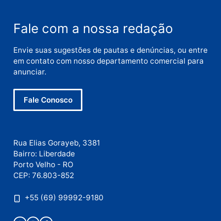
Nome
E-
mail
Site
Este site utiliza o Akismet para reduzir spam.
Saiba
como seus dados em comentários são processados
.