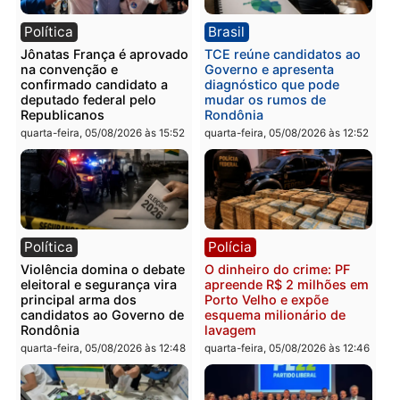
Publicidade
Categorias
Brasil
Você também vai querer ler...
Política
Brasil
Jônatas França é aprovado
TCE reúne candidatos a
na convenção e
Governo e apresenta
confirmado candidato a
diagnóstico que pode
deputado federal pelo
mudar os rumos de
Republicanos
Rondônia