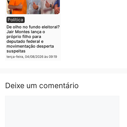
quarta-feira, 05/08/2026 às 09:05
Polícia
Polícia
Irmãos de 7 e 14 anos
Dupla é presa por tráfico
morrem atropelados por
de drogas em Porto Velh
utilitário na BR-470
quarta-feira, 05/08/2026 às 08
quarta-feira, 05/08/2026 às 08:58
Polícia
Polícia
Homem é preso em
Jovem é preso por tráfic
flagrante por tráfico de
de drogas e porte ilegal 
drogas no bairro Aponiã
arma na zona leste de