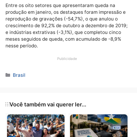
derivados do petróleo e biocombustíveis (2,3%).
Também tiveram resultados positivos as áreas de
produtos farmoquímicos e farmacêuticos (6,2%),
artefatos de couro, artigos para viagem e calçados
(6,5%), outros produtos químicos (1,7%), equipament
de informática, produtos eletrônicos e ópticos (3,0%)
celulose, papel e produtos de papel (1,6%) e produto
de minerais não metálicos (1,8%).
Entre os oito setores que apresentaram queda na
produção em janeiro, os destaques foram impressão
reprodução de gravações (-54,7%), o que anulou o
crescimento de 92,2% de outubro a dezembro de 201
e indústrias extrativas (-3,1%), que completou cinco
meses seguidos de queda, com acumulado de -8,9%
nesse período.