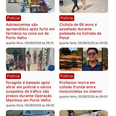
Política
do país, aponta estudo
Convenções chegam ao
quarta-feira, 05/08/2026 às 12:29
fim e eleições de 2026
entram na reta decisiva 
Rondônia
quarta-feira, 05/08/2026 às 12:
Rondônia
Médicos são investigados
por suspeita de receber
salário sem cumprir carga
Polícia
horária em RO
Operação Contemplados
quarta-feira, 05/08/2026 às 12:25
cumpre mandados e
prende investigado por
fraude na falsa oferta de
financiamentos
quarta-feira, 05/08/2026 às 12: