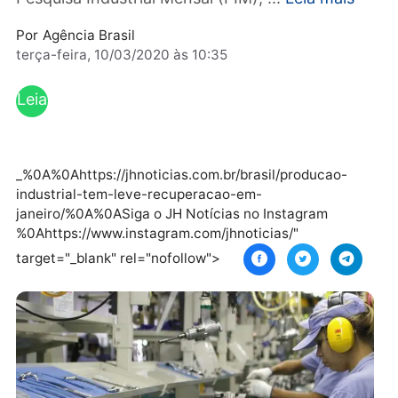
acumula perda de 1%. Os dados estão na
Pesquisa Industrial Mensal (PIM), ...
Leia mais
Por
Agência Brasil
terça-feira, 10/03/2020 às 10:35
Leia
mai
s
_%0A%0Ahttps://jhnoticias.com.br/brasil/producao-
industrial-tem-leve-recuperacao-em-
janeiro/%0A%0ASiga o JH Notícias no Instagram
%0Ahttps://www.instagram.com/jhnoticias/"
target="_blank" rel="nofollow">