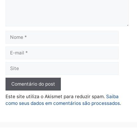
em Porto Velho
Porto Velho
terça-feira, 04/08/2026 às 09:24
terça-feira, 04/08/2026 às 09:1
Política
De olho no fundo eleitoral?
Jair Montes lança o
próprio filho para
deputado federal e
movimentação desperta
suspeitas
terça-feira, 04/08/2026 às 09:19
Deixe um comentário