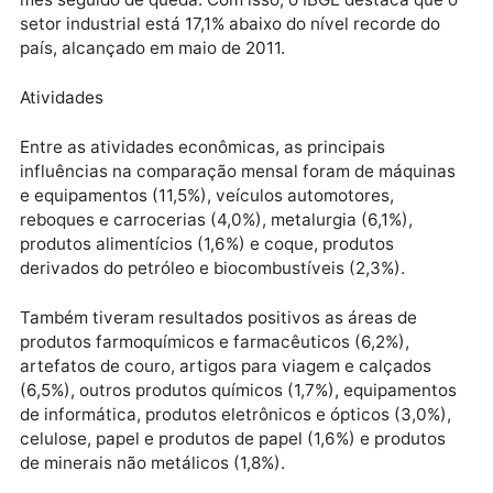
queda de 1,6% em relação a janeiro de 2019. Os bens
de consumo duráveis cresceram 3,7% na comparaçã
mensal e 1,7% na anual, após perda acumulada de 6,
em novembro e dezembro.
Já o setor de bens de consumo semi e não duráveis
recuou 0,1% em relação a dezembro e 0,5% na
comparação com janeiro de 2019. Este é o terceiro
mês seguido de queda. Com isso, o IBGE destaca que
setor industrial está 17,1% abaixo do nível recorde do
país, alcançado em maio de 2011.
Atividades
Entre as atividades econômicas, as principais
influências na comparação mensal foram de máquin
e equipamentos (11,5%), veículos automotores,
reboques e carrocerias (4,0%), metalurgia (6,1%),
produtos alimentícios (1,6%) e coque, produtos