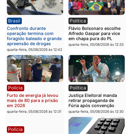
quarta-feira, 05/08/2026 às 15:52
quarta-feira, 05/08/2026 às 12:
Política
Polícia
Violência domina o debate
O dinheiro do crime: PF
eleitoral e segurança vira
apreende R$ 2 milhões 
principal arma dos
Porto Velho e expõe
candidatos ao Governo de
esquema milionário de
Rondônia
lavagem
quarta-feira, 05/08/2026 às 12:48
quarta-feira, 05/08/2026 às 12:
Brasil
Política