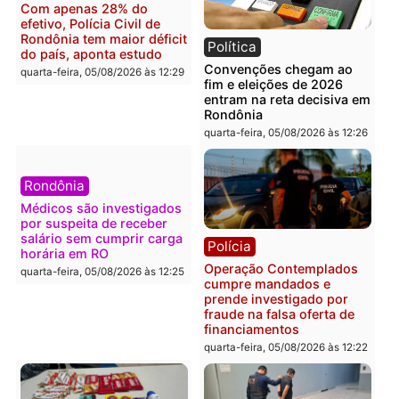
Confronto durante
Flávio Bolsonaro escolhe
operação termina com
Alfredo Gaspar para vice
foragido baleado e grande
em chapa pura do PL
apreensão de drogas
quarta-feira, 05/08/2026 às 12:
quarta-feira, 05/08/2026 às 12:42
Polícia
Política
Furto de energia já levou
Justiça Eleitoral manda
mais de 80 para a prisão
retirar propaganda de
em 2026
Fúria após convenção
quarta-feira, 05/08/2026 às 12:31
quarta-feira, 05/08/2026 às 12:
Polícia
Com apenas 28% do
efetivo, Polícia Civil de
Rondônia tem maior déficit