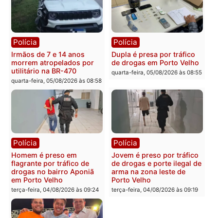
Polícia
Polícia
Adolescentes são
Ciclista de 66 anos é
apreendidos após furto em
assaltado durante
farmácia na zona sul de
pedalada na Estrada da
Porto Velho
Penal
quarta-feira, 05/08/2026 às 09:15
quarta-feira, 05/08/2026 às 09
Polícia
Polícia
Foragido é baleado após
Professor morre em
atirar em policial e vários
colisão frontal entre
suspeitos de tráfico são
motocicletas no interior
presos durante Operação
quarta-feira, 05/08/2026 às 09
Maximus em Porto Velho