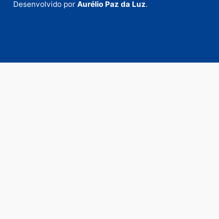
Fale com a nossa redação
Envie suas sugestões de pautas e denúncias, ou en
em contato com nosso departamento comercial pa
anunciar.
Fale Conosco
Rua Elias Gorayeb, 3381
Bairro: Liberdade
Porto Velho - RO
CEP: 76.803-852
+55 (69) 99992-9180