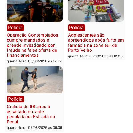
Flávio Bolsonaro escolhe
Furto de energia já levou
Alfredo Gaspar para vice
mais de 80 para a prisão
em chapa pura do PL
em 2026
quarta-feira, 05/08/2026 às 12:33
quarta-feira, 05/08/2026 às 12:
Polícia
Com apenas 28% do
efetivo, Polícia Civil de
Rondônia tem maior défic
Política
do país, aponta estudo
Justiça Eleitoral manda
quarta-feira, 05/08/2026 às 12:
retirar propaganda de
Fúria após convenção
quarta-feira, 05/08/2026 às 12:30
Rondônia
Médicos são investigado
por suspeita de receber
salário sem cumprir car