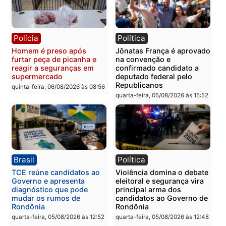
Polícia
Polícia
Homem é esfaqueado no
Três suspeitos ligados a
tórax durante briga com
facção criminosa são
vizinho no bairro Ulysses
presos por receptação e
Guimarães
adulteração de veículos
em Porto Velho
quinta-feira, 06/08/2026 às 09:24
quinta-feira, 06/08/2026 às 09:
Polícia
Polícia
Homem é preso com
Polícia Civil prende dois
drogas durante ação da
homens por tortura,
PM no Castanheira
tráfico e posse de arma 
Itapuã
quinta-feira, 06/08/2026 às 09:02
quinta-feira, 06/08/2026 às 08: