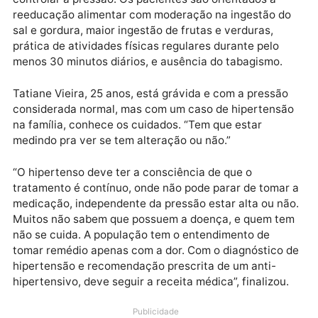
hipertensão e diabetes, é do Governo Federal
estendido ao Estado e municípios, com atendimentos
medicamentos gratuitos por meio do Sistema Único 
Saúde (SUS) em qualquer unidade básica de saúde.
Atuando nas necessidades de cada caso, com
condução a especialistas, o tratamento é realizado
com prescrição médica, onde há recomendação do
anti-hipertensivo e orientações do médico que
acompanha o hipertenso.
O tratamento também pode ser não farmacológico,
onde não há necessidade do uso de medicação para
controlar a pressão. Os pacientes são orientados à
reeducação alimentar com moderação na ingestão d
sal e gordura, maior ingestão de frutas e verduras,
prática de atividades físicas regulares durante pelo
menos 30 minutos diários, e ausência do tabagismo.
Tatiane Vieira, 25 anos, está grávida e com a pressã