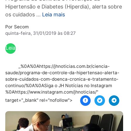
probabilidade de casos na fase adulta, o
Programa de Controle e Prevenção da
Hipertensão e Diabetes (Hiperdia), alerta sob
os cuidados ...
Leia mais
Por
Secom
quinta-feira, 31/01/2019 às 08:27
Leia
mai
s
_%0A%0Ahttps://jhnoticias.com.br/ciencia-
saude/programa-de-controle-da-hipertensao-alerta
sobre-cuidados-com-doenca-cronica-e-tratamento
continuo/%0A%0ASiga o JH Notícias no Instagram
%0Ahttps://www.instagram.com/jhnoticias/"
target="_blank" rel="nofollow">