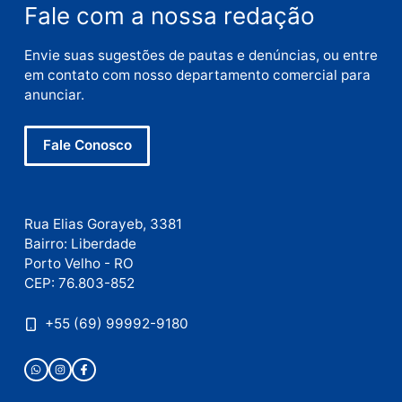
Nome
E-
mail
Site
Este site utiliza o Akismet para reduzir spam.
Saiba
como seus dados em comentários são processados
.