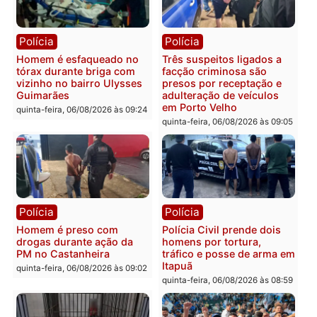
Você também vai querer ler...
Polícia
Polícia
Policiais militares
Jovem é encontrado mor
recuperam moto furtada e
na Rua dos Cravos e cas
prendem trio na zona
é investigado pela políci
Leste
em RO
quinta-feira, 06/08/2026 às 09:28
quinta-feira, 06/08/2026 às 09: