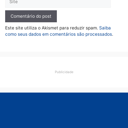
Polícia
Ciclista de 66 anos é
assaltado durante
pedalada na Estrada da
Penal
quarta-feira, 05/08/2026 às 09:09
Deixe um comentário
Comentário