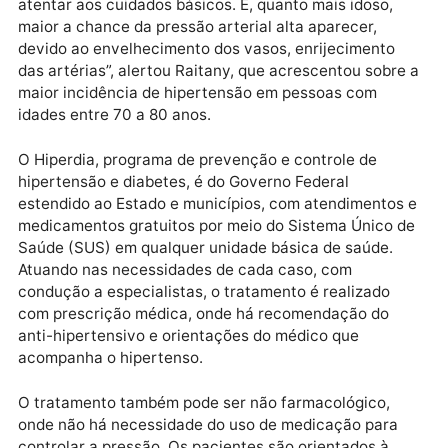
cardíacos, consequentemente no aumento da press
sanguínea, os sintomas são geralmente silenciosos,
dificultando o diagnóstico imediato. Porém, a
população deve se atentar para a manifestação de
cefaleia constante (dor de cabeça) e recorrer às
unidades de saúde, para aferição da pressão pelo
menos uma vez ao ano.
“Se tem parentes de primeiro grau, pai, mãe, irmão o
irmã com pressão alta, é preciso mais vigilância. Se
atentar aos cuidados básicos. E, quanto mais idoso,
maior a chance da pressão arterial alta aparecer,
devido ao envelhecimento dos vasos, enrijecimento
das artérias”, alertou Raitany, que acrescentou sobr
maior incidência de hipertensão em pessoas com
idades entre 70 a 80 anos.
O Hiperdia, programa de prevenção e controle de