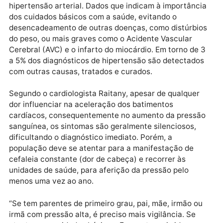
determinada situação. Onde não há necessidade de
tratamento.”, explicou o cardiologista Raitany Almeid
formado pela Universidade de Campinas (Unicamp),
responsável pelo Setor de diagnóstico da cardiologi
não invasiva da Policlínica Oswaldo Cruz de Rondôni
Um estudo realizado em 2014, pontuou que 50% da
população de Porto Velho é diagnosticada com
hipertensão arterial. Dados que indicam à importânc
dos cuidados básicos com a saúde, evitando o
desencadeamento de outras doenças, como distúrbi
do peso, ou mais graves como o Acidente Vascular
Cerebral (AVC) e o infarto do miocárdio. Em torno de
a 5% dos diagnósticos de hipertensão são detectado
com outras causas, tratados e curados.
Segundo o cardiologista Raitany, apesar de qualquer
dor influenciar na aceleração dos batimentos