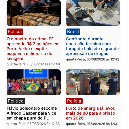
Polícia
Política
Homem é preso após
Jônatas França é aprova
furtar peça de picanha e
na convenção e
reagir a seguranças em
confirmado candidato a
supermercado
deputado federal pelo
Republicanos
quinta-feira, 06/08/2026 às 08:56
quarta-feira, 05/08/2026 às 15:
Brasil
Política
TCE reúne candidatos ao
Violência domina o deba
Governo e apresenta
eleitoral e segurança vir
diagnóstico que pode
principal arma dos
mudar os rumos de
candidatos ao Governo 