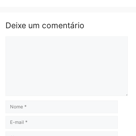
Política
horária em RO
Convenções chegam ao
quarta-feira, 05/08/2026 às 12:
fim e eleições de 2026
entram na reta decisiva em
Rondônia
quarta-feira, 05/08/2026 às 12:26
Polícia
Polícia
Operação Contemplados
Adolescentes são
cumpre mandados e
apreendidos após furto 
prende investigado por
farmácia na zona sul de
fraude na falsa oferta de
Porto Velho
financiamentos
quarta-feira, 05/08/2026 às 09:
quarta-feira, 05/08/2026 às 12:22