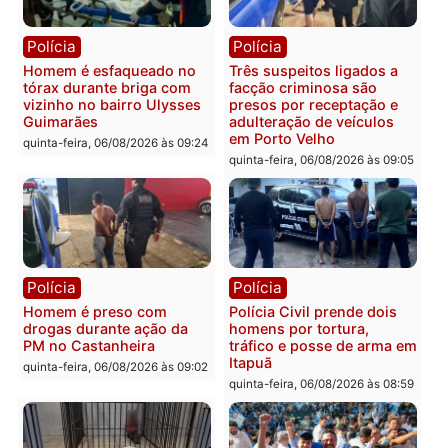
quinta-feira, 06/08/2026 às 18:
Polícia
Polícia
Policiais militares
Jovem é encontrado mor
recuperam moto furtada e
na Rua dos Cravos e cas
prendem trio na zona
é investigado pela políci
Leste
em RO
quinta-feira, 06/08/2026 às 09:28
quinta-feira, 06/08/2026 às 09:
Polícia
Polícia
Homem é esfaqueado no
Três suspeitos ligados a
tórax durante briga com
facção criminosa são