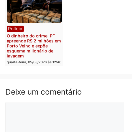
Polícia
Política
Homem é preso após
Jônatas França é aprova
furtar peça de picanha e
na convenção e
reagir a seguranças em
confirmado candidato a
supermercado
deputado federal pelo
Republicanos
quinta-feira, 06/08/2026 às 08:56
quarta-feira, 05/08/2026 às 15:
Brasil
Política
TCE reúne candidatos ao
Violência domina o deba
Governo e apresenta
eleitoral e segurança vir
diagnóstico que pode
principal arma dos
mudar os rumos de
candidatos ao Governo 
Rondônia
Rondônia
quarta-feira, 05/08/2026 às 12:52
quarta-feira, 05/08/2026 às 12: