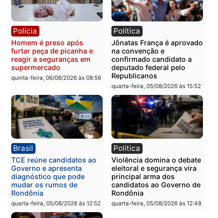
vizinho no bairro Ulysses
presos por receptação e
Guimarães
adulteração de veículos
em Porto Velho
quinta-feira, 06/08/2026 às 09:24
quinta-feira, 06/08/2026 às 09:
Polícia
Polícia
Homem é preso com
Polícia Civil prende dois
drogas durante ação da
homens por tortura,
PM no Castanheira
tráfico e posse de arma 
Itapuã
quinta-feira, 06/08/2026 às 09:02
quinta-feira, 06/08/2026 às 08: