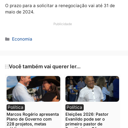
pode ser feita por meio do banco com o qual foi
assinado o contrato – no caso, Banco do Brasil ou
Caixa Econômica Federal. O MEC esclarece que todo
processo pode ser feito de forma virtual, por meio d
aplicativos dessas instituições.
O prazo para a solicitar a renegociação vai até 31 de
maio de 2024.
Publicidade
Categorias
Economia
Você também vai querer ler...