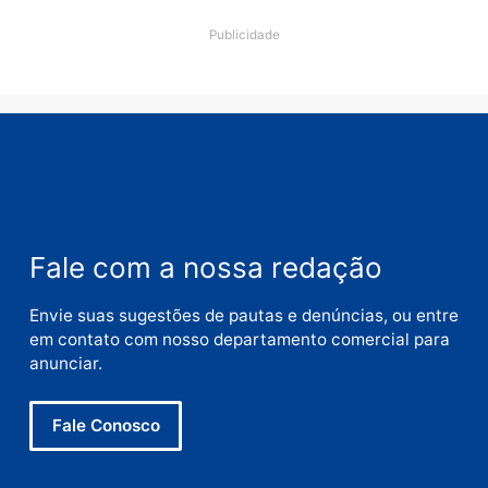
Nome
E-
mail
Site
Este site utiliza o Akismet para reduzir spam.
Saiba
como seus dados em comentários são processados
.