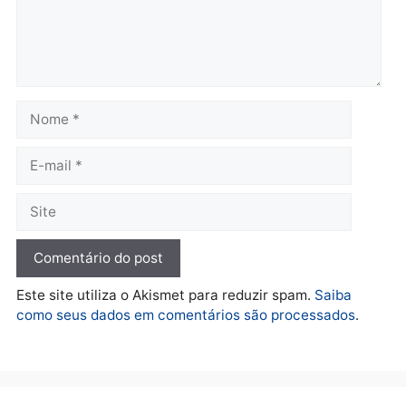
Polícia
O dinheiro do crime: PF
apreende R$ 2 milhões em
Porto Velho e expõe
esquema milionário de
lavagem
quarta-feira, 05/08/2026 às 12:46
Deixe um comentário
Comentário