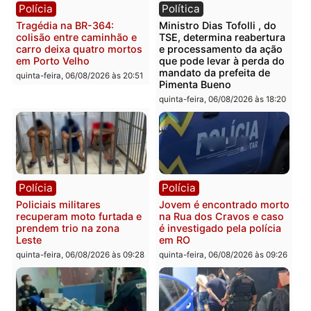
Polícia
Polícia
Homem é encontrado
Polícia Militar apreende
morto em residência no
explosivos e embarcaçã
bairro Colina Park em RO
durante patrulhamento
fluvial no Rio Madeira e
sexta-feira, 07/08/2026 às 09:30
Porto Velho
sexta-feira, 07/08/2026 às 09:2
Polícia
Política
Tragédia na BR-364:
Ministro Dias Tofolli , do
colisão entre caminhão e
TSE, determina reabertu
carro deixa quatro mortos
e processamento da açã
em Porto Velho
que pode levar à perda d
mandato da prefeita de
quinta-feira, 06/08/2026 às 20:51
Pimenta Bueno