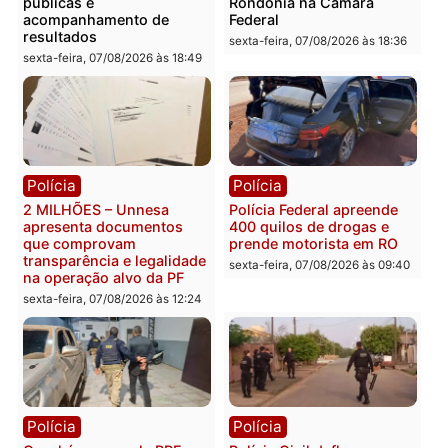
Política
Política
Marcos Rogério apresenta
Eleições 2026: Pastor
Plano de Governo com
Evanildo pode ser o
228 projetos, metas
primeiro pastor de
públicas e
Rondônia na Câmara
acompanhamento de
Federal
resultados
sexta-feira, 07/08/2026 às 18:3
sexta-feira, 07/08/2026 às 18:49
Polícia
Polícia
2 MILHÕES – Unnesa
Polícia Federal apreende