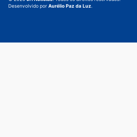
anunciar.
Fale Conosco
Rua Elias Gorayeb, 3381
Bairro: Liberdade
Porto Velho - RO
CEP: 76.803-852
+55 (69) 99992-9180