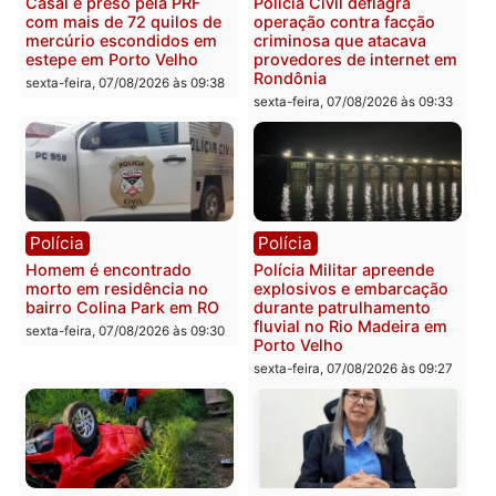
apresenta documentos
400 quilos de drogas e
que comprovam
prende motorista em RO
transparência e legalidade
sexta-feira, 07/08/2026 às 09:
na operação alvo da PF
sexta-feira, 07/08/2026 às 12:24
Polícia
Polícia
Casal é preso pela PRF
Polícia Civil deflagra
com mais de 72 quilos de
operação contra facção
mercúrio escondidos em
criminosa que atacava
estepe em Porto Velho
provedores de internet 
Rondônia
sexta-feira, 07/08/2026 às 09:38
sexta-feira, 07/08/2026 às 09:3