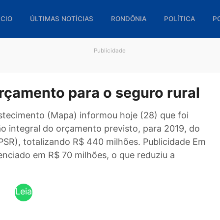
🏠 INÍCIO
ÚLTIMAS NOTÍCIAS
RONDÔNIA
POL
Publicidade
o orçamento para o seguro r
 e Abastecimento (Mapa) informou hoje (28) que
xecução integral do orçamento previsto, para 20
al (PSR), totalizando R$ 440 milhões. Publici
ntingenciado em R$ 70 milhões, o que reduziu a
Leia