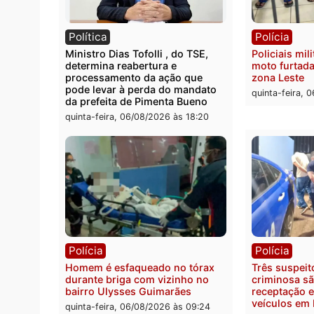
Polícia
Políc
Homem é encontrado morto em
Políci
residência no bairro Colina Park
explo
em RO
durant
Rio M
sexta-feira, 07/08/2026 às 09:30
sexta-
Política
Políc
Ministro Dias Tofolli , do TSE,
Polici