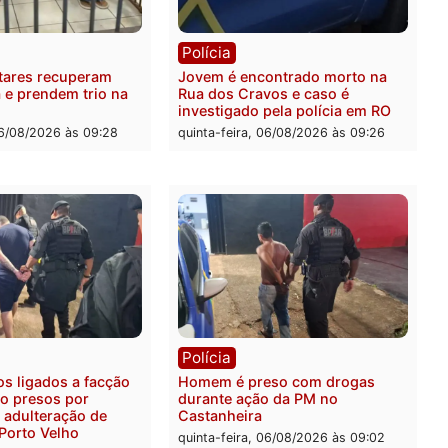
ia
Polícia
a Militar apreende
Tragédia na BR-364: colis
sivos e embarcação
entre caminhão e carro de
e patrulhamento fluvial no
quatro mortos em Porto V
adeira em Porto Velho
quinta-feira, 06/08/2026 às 2
feira, 07/08/2026 às 09:27
ia
Polícia
ais militares recuperam
Jovem é encontrado mort