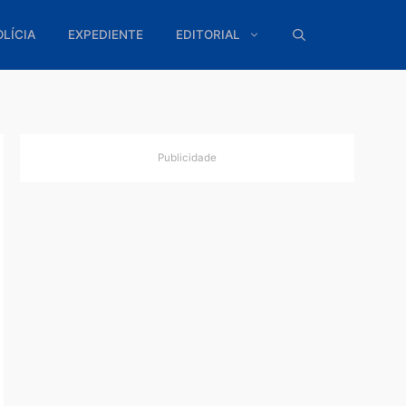
ÍTICA
POLÍCIA
EXPEDIENTE
EDITORIAL
Publicidade
ural
 foi
19, do
dade Em