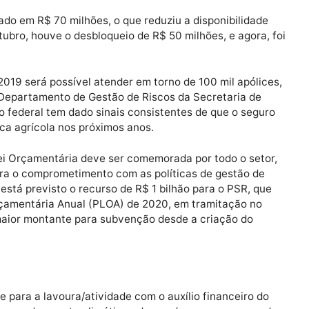
stecimento (Mapa) informou hoje (28) que foi liberada a
amento previsto, para 2019, do Programa de Subvenção 
hões.
Publicidade
genciado em R$ 70 milhões, o que reduziu a disponibil
s de outubro, houve o desbloqueio de R$ 50 milhões, e ag
o de 2019 será possível atender em torno de 100 mil ap
etor do Departamento de Gestão de Riscos da Secretaria
governo federal tem dado sinais consistentes de que o 
 política agrícola nos próximos anos.
 na Lei Orçamentária deve ser comemorada por todo o 
demonstra o comprometimento com as políticas de gestã