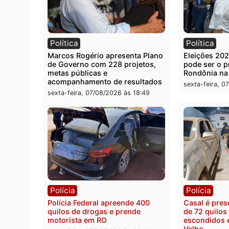
Você também vai que
Política
Polít
Marcos Rogério apresenta Plano
Eleiçõ
de Governo com 228 projetos,
pode s
metas públicas e
Rondô
acompanhamento de resultados
sexta-