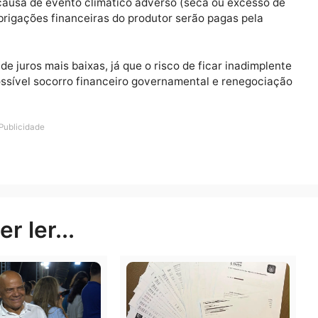
o ano, está previsto o recurso de R$ 1 bilhão para o PSR
Lei Orçamentária Anual (PLOA) de 2020, em tramitação
rá o maior montante para subvenção desde a criação 
apólice para a lavoura/atividade com o auxílio financei
a por causa de evento climático adverso (seca ou exce
, as obrigações financeiras do produtor serão pagas pe
xas de juros mais baixas, já que o risco de ficar inad
e um possível socorro financeiro governamental e rene
Publicidade