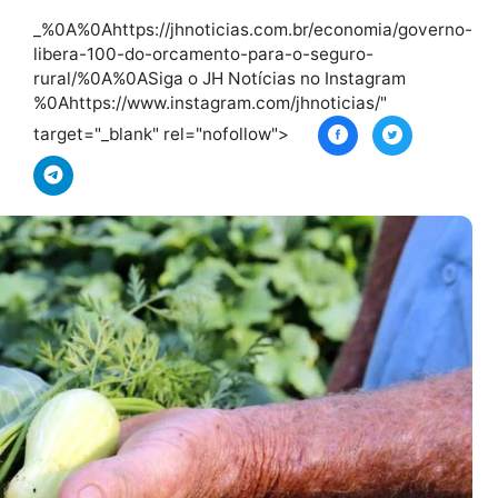
mai
s
_%0A%0Ahttps://jhnoticias.com.br/economia
libera-100-do-orcamento-para-o-seguro-
rural/%0A%0ASiga o JH Notícias no Instagra
%0Ahttps://www.instagram.com/jhnoticias/"
target="_blank" rel="nofollow">