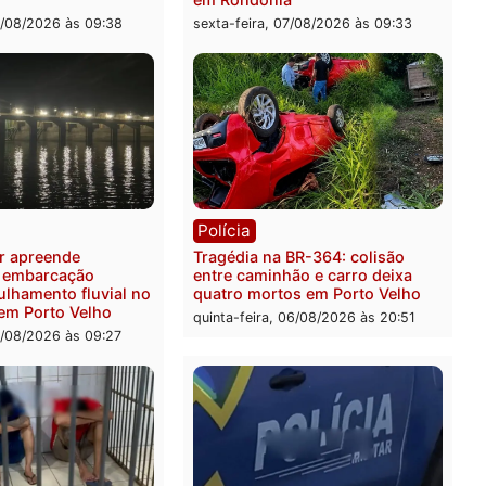
sexta-feira, 07/08/2026 às 1
ia
Polícia
 é preso pela PRF com mais
Polícia Civil deflagra ope
quilos de mercúrio
contra facção criminosa 
didos em estepe em Porto
atacava provedores de int
em Rondônia
feira, 07/08/2026 às 09:38
sexta-feira, 07/08/2026 às 0