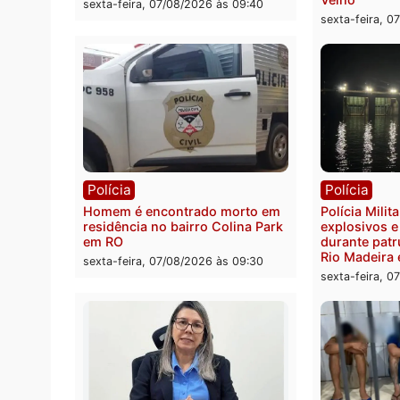
sexta-feira, 07/08/2026 às 18:49
Polícia
Políc
Polícia Federal apreende 400
Casal
quilos de drogas e prende
de 72 
motorista em RO
escon
Velho
sexta-feira, 07/08/2026 às 09:40
sexta-