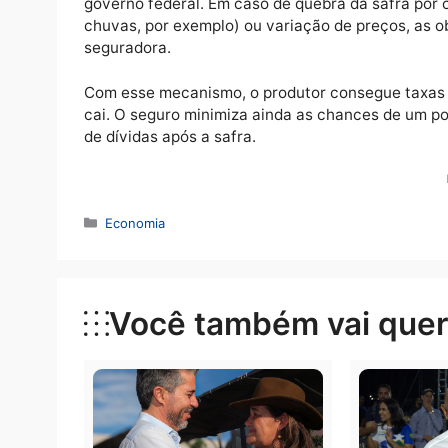
riscos agropecuários”, disse. “Para o próxim
depende ainda de aprovação do Projeto de 
Congresso Nacional”, complementa. Esse se
programa, em 2004.
Seguro rural
Com o seguro, o produtor rural adquire uma 
governo federal. Em caso de quebra da safr
chuvas, por exemplo) ou variação de preços
seguradora.
Com esse mecanismo, o produtor consegue ta
cai. O seguro minimiza ainda as chances d
de dívidas após a safra.
Categorias
Economia