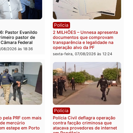
rer ler...
ica
Polícia
es 2026: Pastor Evanildo
2 MILHÕES – Unnesa apre
er o primeiro pastor de
documentos que compro
nia na Câmara Federal
transparência e legalidad
operação alvo da PF
feira, 07/08/2026 às 18:36