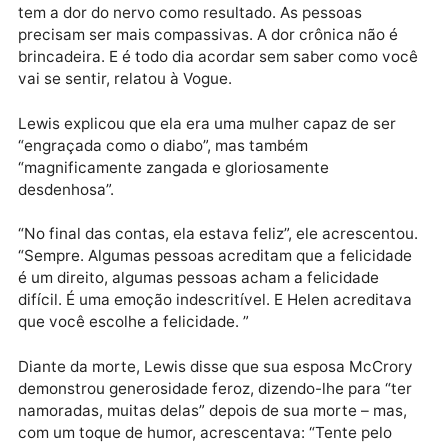
dificuldade em respirar, e todo o meu corpo entra em
um espasmo. E eu começo a chorar. Isso é o vítimas 
traumas sentem todos os dias, e é… miserável. Eu
sempre digo que trauma tem cérebro. E isso reflete 
tudo que você faz. Eu fico tão irritada com as pesso
que não acreditam que a fibromialgia é real. Para mi
e eu acho que para muitos outros, é realmente uma
mistura de ansiedade, depressão, transtorno de
estresse pós-traumático e transtorno do pânico, tod
que mexem com o seu sistema nervoso, e então voc
tem a dor do nervo como resultado. As pessoas
precisam ser mais compassivas. A dor crônica não é
brincadeira. E é todo dia acordar sem saber como vo
vai se sentir, relatou à Vogue.
Lewis explicou que ela era uma mulher capaz de ser
“engraçada como o diabo”, mas também
“magnificamente zangada e gloriosamente