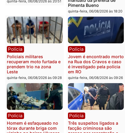
Polícia
Polícia
Homem é encontrado
Polícia Militar apreende
morto em residência no
explosivos e embarcaçã
bairro Colina Park em RO
durante patrulhamento
fluvial no Rio Madeira e
sexta-feira, 07/08/2026 às 09:30
Porto Velho
sexta-feira, 07/08/2026 às 09:2
Polícia
Política
Tragédia na BR-364:
Ministro Dias Tofolli , do
colisão entre caminhão e
TSE, determina reabertu