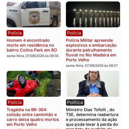
Polícia
Polícia
2 MILHÕES – Unnesa
Polícia Federal apreende
apresenta documentos
400 quilos de drogas e
que comprovam
prende motorista em RO
transparência e legalidade
sexta-feira, 07/08/2026 às 09:
na operação alvo da PF
sexta-feira, 07/08/2026 às 12:24
Polícia
Polícia
Casal é preso pela PRF
Polícia Civil deflagra
com mais de 72 quilos de
operação contra facção
mercúrio escondidos em
criminosa que atacava
estepe em Porto Velho
provedores de internet 
Rondônia
sexta-feira, 07/08/2026 às 09:38
sexta-feira, 07/08/2026 às 09:3