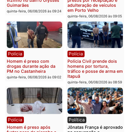
carro deixa quatro mortos
e processamento da açã
em Porto Velho
que pode levar à perda d
mandato da prefeita de
quinta-feira, 06/08/2026 às 20:51
Pimenta Bueno
quinta-feira, 06/08/2026 às 18:
Polícia
Polícia
Policiais militares
Jovem é encontrado mor
recuperam moto furtada e
na Rua dos Cravos e cas
prendem trio na zona
é investigado pela políci
Leste
em RO
quinta-feira, 06/08/2026 às 09:28
quinta-feira, 06/08/2026 às 09: