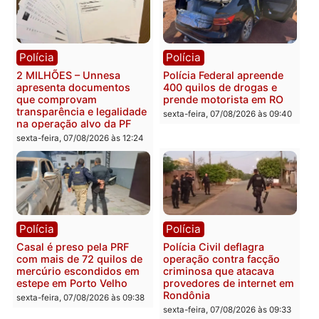
Você também vai querer ler...
Política
Política
Marcos Rogério apresenta
Eleições 2026: Pastor
Plano de Governo com
Evanildo pode ser o
228 projetos, metas
primeiro pastor de
públicas e
Rondônia na Câmara
acompanhamento de
Federal
resultados
sexta-feira, 07/08/2026 às 18:3
sexta-feira, 07/08/2026 às 18:49