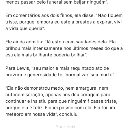
desdenhosa”.
“No final das contas, ela estava feliz”, ele acrescent
“Sempre. Algumas pessoas acreditam que a felicida
é um direito, algumas pessoas acham a felicidade
difícil. É uma emoção indescritível. E Helen acredita
que você escolhe a felicidade. ”
Diante da morte, Lewis disse que sua esposa McCro
demonstrou generosidade feroz, dizendo-lhe para “t
namoradas, muitas delas” depois de sua morte – mas
com um toque de humor, acrescentava: “Tente pelo
menos passar pelo funeral sem beijar ninguém”.
Em comentários aos dois filhos, ela disse: “Não fiqu
triste, porque, embora eu esteja prestes a expirar, viv
a vida que queria”.