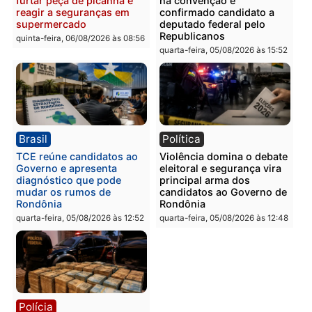
Polícia
Polícia
Homem é esfaqueado no
Três suspeitos ligados a
tórax durante briga com
facção criminosa são
vizinho no bairro Ulysses
presos por receptação e
Guimarães
adulteração de veículos
em Porto Velho
quinta-feira, 06/08/2026 às 09:24
quinta-feira, 06/08/2026 às 09:
Polícia
Polícia
Homem é preso com
Polícia Civil prende dois
drogas durante ação da
homens por tortura,
PM no Castanheira
tráfico e posse de arma 
Itapuã
quinta-feira, 06/08/2026 às 09:02
quinta-feira, 06/08/2026 às 08: