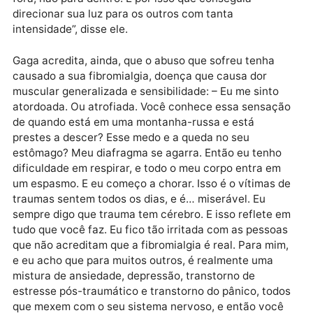
tornava seus dias melhores”.
“Nunca conheci ninguém que gostasse tanto da vida
Sua capacidade de estar no presente e aproveitar o
momento foi inspiradora. Ela não estava interessada
em olhar para o umbigo. Nenhum verdadeiro interes
pessoal na autorreflexão. Ela acreditava em olhar pa
fora, não para dentro. É por isso que conseguia
direcionar sua luz para os outros com tanta
intensidade”, disse ele.
Gaga acredita, ainda, que o abuso que sofreu tenha
causado a sua fibromialgia, doença que causa dor
muscular generalizada e sensibilidade: – Eu me sinto
atordoada. Ou atrofiada. Você conhece essa sensaç
de quando está em uma montanha-russa e está
prestes a descer? Esse medo e a queda no seu
estômago? Meu diafragma se agarra. Então eu tenho