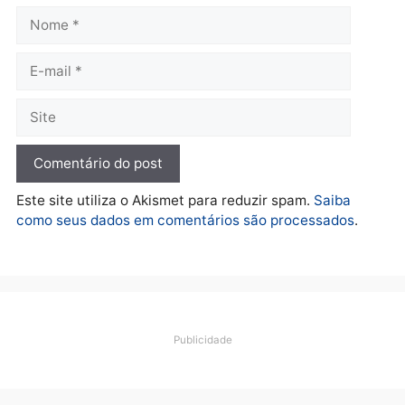
mudar os rumos de
candidatos ao Governo 
Rondônia
Rondônia
quarta-feira, 05/08/2026 às 12:52
quarta-feira, 05/08/2026 às 12:
Polícia
O dinheiro do crime: PF
apreende R$ 2 milhões em
Porto Velho e expõe
esquema milionário de
lavagem
quarta-feira, 05/08/2026 às 12:46
Deixe um comentário