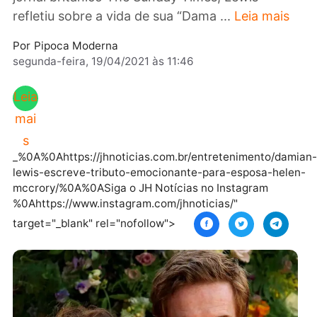
um artigo publicado neste domingo (18/4) no
jornal britânico The Sunday Times, Lewis
refletiu sobre a vida de sua “Dama ...
Leia mai
Por
Pipoca Moderna
segunda-feira, 19/04/2021 às 11:46
Leia
mai
s
_%0A%0Ahttps://jhnoticias.com.br/entretenimento/d
lewis-escreve-tributo-emocionante-para-esposa-he
mccrory/%0A%0ASiga o JH Notícias no Instagram
%0Ahttps://www.instagram.com/jhnoticias/"
target="_blank" rel="nofollow">