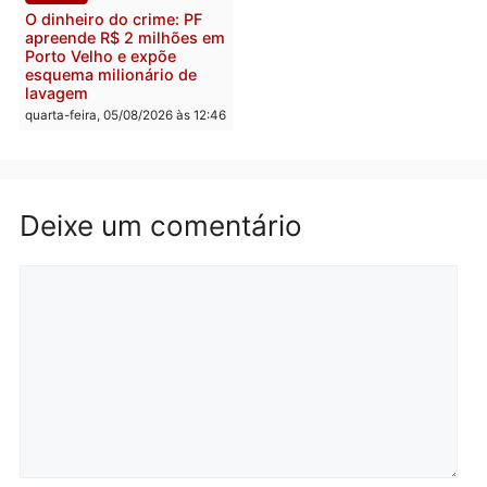
Polícia
Política
Homem é preso após
Jônatas França é aprova
furtar peça de picanha e
na convenção e
reagir a seguranças em
confirmado candidato a
supermercado
deputado federal pelo
Republicanos
quinta-feira, 06/08/2026 às 08:56
quarta-feira, 05/08/2026 às 15:
Brasil
Política
TCE reúne candidatos ao
Violência domina o deba
Governo e apresenta
eleitoral e segurança vir
diagnóstico que pode
principal arma dos