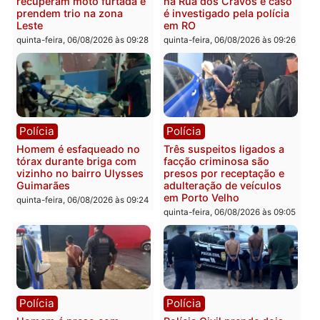
Homem é encontrado
Polícia Militar apreende
morto em residência no
explosivos e embarcaçã
bairro Colina Park em RO
durante patrulhamento
fluvial no Rio Madeira e
sexta-feira, 07/08/2026 às 09:30
Porto Velho
sexta-feira, 07/08/2026 às 09:2
Polícia
Política
Tragédia na BR-364:
Ministro Dias Tofolli , do
colisão entre caminhão e
TSE, determina reabertu
carro deixa quatro mortos
e processamento da açã
em Porto Velho
que pode levar à perda d
mandato da prefeita de
quinta-feira, 06/08/2026 às 20:51
Pimenta Bueno
quinta-feira, 06/08/2026 às 18: