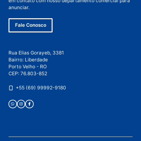
Nome
E-
mail
Site
Este site utiliza o Akismet para reduzir spam.
Saiba
como seus dados em comentários são processados
.