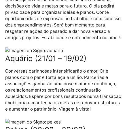
Sagitário (22/11 – 21/12)
Decisões de mudança e de assuntos de família darã
tranquilidade e desenharão um cenário positivo para
futuro. A semana terminará com otimismo e animaçã
Viagem com amigos ou prestígio num novo grupo e
boas notícias de longe manterão o astral em alta. No
amor, sentimentos poderão ficar meio confusos, nes
fase, quebre a rotina para esquentar o clima.
Capricórnio (22/12 – 20/01)
Um mergulho nos sentimentos iluminará caminhos,
decisões de vida e metas para o futuro. O dia pedirá
privacidade para organizar ideias e planos. Conte
oportunidades de expansão no trabalho e com suce
dos empreendimentos. Será bom momento para