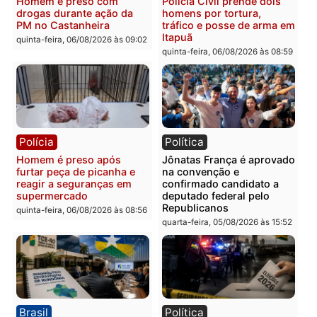
Polícia
Polícia
Policiais militares
Jovem é encontrado mor
recuperam moto furtada e
na Rua dos Cravos e cas
prendem trio na zona
é investigado pela políci
Leste
em RO
quinta-feira, 06/08/2026 às 09:28
quinta-feira, 06/08/2026 às 09:
Polícia
Polícia
Homem é esfaqueado no
Três suspeitos ligados a
tórax durante briga com
facção criminosa são
vizinho no bairro Ulysses
presos por receptação e
Guimarães
adulteração de veículos