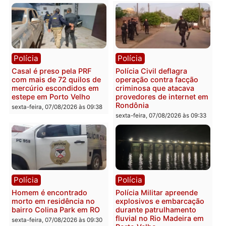
Política
Política
Marcos Rogério apresenta
Eleições 2026: Pastor
Plano de Governo com
Evanildo pode ser o
228 projetos, metas
primeiro pastor de
públicas e
Rondônia na Câmara
acompanhamento de
Federal
resultados
sexta-feira, 07/08/2026 às 18:3
sexta-feira, 07/08/2026 às 18:49
Polícia
Polícia
2 MILHÕES – Unnesa
Polícia Federal apreende
apresenta documentos
400 quilos de drogas e
que comprovam
prende motorista em RO
transparência e legalidade
sexta-feira, 07/08/2026 às 09: