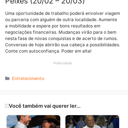
resgatar relações do passado e dar nova versão a
antigos projetos. Estabilidade e entendimento no amo
Aquário (21/01 – 19/02)
Conversas carinhosas intensificarão o amor. Crie
planos com o par e fortaleça a união. Parcerias e
associações ganharão uma dose maior de confiança
os relacionamentos profissionais continuarão
aquecidos. Espere por bons resultados numa transa
imobiliária e mantenha as metas de renovar estrutur
e aumentar o patrimônio. Viagem à vista!
Peixes (20/02 – 20/03)