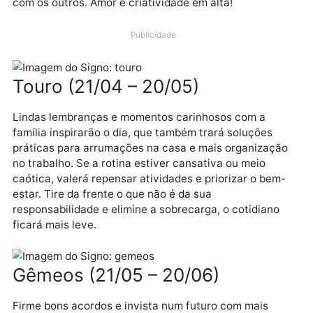
entender melhor o que está acontecendo e criar um
confiança maior. Parcerias e relações próximas
pedirão atenção e um olhar mais profundo, hoje. O f
nos relacionamentos trará bons resultados. Aprenda
com os outros. Amor e criatividade em alta!
Publicidade
Touro (21/04 – 20/05)
Lindas lembranças e momentos carinhosos com a
família inspirarão o dia, que também trará soluções
práticas para arrumações na casa e mais organizaç
no trabalho. Se a rotina estiver cansativa ou meio
caótica, valerá repensar atividades e priorizar o bem
estar. Tire da frente o que não é da sua
responsabilidade e elimine a sobrecarga, o cotidiano