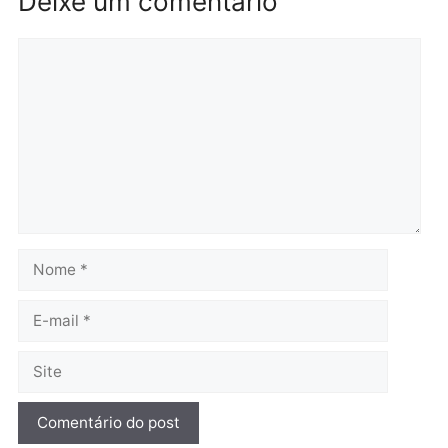
Homem é preso após
Jônatas França é aprova
furtar peça de picanha e
na convenção e
reagir a seguranças em
confirmado candidato a
supermercado
deputado federal pelo
Republicanos
quinta-feira, 06/08/2026 às 08:56
quarta-feira, 05/08/2026 às 15:
Brasil
Política
TCE reúne candidatos ao
Violência domina o deba
Governo e apresenta
eleitoral e segurança vir
diagnóstico que pode
principal arma dos
mudar os rumos de
candidatos ao Governo 
Rondônia
Rondônia
quarta-feira, 05/08/2026 às 12:52
quarta-feira, 05/08/2026 às 12: