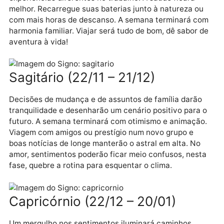
conquistas na carreira, na área financeira e nos
relacionamentos. Amplie as comunicações e se
conecte a um mundo maior. Hora de expandir os
horizontes, assumir desafios e brilhar muito!
Escorpião (23/10 – 21/11)
Novos relacionamentos e oportunidades financeiras
marcarão esta fase que trará popularidade e
reputação. Finalize um longo ciclo e embarque em
experiências diferentes no trabalho. A saúde ficará
melhor. Recarregue suas baterias junto à natureza o
com mais horas de descanso. A semana terminará c
harmonia familiar. Viajar será tudo de bom, dê sabor 
aventura à vida!