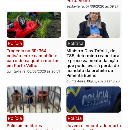
na operação alvo da PF
sexta-feira, 07/08/2026 às 12:24
Polícia
Polícia
Casal é preso pela PRF
Polícia Civil deflagra
com mais de 72 quilos de
operação contra facção
mercúrio escondidos em
criminosa que atacava
estepe em Porto Velho
provedores de internet 
Rondônia
sexta-feira, 07/08/2026 às 09:38
sexta-feira, 07/08/2026 às 09:3
Polícia
Polícia