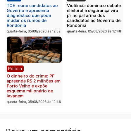
em Porto Velho
quinta-feira, 06/08/2026 às 09:24
quinta-feira, 06/08/2026 às 09:
Polícia
Polícia
Homem é preso com
Polícia Civil prende dois
drogas durante ação da
homens por tortura,
PM no Castanheira
tráfico e posse de arma 
Itapuã
quinta-feira, 06/08/2026 às 09:02
quinta-feira, 06/08/2026 às 08:
Polícia
Política