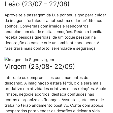
se estabilize. Planos de longo prazo ficarão mais
definidos. Planeje uma viagem ao exterior ou formaç
acadêmica com antecedência. O dia trará seguranç
nas escolhas e decisões. Boas notícias na área
financeira animarão o clima. Caminhos abertos no
amor!
Leão (23/07 – 22/08)
Aproveite a passagem da Lua por seu signo para cui
da imagem, fortalecer a autoestima e dar crédito ao
sonhos. Conversas com irmãos e reencontros
anunciam um dia de muitas emoções. Reúna a família
receba pessoas queridas, dê um toque pessoal na
decoração da casa e crie um ambiente acolhedor. A
fase trará mais conforto, serenidade e segurança.