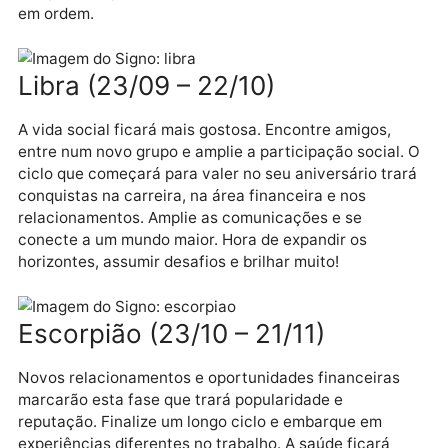
Virgem (23/08- 22/09)
Intercale os compromissos com momentos de
descanso. A imaginação estará fértil, o dia será mais
produtivo em atividades criativas e nas relações. Ap
irmãos, negocie acordos, desfaça confusões nas
contas e organize as finanças. Assuntos jurídicos e 
trabalho terão andamento positivo. Conte com apoio
inesperados para vencer os desafios e deixar a vida
em ordem.
Libra (23/09 – 22/10)
A vida social ficará mais gostosa. Encontre amigos,
entre num novo grupo e amplie a participação social
ciclo que começará para valer no seu aniversário tra