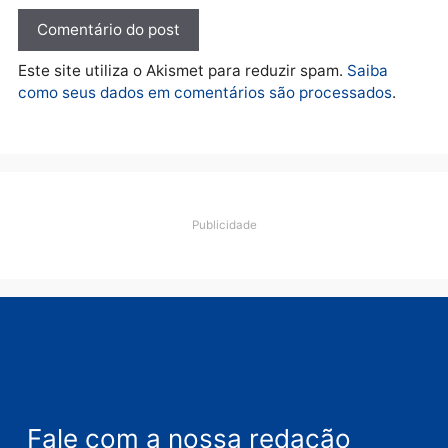
fraude na falsa oferta de
Porto Velho
financiamentos
quarta-feira, 05/08/2026 às 09:
quarta-feira, 05/08/2026 às 12:22
Polícia
Ciclista de 66 anos é
assaltado durante
pedalada na Estrada da
Penal
quarta-feira, 05/08/2026 às 09:09
Deixe um comentário