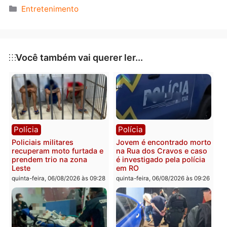
ganhar expressão frente ao encontro entre Lua, Mar
e Vênus em seu signo, o que ajuda a dar voz aos seu
interesses e deixar sua marca nos grupos.
Peixes
Procure zelar por autocuidado e cultivar tranquilidad
As dificuldades podem ser vivenciados de maneira
emocionalmente intensa com Lua, Marte e Vênus
juntos na área de crise, pedindo cautela para evitar
reações intempestivas, o que prejudica o bom senso.