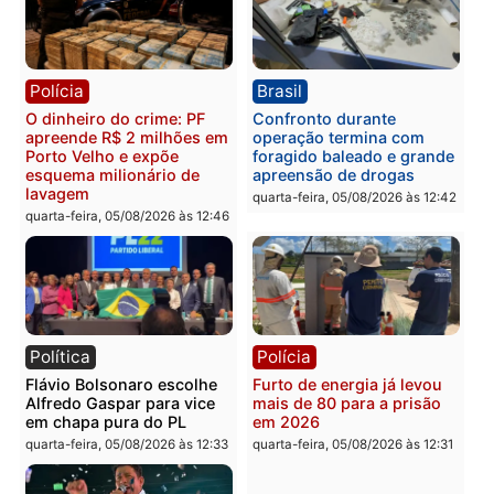
drogas durante ação da
homens por tortura,
PM no Castanheira
tráfico e posse de arma 
Itapuã
quinta-feira, 06/08/2026 às 09:02
quinta-feira, 06/08/2026 às 08:
Polícia
Política
Homem é preso após
Jônatas França é aprova
furtar peça de picanha e
na convenção e
reagir a seguranças em
confirmado candidato a
supermercado
deputado federal pelo
Republicanos
quinta-feira, 06/08/2026 às 08:56
quarta-feira, 05/08/2026 às 15: