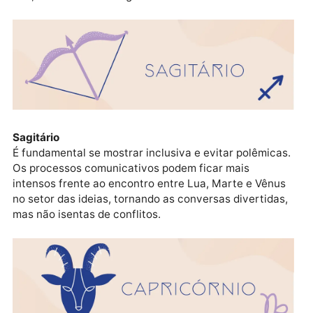
Escorpião
O diálogo com o entorno pode ficar conturbado pela
tensão promovida por Urano, pedindo diplomacia. Su
postura proativa e adaptável para fazer frente às
demandas pode aflorar, o que dinamiza a rotina, pois
Lua, Marte e Vênus seguem na área familiar.