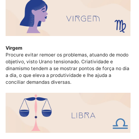
Leão
Cuidado ao se envolver em certas situações no
ambiente de trabalho. As parcerias podem se mostra
prazerosas frente ao encontro entre Lua, Marte e
Vênus na área de relacionamentos por conta da
abertura emotiva que você tende a transmitir ao
entorno.
Virgem
Procure evitar remoer os problemas, atuando de mo