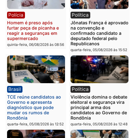
Polícia
Polícia
Homem é esfaqueado no
Três suspeitos ligados a
tórax durante briga com
facção criminosa são
vizinho no bairro Ulysses
presos por receptação e
Guimarães
adulteração de veículos
em Porto Velho
quinta-feira, 06/08/2026 às 09:24
quinta-feira, 06/08/2026 às 09:
Polícia
Polícia
Homem é preso com
Polícia Civil prende dois