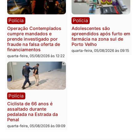
Política
Polícia
Flávio Bolsonaro escolhe
Furto de energia já levou
Alfredo Gaspar para vice
mais de 80 para a prisão
em chapa pura do PL
em 2026
quarta-feira, 05/08/2026 às 12:33
quarta-feira, 05/08/2026 às 12:
Polícia
Com apenas 28% do
efetivo, Polícia Civil de
Rondônia tem maior défic
Política
do país, aponta estudo
Justiça Eleitoral manda
quarta-feira, 05/08/2026 às 12:
retirar propaganda de
Fúria após convenção
quarta-feira, 05/08/2026 às 12:30