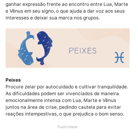
Capricórnio
O encontro envolvendo Lua, Marte e Vênus na área
material pode destacar um momento de
autovalorização, levando-lhe a investir em bem-esta
e nos seus objetivos. Contudo, é preciso tomar cuid
para que os gastos financeiros não ultrapassem os
limites orçamentários.
Aquário
Cuidado para não se mostrar impositiva na
convivência doméstica. Sua personalidade pode