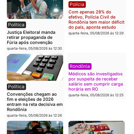
Brasil
Política
TCE reúne candidatos ao
Violência domina o deba
Governo e apresenta
eleitoral e segurança vir
diagnóstico que pode
principal arma dos
mudar os rumos de
candidatos ao Governo 
Rondônia
Rondônia
quarta-feira, 05/08/2026 às 12:52
quarta-feira, 05/08/2026 às 12:
Polícia
Brasil
O dinheiro do crime: PF
Confronto durante
apreende R$ 2 milhões em
operação termina com
Porto Velho e expõe
foragido baleado e gran
esquema milionário de
apreensão de drogas
lavagem
quarta-feira, 05/08/2026 às 12:
quarta-feira, 05/08/2026 às 12:46