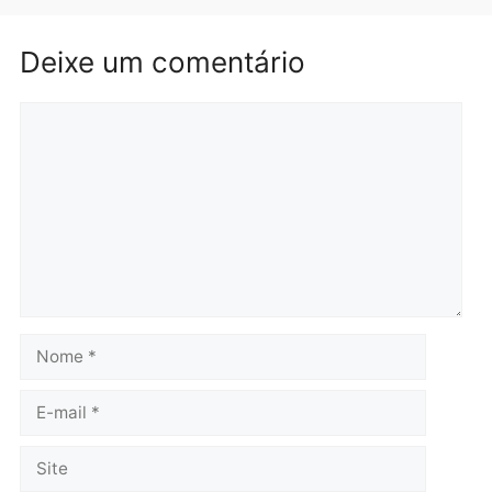
Rondônia
Médicos são investigado
por suspeita de receber
salário sem cumprir car
Política
horária em RO
Convenções chegam ao
quarta-feira, 05/08/2026 às 12:
fim e eleições de 2026
entram na reta decisiva em
Rondônia
quarta-feira, 05/08/2026 às 12:26
Polícia
Polícia
Operação Contemplados
Adolescentes são
cumpre mandados e
apreendidos após furto 
prende investigado por
farmácia na zona sul de