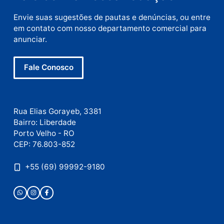
Comentário
Nome
E-
mail
Site