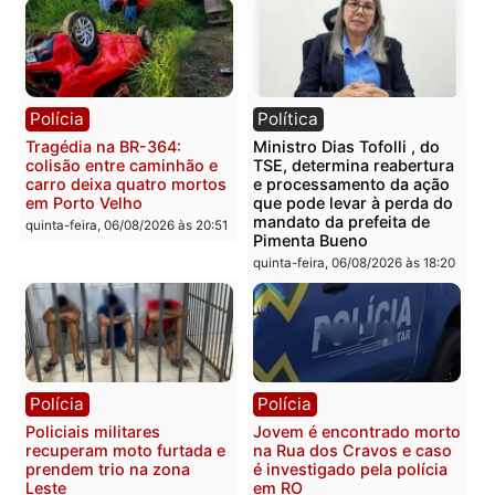
Polícia
Polícia
Homem é encontrado
Polícia Militar apreende
morto em residência no
explosivos e embarcaçã
bairro Colina Park em RO
durante patrulhamento
fluvial no Rio Madeira e
sexta-feira, 07/08/2026 às 09:30
Porto Velho
sexta-feira, 07/08/2026 às 09:2
Polícia
Política
Tragédia na BR-364:
Ministro Dias Tofolli , do
colisão entre caminhão e
TSE, determina reabertu
carro deixa quatro mortos
e processamento da açã