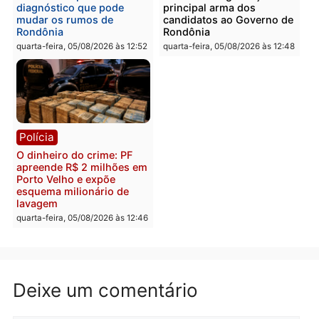
Polícia
Política
Homem é preso após
Jônatas França é aprova
furtar peça de picanha e
na convenção e
reagir a seguranças em
confirmado candidato a
supermercado
deputado federal pelo
Republicanos
quinta-feira, 06/08/2026 às 08:56
quarta-feira, 05/08/2026 às 15:
Brasil
Política
TCE reúne candidatos ao
Violência domina o deba
Governo e apresenta
eleitoral e segurança vir
diagnóstico que pode
principal arma dos
mudar os rumos de
candidatos ao Governo 
Rondônia
Rondônia