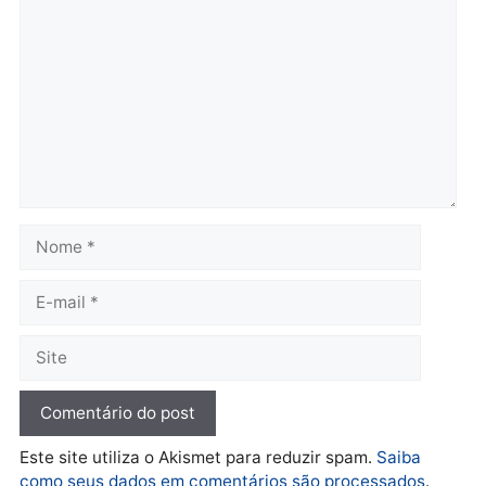
quarta-feira, 05/08/2026 às 12:52
quarta-feira, 05/08/2026 às 12:
Polícia
O dinheiro do crime: PF
apreende R$ 2 milhões em
Porto Velho e expõe
esquema milionário de
lavagem
quarta-feira, 05/08/2026 às 12:46
Deixe um comentário