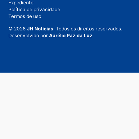
Envie suas sugestões de pautas e denúncias, ou en
em contato com nosso departamento comercial pa
anunciar.
Fale Conosco
Rua Elias Gorayeb, 3381
Bairro: Liberdade
Porto Velho - RO
CEP: 76.803-852
+55 (69) 99992-9180