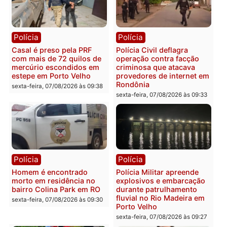
Polícia
Polícia
2 MILHÕES – Unnesa
Polícia Federal apreende
apresenta documentos
400 quilos de drogas e
que comprovam
prende motorista em RO
transparência e legalidade
sexta-feira, 07/08/2026 às 09:
na operação alvo da PF
sexta-feira, 07/08/2026 às 12:24
Polícia
Polícia
Casal é preso pela PRF
Polícia Civil deflagra
com mais de 72 quilos de
operação contra facção
mercúrio escondidos em
criminosa que atacava
estepe em Porto Velho
provedores de internet 
Rondônia
sexta-feira, 07/08/2026 às 09:38
sexta-feira, 07/08/2026 às 09:3