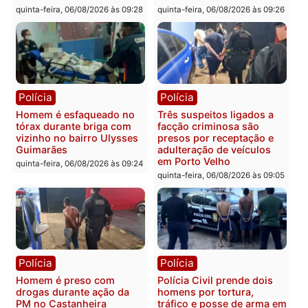
em Porto Velho
que pode levar à perda d
mandato da prefeita de
quinta-feira, 06/08/2026 às 20:51
Pimenta Bueno
quinta-feira, 06/08/2026 às 18:
Polícia
Polícia
Policiais militares
Jovem é encontrado mor
recuperam moto furtada e
na Rua dos Cravos e cas
prendem trio na zona
é investigado pela políci
Leste
em RO
quinta-feira, 06/08/2026 às 09:28
quinta-feira, 06/08/2026 às 09: