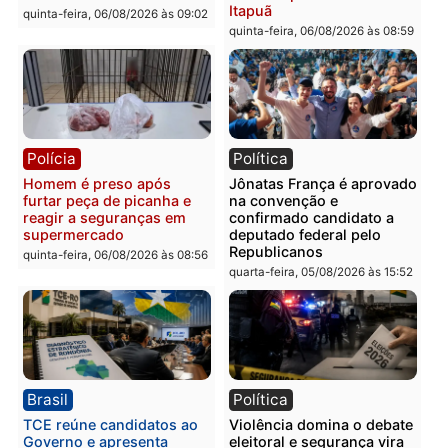
Polícia
Polícia
Homem é esfaqueado no
Três suspeitos ligados a
tórax durante briga com
facção criminosa são
vizinho no bairro Ulysses
presos por receptação e
Guimarães
adulteração de veículos
em Porto Velho
quinta-feira, 06/08/2026 às 09:24
quinta-feira, 06/08/2026 às 09:
Polícia
Polícia
Homem é preso com
Polícia Civil prende dois
drogas durante ação da
homens por tortura,
PM no Castanheira
tráfico e posse de arma 
Itapuã
quinta-feira, 06/08/2026 às 09:02
quinta-feira, 06/08/2026 às 08: