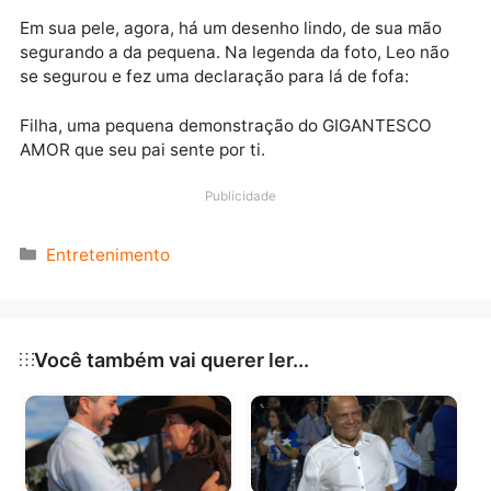
última sexta-feira, dia 21, o resultado da tatuagem q
fez para a herdeira.
Publicidade
Em sua pele, agora, há um desenho lindo, de sua mão
segurando a da pequena. Na legenda da foto, Leo nã
se segurou e fez uma declaração para lá de fofa:
Filha, uma pequena demonstração do GIGANTESCO
AMOR que seu pai sente por ti.
Publicidade
Categorias
Entretenimento