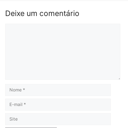
Médicos são investigado
por suspeita de receber
salário sem cumprir car
Política
horária em RO
Convenções chegam ao
quarta-feira, 05/08/2026 às 12:
fim e eleições de 2026
entram na reta decisiva em
Rondônia
quarta-feira, 05/08/2026 às 12:26
Polícia
Polícia
Operação Contemplados
Adolescentes são
cumpre mandados e
apreendidos após furto 
prende investigado por
farmácia na zona sul de
fraude na falsa oferta de
Porto Velho
financiamentos
quarta-feira, 05/08/2026 às 09:
quarta-feira, 05/08/2026 às 12:22