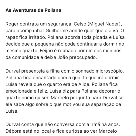
Mariana comenta com Inácia sobre a conversa do
marido e demonstra certo receio. Buba se apavora
quando Teca conta que conheceu Eliana. Ritinha con
a Morena que sentiu seu corpo tremer ao beijar
Damião. Buba se recusa a falar de seu passado com
Venâncio.
Padre Santo fica aliviado quando Dona Patroa infor
que Egídio acolheu a família de Tião Galinha, mas
Pastor Lívio pressente que algo não está certo. Joa
comenta com Tião Galinha que seu vestido sumiu do
varal e depois reapareceu. João Pedro pede suas
contas a José Inocêncio e diz que quer seguir seu
próprio caminho.
As Aventuras de Poliana
Roger contrata um segurança, Celso (Miguel Nader),