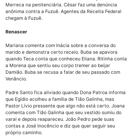
César e Preciosa são presos. Bebel e Heitor se
preocupam com a prisão de Preciosa. Começa o
julgamento de Pascoal. Rebeca avisa a Bebel que el
também será investigada. Pascoal se enfurece com 
depoimento de Luna. César se irrita ao descobrir que
Miguel colocou uma escuta em seu quarto e promet
vingança.
Francisco pede Soraya em casamento. A Juíza lê a
sentença de Pascoal. Mercedes e Bianca percebem 
troca de olhares entre Caíto e Vitor. Soraya visita
Merreca na penitenciária. César faz uma denúncia
anônima contra a Fuzuê. Agentes da Receita Federal
chegam à Fuzuê.
Renascer