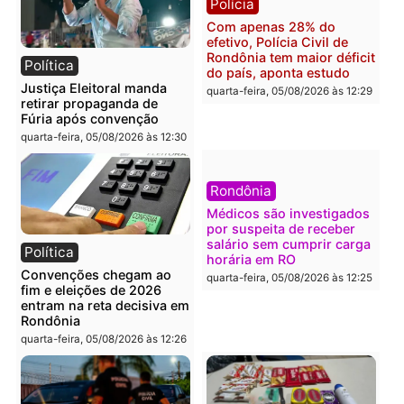
Governo e apresenta
eleitoral e segurança vir
diagnóstico que pode
principal arma dos
mudar os rumos de
candidatos ao Governo 
Rondônia
Rondônia
quarta-feira, 05/08/2026 às 12:52
quarta-feira, 05/08/2026 às 12:
Polícia
Brasil
O dinheiro do crime: PF
Confronto durante
apreende R$ 2 milhões em
operação termina com
Porto Velho e expõe
foragido baleado e gran
esquema milionário de
apreensão de drogas
lavagem
quarta-feira, 05/08/2026 às 12:
quarta-feira, 05/08/2026 às 12:46