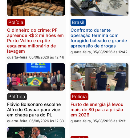
quinta-feira, 06/08/2026 às 08:
Polícia
Política
Homem é preso após
Jônatas França é aprova
furtar peça de picanha e
na convenção e
reagir a seguranças em
confirmado candidato a
supermercado
deputado federal pelo
Republicanos
quinta-feira, 06/08/2026 às 08:56
quarta-feira, 05/08/2026 às 15:
Brasil
Política
TCE reúne candidatos ao
Violência domina o deba