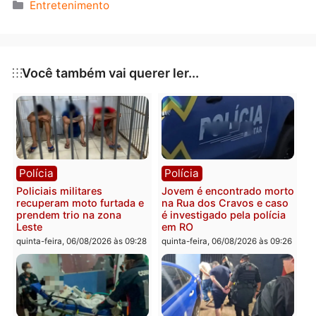
chamar. Em casa, Débora diz para Marcelo que sabe
que ele não foi ver a mãe, mas sim falar com Durval.
Guilherme consegue despistar Celso. Marcelo conta
para Débora que quer saber de onde surgiu o falso
boato de que havia sido traído por Luísa no passado.
homem decide dormir fora de casa e Débora fica
abalada.
Poliana canta a música “Jogo do Contente” em seu
quarto todo decorado. Luísa espia a sobrinha e fica
satisfeita com a alegria da menina. Raquel ajuda
Guilherme a se esconder e Durval acha estranho ao
ver a filha com o rapaz. João é chantageado a
conseguir dinheiro em troca do seu cachorro Feijão.
Publicidade