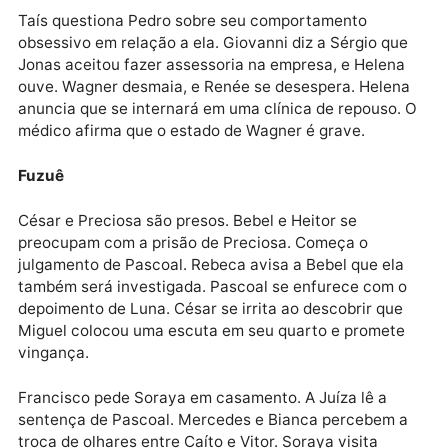
Elas por Elas
Lara e Mário decidem iniciar uma investigação sobre
morte de Átila. Natália confronta Helena sobre sua
relação com Bruno. Giovanni pede que Jonas retorne
empresa. Renée confessa a Tony que teve uma reca
por Wagner. Jonas revela a Giovanni que Ísis decidiu
mudar para a Austrália.
Taís questiona Pedro sobre seu comportamento
obsessivo em relação a ela. Giovanni diz a Sérgio qu
Jonas aceitou fazer assessoria na empresa, e Helen
ouve. Wagner desmaia, e Renée se desespera. Helen
anuncia que se internará em uma clínica de repouso.
médico afirma que o estado de Wagner é grave.
Fuzuê