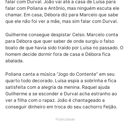
para acompanhar Guilherme aonde quer que ele vá. 
rapaz fica irritado. Poliana acorda toda picada e Luí
decide que a pequena não pode continuar a dormir n
mesmo quarto. Feijão é roubado por um dos meninos
da comunidade e deixa João preocupado.
Durval presenteia a filha com o sonhado microscópio
Poliana fica encantado com o quarto que irá dormir.
Luísa revela que o quarto era de Alice. Poliana fica
emocionada e feliz. Luísa diz para Poliana decorar o
quarto como quiser. Marcelo pergunta para Durval s
ele sabe algo sobre o que motivou sua separação de
Luísa.
Durval conta que não conversa com a irmã há anos.
Débora está no local e fica curiosa ao ver Marcelo
falar com Durval. João vai até a casa de Luísa para
falar com Poliana e Antônio, mas ninguém escuta ele