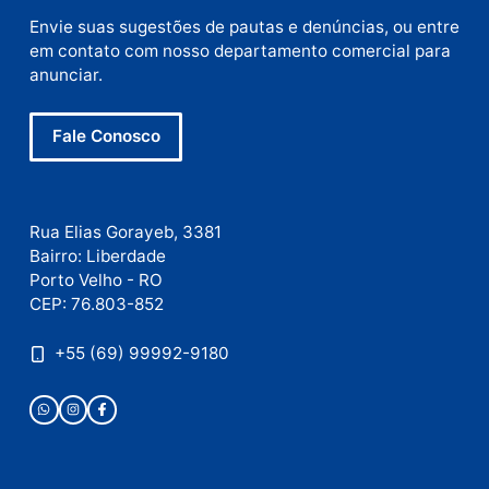
Nome
E-
mail
Site
Este site utiliza o Akismet para reduzir spam.
Saiba
como seus dados em comentários são processados
.