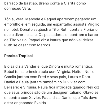
Isaura manda Dalua embora. Tônia revela a Manoe­la
que foi Zé Pedro, e não Garnizé, quem lhe deu os
presentes. Vitor e Tônia se beijam. Donato vai para o
barraco de Bastião. Breno conta a Clarita como
conheceu Vera.
Tônia, Vera, Ma­noela e Raquel aparecem pegando u
embrulho e, em seguida, um espantalho assusta Virgi
no hotel. Donato seqüestra Tito. Ruth conta a Floria
que o divórcio saiu. Os pescadores encontram o bar
de Tito vazio. Raquel diz a Isaura que não vai deixar
Ruth se casar com Marcos.
Paraiso Tropical
Eloísa diz a Vanderlei que Dinorá é muito romântica.
Bebel tem a primeira aula com Virgínia. Heitor, Neli e