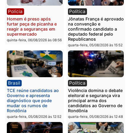
Polícia
Polícia
Homem é esfaqueado no
Três suspeitos ligados a
tórax durante briga com
facção criminosa são
vizinho no bairro Ulysses
presos por receptação e
Guimarães
adulteração de veículos
em Porto Velho
quinta-feira, 06/08/2026 às 09:24
quinta-feira, 06/08/2026 às 09:
Polícia
Polícia
Homem é preso com
Polícia Civil prende dois
drogas durante ação da
homens por tortura,
PM no Castanheira
tráfico e posse de arma 
Itapuã
quinta-feira, 06/08/2026 às 09:02