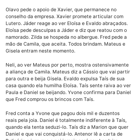
Camila jantam com Fred e seus pais, Lauro e Dora.
Daniel e Paula jantam também no Duvivier com
Belisário e Virgínia. Paula fica intrigada quando Neli 
que seus brincos são de um designer italiano. Olavo 
encontra com Xavier. Paula diz a Daniel que Taís de
estar enganando Evaldo.
Olavo pede o apoio de Xavier, que permanece no
conselho da empresa. Xavier promete articular com
Lutero. Jáder reage ao ver Eloísa e Evaldo abraçados
Eloísa pede desculpas a Jáder e diz que reatou com 
namorado. Zilda se hospeda no albergue. Fred pede 
mão de Camila, que aceita. Todos brindam. Mateus e
Gisela entram neste momento.
Neli, ao ver Mateus por perto, mostra ostensivamen
a aliança de Camila. Mateus diz a Cássio que vai part
para outra e beija Gisela. Evaldo expulsa Taís de sua