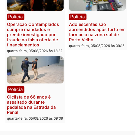
Política
Polícia
Flávio Bolsonaro escolhe
Furto de energia já levou
Alfredo Gaspar para vice
mais de 80 para a prisão
em chapa pura do PL
em 2026
quarta-feira, 05/08/2026 às 12:33
quarta-feira, 05/08/2026 às 12:
Polícia
Com apenas 28% do
efetivo, Polícia Civil de
Rondônia tem maior défic
Política
do país, aponta estudo
Justiça Eleitoral manda
quarta-feira, 05/08/2026 às 12:
retirar propaganda de
Fúria após convenção
quarta-feira, 05/08/2026 às 12:30
Rondônia