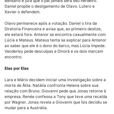
casa quando ela humilha Eloísa. Taís sente raiva ao 
Paula e Daniel se beijando. Yvone confirma para Dan
que Fred comprou os brincos com Taís.
Fred conta a Yvone que pagou dois mil e duzentos
reais pela joia. Daniel é totalmente indiferente à Taís
quando ela tenta seduzi-lo. Taís diz a Marion que qu
Daniel e que vai conquistá-lo. Antenor lê a carta de
Belisário e jura que o pai jamais será seu herdeiro.
Daniel propõe o desligamento de Olavo. Lutero e
Xavier o defendem.
Olavo permanece após a votação. Daniel o tira da
Diretoria Financeira e avisa que, ao primeiro deslize,
ele estará fora. Antenor se encontra casualmente c
Lúcia e Mateus. Mateus tenta se explicar para Anten
ao saber que ele é o dono do barco, mas Lúcia imped
Vanderley pede desculpas a Dinorá e os dois marca
encontro.