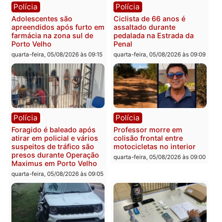
Rondônia
Médicos são investigados
por suspeita de receber
salário sem cumprir carga
Polícia
horária em RO
Operação Contemplados
quarta-feira, 05/08/2026 às 12:25
cumpre mandados e
prende investigado por
fraude na falsa oferta de
financiamentos
quarta-feira, 05/08/2026 às 12:
Polícia
Polícia
Adolescentes são
Ciclista de 66 anos é
apreendidos após furto em
assaltado durante
farmácia na zona sul de
pedalada na Estrada da
Porto Velho
Penal