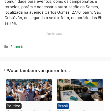
desenvolvimento das atividades de basquete nas
quadras. Os trabalhos da atual gestão buscam
melhorar a qualidade de vida e promover a inclusão
social através do esporte.
As quadras esportivas podem ser utilizadas pela
comunidade para eventos, como os campeonatos e
torneios, porém é necessária autorização da Semes,
localizada na avenida Carlos Gomes, 2776, bairro Sã
Cristóvão, de segunda a sexta-feira, no horário das 
às 14h.
Publicidade
Categorias
Esporte