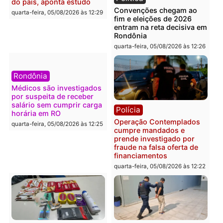
Polícia
Política
Furto de energia já levou
Justiça Eleitoral manda
mais de 80 para a prisão
retirar propaganda de
em 2026
Fúria após convenção
quarta-feira, 05/08/2026 às 12:31
quarta-feira, 05/08/2026 às 12:
Polícia
Com apenas 28% do
efetivo, Polícia Civil de
Rondônia tem maior déficit
Política
do país, aponta estudo
Convenções chegam ao
quarta-feira, 05/08/2026 às 12:29
fim e eleições de 2026
entram na reta decisiva 
Rondônia
quarta-feira, 05/08/2026 às 12: