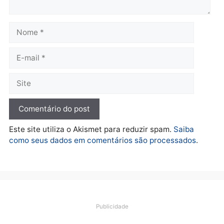
Política
De olho no fundo eleitoral?
Jair Montes lança o
próprio filho para
deputado federal e
movimentação desperta
suspeitas
terça-feira, 04/08/2026 às 09:19
Deixe um comentário
Comentário