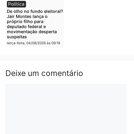
Irmãos de 7 e 14 anos
Dupla é presa por tráfico
morrem atropelados por
de drogas em Porto Velh
utilitário na BR-470
quarta-feira, 05/08/2026 às 08
quarta-feira, 05/08/2026 às 08:58
Polícia
Polícia
Homem é preso em
Jovem é preso por tráfic
flagrante por tráfico de
de drogas e porte ilegal 
drogas no bairro Aponiã
arma na zona leste de
em Porto Velho
Porto Velho
terça-feira, 04/08/2026 às 09:24
terça-feira, 04/08/2026 às 09:1