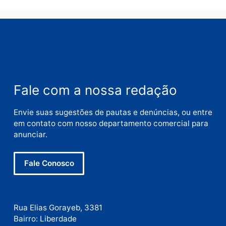
Nome
E-
mail
Site
Este site utiliza o Akismet para reduzir spam.
Saiba
como seus dados em comentários são processados
.