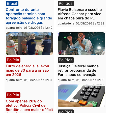
Violência domina o debate
O dinheiro do crime: PF
eleitoral e segurança vira
apreende R$ 2 milhões 
principal arma dos
Porto Velho e expõe
candidatos ao Governo de
esquema milionário de
Rondônia
lavagem
quarta-feira, 05/08/2026 às 12:48
quarta-feira, 05/08/2026 às 12:
Brasil
Política
Confronto durante
Flávio Bolsonaro escolhe
operação termina com
Alfredo Gaspar para vice
foragido baleado e grande
em chapa pura do PL
apreensão de drogas
quarta-feira, 05/08/2026 às 12:
quarta-feira, 05/08/2026 às 12:42