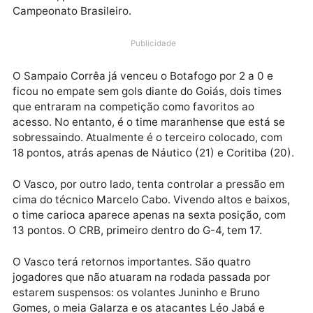
time que tem se destacado contra rivais considerad
favoritos na briga pelo acesso. O confronto será
realizado nesta sexta-feira, às 19h, no estádio de Sã
Januário, pela décima rodada da Série B do
Campeonato Brasileiro.
Publicidade
O Sampaio Corrêa já venceu o Botafogo por 2 a 0 e
ficou no empate sem gols diante do Goiás, dois times
que entraram na competição como favoritos ao
acesso. No entanto, é o time maranhense que está s
sobressaindo. Atualmente é o terceiro colocado, co
18 pontos, atrás apenas de Náutico (21) e Coritiba (2
O Vasco, por outro lado, tenta controlar a pressão e
cima do técnico Marcelo Cabo. Vivendo altos e baixo
o time carioca aparece apenas na sexta posição, co