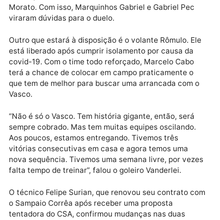
13 pontos. O CRB, primeiro dentro do G-4, tem 17.
O Vasco terá retornos importantes. São quatro
jogadores que não atuaram na rodada passada por
estarem suspensos: os volantes Juninho e Bruno
Gomes, o meia Galarza e os atacantes Léo Jabá e
Morato. Com isso, Marquinhos Gabriel e Gabriel Pec
viraram dúvidas para o duelo.
Outro que estará à disposição é o volante Rômulo. El
está liberado após cumprir isolamento por causa da
covid-19. Com o time todo reforçado, Marcelo Cabo
terá a chance de colocar em campo praticamente o
que tem de melhor para buscar uma arrancada com 
Vasco.
“Não é só o Vasco. Tem história gigante, então, será
sempre cobrado. Mas tem muitas equipes oscilando.