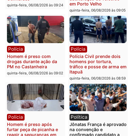
Polícia
Polícia
Policiais militares
Jovem é encontrado mor
recuperam moto furtada e
na Rua dos Cravos e cas
prendem trio na zona
é investigado pela políci
Leste
em RO
quinta-feira, 06/08/2026 às 09:28
quinta-feira, 06/08/2026 às 09:
Polícia
Polícia
Homem é esfaqueado no
Três suspeitos ligados a
tórax durante briga com
facção criminosa são
vizinho no bairro Ulysses
presos por receptação e
Guimarães
adulteração de veículos