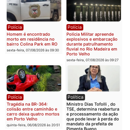
transparência e legalidade
sexta-feira, 07/08/2026 às 09:
na operação alvo da PF
sexta-feira, 07/08/2026 às 12:24
Polícia
Polícia
Casal é preso pela PRF
Polícia Civil deflagra
com mais de 72 quilos de
operação contra facção
mercúrio escondidos em
criminosa que atacava
estepe em Porto Velho
provedores de internet 
Rondônia
sexta-feira, 07/08/2026 às 09:38
sexta-feira, 07/08/2026 às 09:3