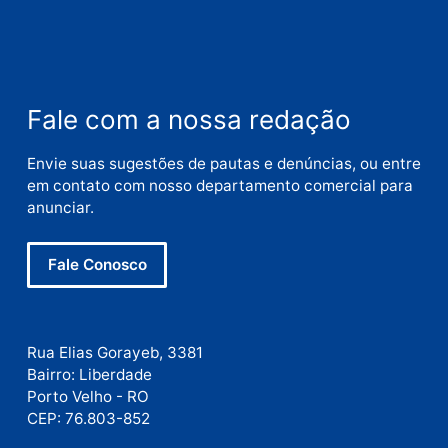
Nome
E-
mail
Site
Este site utiliza o Akismet para reduzir spam.
Saiba
como seus dados em comentários são processados
.