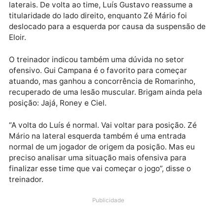
Aos poucos, estamos entregando. Tivemos três
vitórias consecutivas em casa e agora temos uma
nova sequência. Tivemos uma semana livre, por vez
falta tempo de treinar”, falou o goleiro Vanderlei.
O técnico Felipe Surian, que renovou seu contrato c
o Sampaio Corrêa após receber uma proposta
tentadora do CSA, confirmou mudanças nas duas
laterais. De volta ao time, Luís Gustavo reassume a
titularidade do lado direito, enquanto Zé Mário foi
deslocado para a esquerda por causa da suspensão 
Eloir.
O treinador indicou também uma dúvida no setor
ofensivo. Gui Campana é o favorito para começar
atuando, mas ganhou a concorrência de Romarinho,
recuperado de uma lesão muscular. Brigam ainda pel
posição: Jajá, Roney e Ciel.