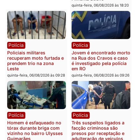
Polícia
Polícia
Homem é encontrado
Polícia Militar apreende
morto em residência no
explosivos e embarcaçã
bairro Colina Park em RO
durante patrulhamento
fluvial no Rio Madeira e
sexta-feira, 07/08/2026 às 09:30
Porto Velho
sexta-feira, 07/08/2026 às 09:2
Polícia
Política
Tragédia na BR-364:
Ministro Dias Tofolli , do
colisão entre caminhão e
TSE, determina reabertu
carro deixa quatro mortos
e processamento da açã
em Porto Velho
que pode levar à perda d
mandato da prefeita de
quinta-feira, 06/08/2026 às 20:51
Pimenta Bueno
quinta-feira, 06/08/2026 às 18: