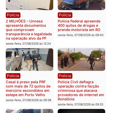
Política
Política
Marcos Rogério apresenta
Eleições 2026: Pastor
Plano de Governo com
Evanildo pode ser o
228 projetos, metas
primeiro pastor de
públicas e
Rondônia na Câmara
acompanhamento de
Federal
resultados
sexta-feira, 07/08/2026 às 18:3
sexta-feira, 07/08/2026 às 18:49
Polícia
Polícia
2 MILHÕES – Unnesa
Polícia Federal apreende
apresenta documentos
400 quilos de drogas e
que comprovam
prende motorista em RO