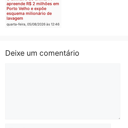
Homem é preso após
Jônatas França é aprova
furtar peça de picanha e
na convenção e
reagir a seguranças em
confirmado candidato a
supermercado
deputado federal pelo
Republicanos
quinta-feira, 06/08/2026 às 08:56
quarta-feira, 05/08/2026 às 15:
Brasil
Política
TCE reúne candidatos ao
Violência domina o deba
Governo e apresenta
eleitoral e segurança vir
diagnóstico que pode
principal arma dos
mudar os rumos de
candidatos ao Governo 
Rondônia
Rondônia
quarta-feira, 05/08/2026 às 12:52
quarta-feira, 05/08/2026 às 12: