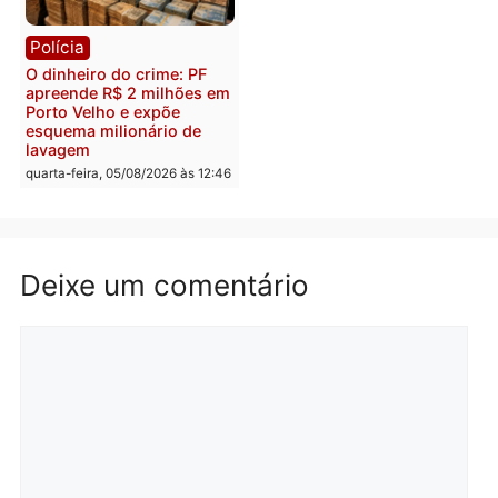
quinta-feira, 06/08/2026 às 08:
Polícia
Política
Homem é preso após
Jônatas França é aprova
furtar peça de picanha e
na convenção e
reagir a seguranças em
confirmado candidato a
supermercado
deputado federal pelo
Republicanos
quinta-feira, 06/08/2026 às 08:56
quarta-feira, 05/08/2026 às 15:
Brasil
Política