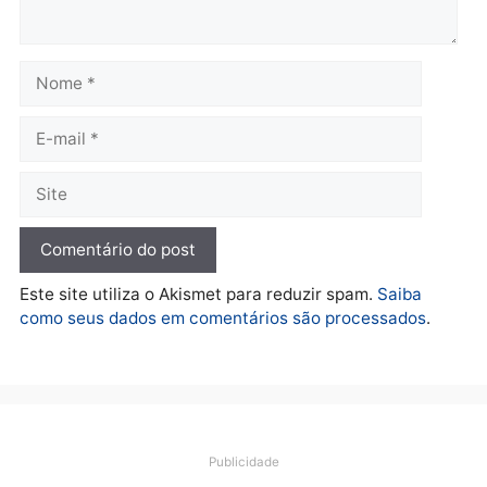
TCE reúne candidatos ao
Violência domina o deba
Governo e apresenta
eleitoral e segurança vir
diagnóstico que pode
principal arma dos
mudar os rumos de
candidatos ao Governo 
Rondônia
Rondônia
quarta-feira, 05/08/2026 às 12:52
quarta-feira, 05/08/2026 às 12:
Polícia
O dinheiro do crime: PF
apreende R$ 2 milhões em
Porto Velho e expõe
esquema milionário de
lavagem
quarta-feira, 05/08/2026 às 12:46