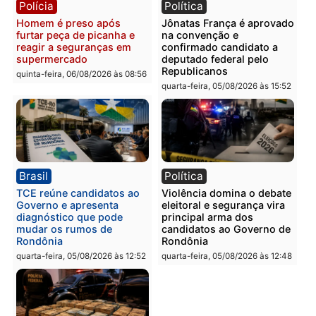
Polícia
Polícia
Homem é esfaqueado no
Três suspeitos ligados a
tórax durante briga com
facção criminosa são
vizinho no bairro Ulysses
presos por receptação e
Guimarães
adulteração de veículos
em Porto Velho
quinta-feira, 06/08/2026 às 09:24
quinta-feira, 06/08/2026 às 09:
Polícia
Polícia
Homem é preso com
Polícia Civil prende dois
drogas durante ação da
homens por tortura,
PM no Castanheira
tráfico e posse de arma 
Itapuã
quinta-feira, 06/08/2026 às 09:02