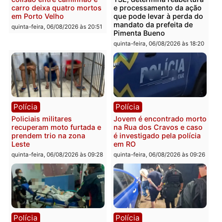
Rondônia
sexta-feira, 07/08/2026 às 09:38
sexta-feira, 07/08/2026 às 09:3
Polícia
Polícia
Homem é encontrado
Polícia Militar apreende
morto em residência no
explosivos e embarcaçã
bairro Colina Park em RO
durante patrulhamento
fluvial no Rio Madeira e
sexta-feira, 07/08/2026 às 09:30
Porto Velho
sexta-feira, 07/08/2026 às 09:2