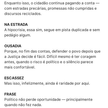
CAMALEÃO
Quando a revolta cresce, se escondem. E quando a
solução aparece — ainda que provisória — correm
para a frente das câmeras, disputando quem posa
melhor como “defensor do povo”.
CARRO
É a política do retrovisor: só aparece depois que o
carro já passou.
MUNDO REAL
Enquanto isso, o cidadão continua pagando a conta
com estradas precárias, promessas não cumpridas e
discursos reciclados.
NA ESTRADA
A hipocrisia, essa sim, segue em pista duplicada e s