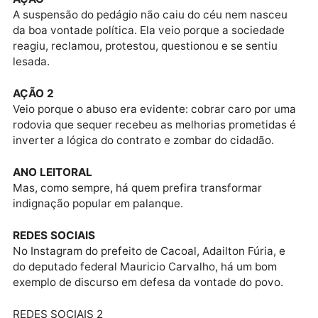
Coincidentemente, ninguém aparece nas fotos antig
nos registros das audiências vazias, nem nas notas
públicas que nunca foram publicadas.
FATO
A verdade é simples: não agiram quando era preciso
agir.
AÇÃO
A suspensão do pedágio não caiu do céu nem nasce
da boa vontade política. Ela veio porque a sociedade
reagiu, reclamou, protestou, questionou e se sentiu
lesada.
AÇÃO 2
Veio porque o abuso era evidente: cobrar caro por u
rodovia que sequer recebeu as melhorias prometidas
inverter a lógica do contrato e zombar do cidadão.