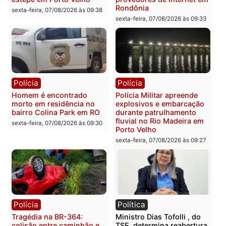
Polícia
Polícia
2 MILHÕES – Unnesa
Polícia Federal apreende
apresenta documentos
400 quilos de drogas e
que comprovam
prende motorista em RO
transparência e legalidade
sexta-feira, 07/08/2026 às 09:
na operação alvo da PF
sexta-feira, 07/08/2026 às 12:24
Polícia
Polícia
Casal é preso pela PRF
Polícia Civil deflagra
com mais de 72 quilos de
operação contra facção
mercúrio escondidos em
criminosa que atacava
estepe em Porto Velho
provedores de internet 