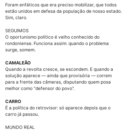
ANO LEITORAL
Mas, como sempre, há quem prefira transformar
indignação popular em palanque.
REDES SOCIAIS
No Instagram do prefeito de Cacoal, Adailton Fúria, e
do deputado federal Mauricio Carvalho, há um bom
exemplo de discurso em defesa da vontade do povo.
REDES SOCIAIS 2
Foram enfáticos que era preciso mobilizar, que todos
estão unidos em defesa da população de nosso esta
Sim, claro.
SEGUIMOS
O oportunismo político é velho conhecido do
rondoniense. Funciona assim: quando o problema
surge, somem.