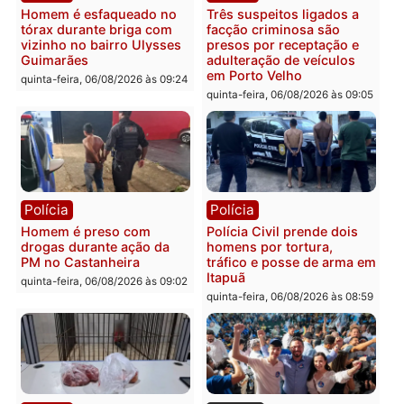
Polícia
Política
Tragédia na BR-364:
Ministro Dias Tofolli , do
colisão entre caminhão e
TSE, determina reabertu
carro deixa quatro mortos
e processamento da açã
em Porto Velho
que pode levar à perda d
mandato da prefeita de
quinta-feira, 06/08/2026 às 20:51
Pimenta Bueno
quinta-feira, 06/08/2026 às 18:
Polícia
Polícia
Policiais militares
Jovem é encontrado mor
recuperam moto furtada e
na Rua dos Cravos e cas
prendem trio na zona
é investigado pela políci
Leste
em RO
quinta-feira, 06/08/2026 às 09:28
quinta-feira, 06/08/2026 às 09: