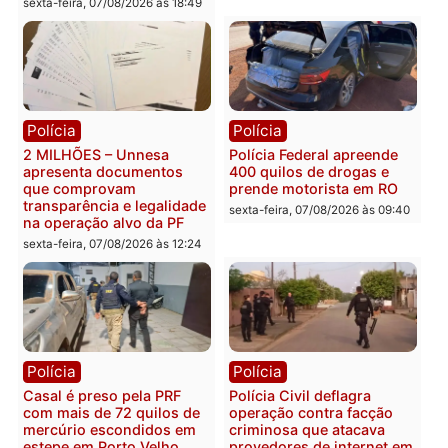
Você também vai querer ler...
Política
Política
Marcos Rogério apresenta
Eleições 2026: Pastor
Plano de Governo com
Evanildo pode ser o
228 projetos, metas
primeiro pastor de
públicas e
Rondônia na Câmara
acompanhamento de
Federal
resultados
sexta-feira, 07/08/2026 às 18:3
sexta-feira, 07/08/2026 às 18:49