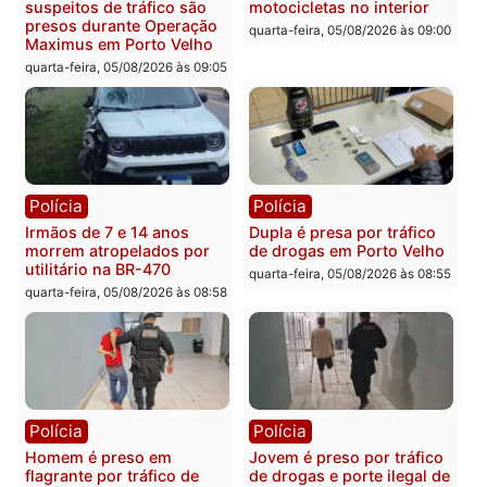
Polícia
Polícia
Adolescentes são
Ciclista de 66 anos é
apreendidos após furto em
assaltado durante
farmácia na zona sul de
pedalada na Estrada da
Porto Velho
Penal
quarta-feira, 05/08/2026 às 09:15
quarta-feira, 05/08/2026 às 09
Polícia
Polícia
Foragido é baleado após
Professor morre em
atirar em policial e vários
colisão frontal entre
suspeitos de tráfico são
motocicletas no interior
presos durante Operação
quarta-feira, 05/08/2026 às 09
Maximus em Porto Velho
quarta-feira, 05/08/2026 às 09:05