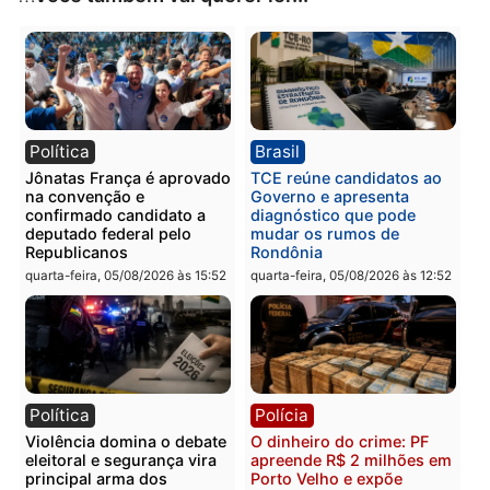
Categorias
Polícia
Você também vai querer ler...
Política
Brasil
Jônatas França é aprovado
TCE reúne candidatos a
na convenção e
Governo e apresenta
confirmado candidato a
diagnóstico que pode
deputado federal pelo
mudar os rumos de
Republicanos
Rondônia
quarta-feira, 05/08/2026 às 15:52
quarta-feira, 05/08/2026 às 12: