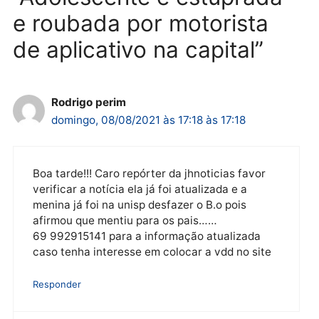
terça-feira, 04/08/2026 às 09:24
terça-feira, 04/08/2026 às 09:1
Política
De olho no fundo eleitoral?
Jair Montes lança o
próprio filho para
deputado federal e
movimentação desperta
suspeitas
terça-feira, 04/08/2026 às 09:19
2 comentários em
“Adolescente é estuprada