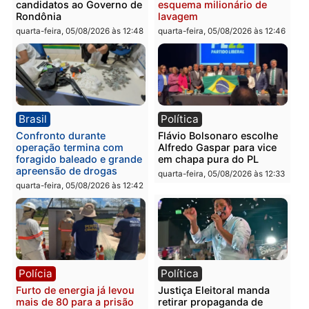
Política
Polícia
Violência domina o debate
O dinheiro do crime: PF
eleitoral e segurança vira
apreende R$ 2 milhões 
principal arma dos
Porto Velho e expõe
candidatos ao Governo de
esquema milionário de
Rondônia
lavagem
quarta-feira, 05/08/2026 às 12:48
quarta-feira, 05/08/2026 às 12:
Brasil
Política
Confronto durante
Flávio Bolsonaro escolhe
operação termina com
Alfredo Gaspar para vice