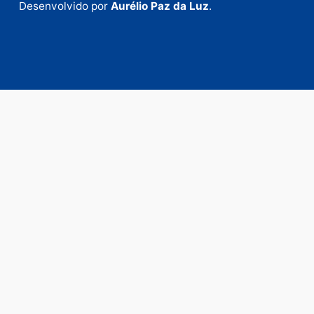
Envie suas sugestões de pautas e denúncias, ou en
em contato com nosso departamento comercial pa
anunciar.
Fale Conosco
Rua Elias Gorayeb, 3381
Bairro: Liberdade
Porto Velho - RO
CEP: 76.803-852
+55 (69) 99992-9180