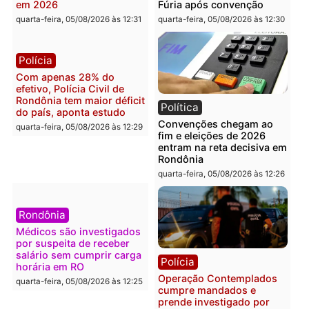
foragido baleado e grande
em chapa pura do PL
apreensão de drogas
quarta-feira, 05/08/2026 às 12:
quarta-feira, 05/08/2026 às 12:42
Polícia
Política
Furto de energia já levou
Justiça Eleitoral manda
mais de 80 para a prisão
retirar propaganda de
em 2026
Fúria após convenção
quarta-feira, 05/08/2026 às 12:31
quarta-feira, 05/08/2026 às 12:
Polícia
Com apenas 28% do
efetivo, Polícia Civil de
Rondônia tem maior déficit
Política
do país, aponta estudo