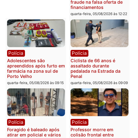
Convenções chegam ao
quarta-feira, 05/08/2026 às 12:29
fim e eleições de 2026
entram na reta decisiva 
Rondônia
quarta-feira, 05/08/2026 às 12:
Rondônia
Médicos são investigados
por suspeita de receber
salário sem cumprir carga
Polícia
horária em RO
Operação Contemplados
quarta-feira, 05/08/2026 às 12:25
cumpre mandados e
prende investigado por
fraude na falsa oferta de
financiamentos
quarta-feira, 05/08/2026 às 12: