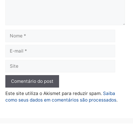
Sthanley Magalhães
domingo, 08/08/2021 às 20:47 às 20:47
Já saiu a matéria atualizada, obrigador por
avisar
Responder
Deixe um comentário
Comentário