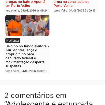
Polícia
Polícia
Irmãos de 7 e 14 anos
Dupla é presa por tráfico
morrem atropelados por
de drogas em Porto Velh
utilitário na BR-470
quarta-feira, 05/08/2026 às 08
quarta-feira, 05/08/2026 às 08:58
Polícia
Polícia
Homem é preso em
Jovem é preso por tráfic
flagrante por tráfico de
de drogas e porte ilegal 
drogas no bairro Aponiã
arma na zona leste de
em Porto Velho
Porto Velho