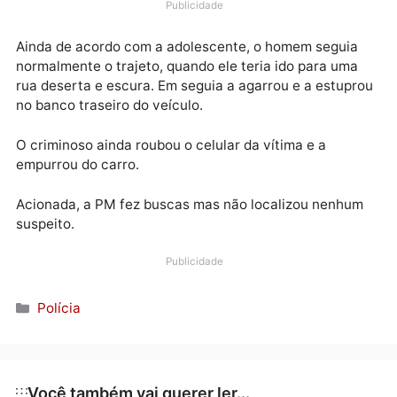
uma casa noturna no bairro Lagoinha, decidiu ir
embora e pediu para uma amiga chamar um motorist
por aplicativo.
Publicidade
Ainda de acordo com a adolescente, o homem segui
normalmente o trajeto, quando ele teria ido para um
rua deserta e escura. Em seguia a agarrou e a estup
no banco traseiro do veículo.
O criminoso ainda roubou o celular da vítima e a
empurrou do carro.
Acionada, a PM fez buscas mas não localizou nenhu
suspeito.
Publicidade