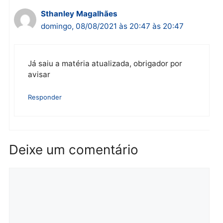
e roubada por motorista
de aplicativo na capital”
Rodrigo perim
domingo, 08/08/2021 às 17:18 às 17:18
Boa tarde!!! Caro repórter da jhnoticias favor
verificar a notícia ela já foi atualizada e a
menina já foi na unisp desfazer o B.o pois
afirmou que mentiu para os pais……
69 992915141 para a informação atualizada
caso tenha interesse em colocar a vdd no site
Responder