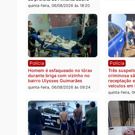
Política
Políc
Ministro Dias Tofolli , do TSE,
Polici
determina reabertura e
moto f
processamento da ação que
zona 
pode levar à perda do mandato
quinta
da prefeita de Pimenta Bueno
quinta-feira, 06/08/2026 às 18:20