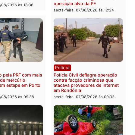
ica
Polícia
es 2026: Pastor Evanildo
2 MILHÕES – Unnesa apre
er o primeiro pastor de
documentos que compro
nia na Câmara Federal
transparência e legalidad
operação alvo da PF
feira, 07/08/2026 às 18:36
sexta-feira, 07/08/2026 às 1