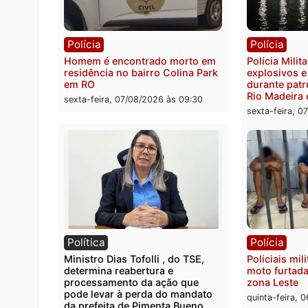
Polícia
Políc
Polícia Federal apreende 400
Casal
quilos de drogas e prende
de 72 
motorista em RO
escon
Velho
sexta-feira, 07/08/2026 às 09:40
sexta-
Polícia
Políc
Homem é encontrado morto em
Políci
residência no bairro Colina Park
explo
em RO
durant
Rio M
sexta-feira, 07/08/2026 às 09:30
sexta-