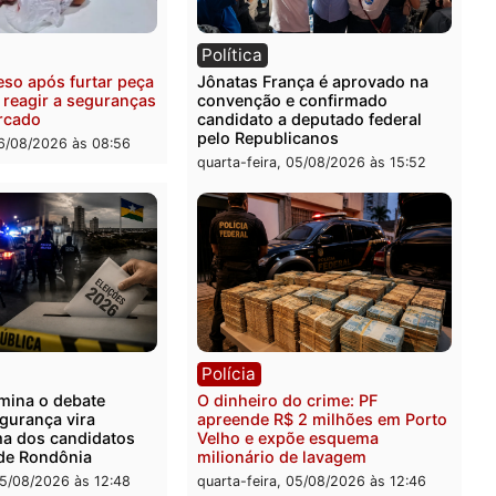
ia
Polícia
uspeitos ligados a facção
Homem é preso com drog
nosa são presos por
durante ação da PM no
ação e adulteração de
Castanheira
los em Porto Velho
quinta-feira, 06/08/2026 às 
-feira, 06/08/2026 às 09:05
ia
Política
 é preso após furtar peça
Jônatas França é aprovad