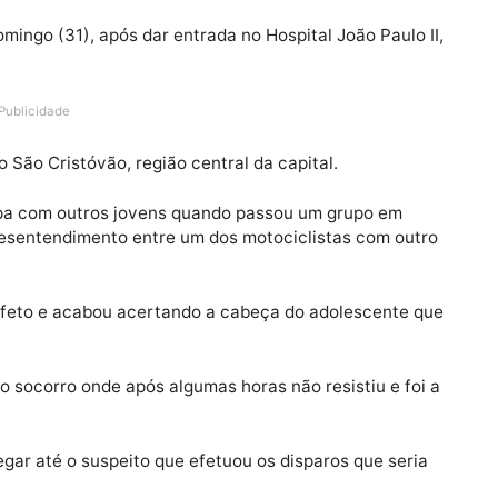
este domingo (31), após dar entrada no Hospital João Pau
Publicidade
bairro São Cristóvão, região central da capital.
ava pipa com outros jovens quando passou um grupo e
e um desentendimento entre um dos motociclistas com 
 no desafeto e acabou acertando a cabeça do adolescen