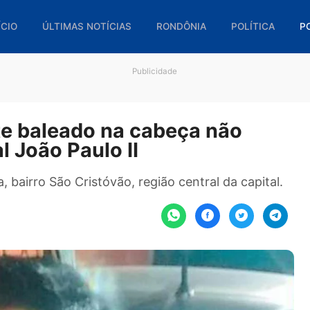
🏠 INÍCIO
ÚLTIMAS NOTÍCIAS
RONDÔNIA
POL
Publicidade
nte baleado na cabeça não
ital João Paulo II
iuva, bairro São Cristóvão, região central da ca