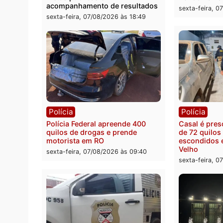
Política
Polít
Marcos Rogério apresenta Plano
Eleiçõ
de Governo com 228 projetos,
pode s
metas públicas e
Rondô
acompanhamento de resultados
sexta-
sexta-feira, 07/08/2026 às 18:49