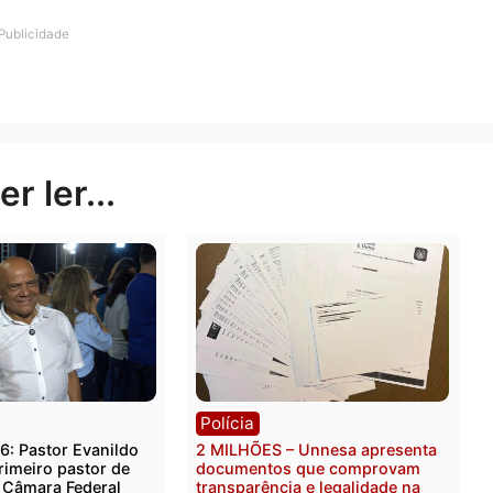
 pronto socorro onde após algumas horas não resistiu e
para chegar até o suspeito que efetuou os disparos que s
Publicidade
rer ler...