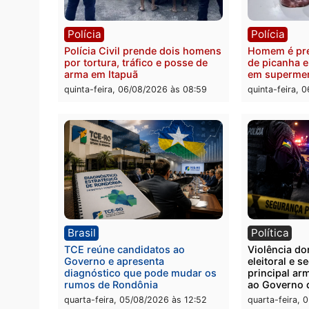
Polícia
Políc
Homem é esfaqueado no tórax
Três s
durante briga com vizinho no
crimi
bairro Ulysses Guimarães
recept
veícu
quinta-feira, 06/08/2026 às 09:24
quinta
Polícia
Políc
Polícia Civil prende dois homens
Homem