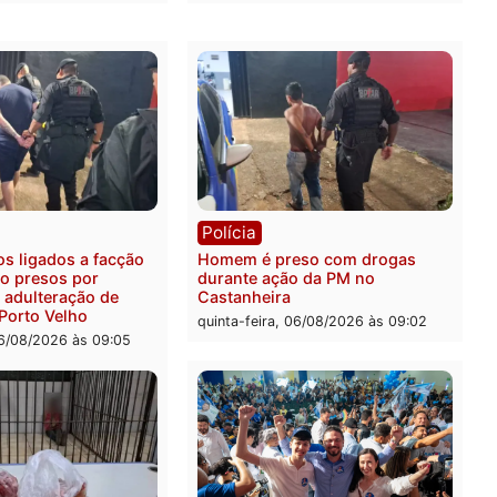
ia
Polícia
ais militares recuperam
Jovem é encontrado mort
urtada e prendem trio na
Rua dos Cravos e caso é
Leste
investigado pela polícia 
-feira, 06/08/2026 às 09:28
quinta-feira, 06/08/2026 às 