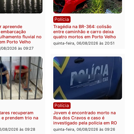
ia
Polícia
 é preso pela PRF com mais
Polícia Civil deflagra ope
quilos de mercúrio
contra facção criminosa 
didos em estepe em Porto
atacava provedores de int
em Rondônia
feira, 07/08/2026 às 09:38
sexta-feira, 07/08/2026 às 0
ia
Polícia
a Militar apreende
Tragédia na BR-364: colis
sivos e embarcação
entre caminhão e carro de
e patrulhamento fluvial no
quatro mortos em Porto V
adeira em Porto Velho
quinta-feira, 06/08/2026 às 2
feira, 07/08/2026 às 09:27