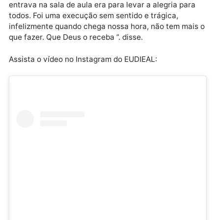
Além da instituição, o professor Célio Leandro, que f
colega professor do mesmo cursinho em que Eduard
era docente, deixa os pesares pela morte do
amigo: “Um cara super humilde, não tinha igual, qua
entrava na sala de aula era para levar a alegria para
todos. Foi uma execução sem sentido e trágica,
infelizmente quando chega nossa hora, não tem mais
que fazer. Que Deus o receba ”. disse.
Assista o vídeo no Instagram do EUDIEAL: