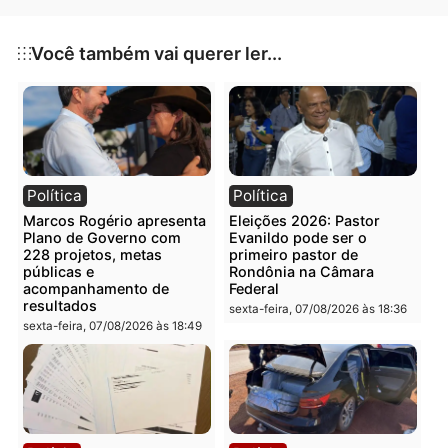
Uma publicação compartilhada por Eu Ideal (@euideal)
Publicidade
Categorias
Polícia
Você também vai querer ler...