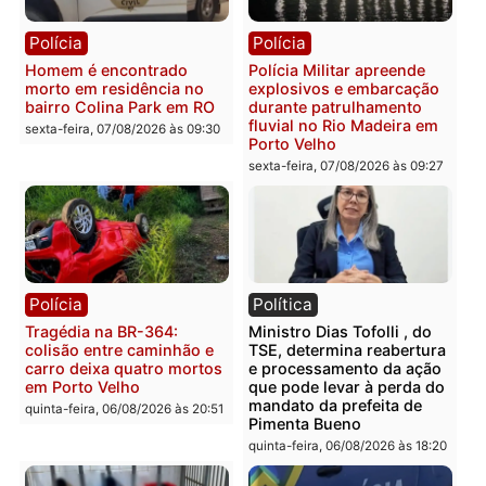
na operação alvo da PF
sexta-feira, 07/08/2026 às 12:24
Polícia
Polícia
Casal é preso pela PRF
Polícia Civil deflagra
com mais de 72 quilos de
operação contra facção
mercúrio escondidos em
criminosa que atacava
estepe em Porto Velho
provedores de internet 
Rondônia
sexta-feira, 07/08/2026 às 09:38
sexta-feira, 07/08/2026 às 09:3
Polícia
Polícia