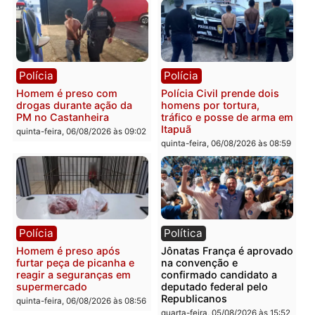
Polícia
Polícia
Policiais militares
Jovem é encontrado mor
recuperam moto furtada e
na Rua dos Cravos e cas
prendem trio na zona
é investigado pela políci
Leste
em RO
quinta-feira, 06/08/2026 às 09:28
quinta-feira, 06/08/2026 às 09:
Polícia
Polícia
Homem é esfaqueado no
Três suspeitos ligados a
tórax durante briga com
facção criminosa são
vizinho no bairro Ulysses
presos por receptação e
Guimarães
adulteração de veículos