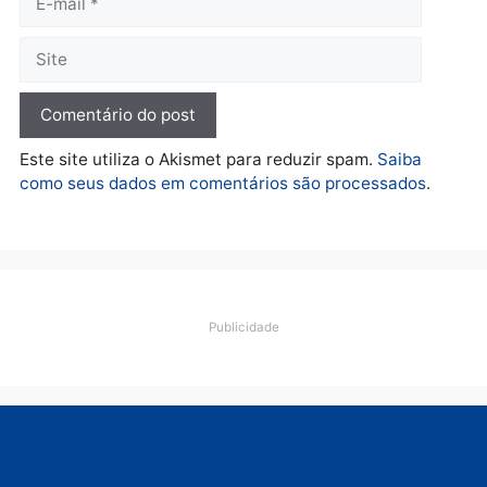
Polícia
O dinheiro do crime: PF
apreende R$ 2 milhões em
Porto Velho e expõe
esquema milionário de
lavagem
quarta-feira, 05/08/2026 às 12:46
Deixe um comentário
Comentário