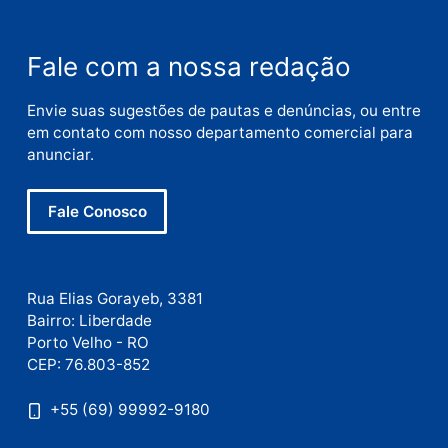
Nome
E-
mail
Site
Este site utiliza o Akismet para reduzir spam.
Saiba
como seus dados em comentários são processados
.