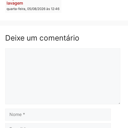
furtar peça de picanha e
na convenção e
reagir a seguranças em
confirmado candidato a
supermercado
deputado federal pelo
Republicanos
quinta-feira, 06/08/2026 às 08:56
quarta-feira, 05/08/2026 às 15:
Brasil
Política
TCE reúne candidatos ao
Violência domina o deba
Governo e apresenta
eleitoral e segurança vir
diagnóstico que pode
principal arma dos
mudar os rumos de
candidatos ao Governo 
Rondônia
Rondônia
quarta-feira, 05/08/2026 às 12:52
quarta-feira, 05/08/2026 às 12: