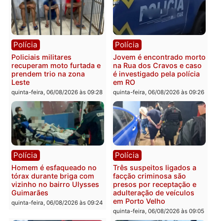
Homem é encontrado
Polícia Militar apreende
morto em residência no
explosivos e embarcaçã
bairro Colina Park em RO
durante patrulhamento
fluvial no Rio Madeira e
sexta-feira, 07/08/2026 às 09:30
Porto Velho
sexta-feira, 07/08/2026 às 09:2
Polícia
Política
Tragédia na BR-364:
Ministro Dias Tofolli , do
colisão entre caminhão e
TSE, determina reabertu
carro deixa quatro mortos
e processamento da açã
em Porto Velho
que pode levar à perda d
mandato da prefeita de
quinta-feira, 06/08/2026 às 20:51
Pimenta Bueno
quinta-feira, 06/08/2026 às 18: