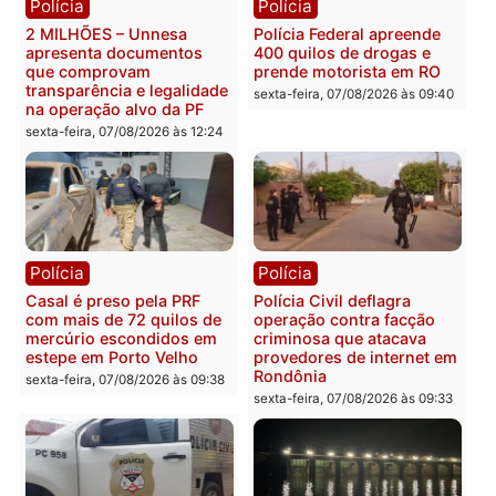
Política
Política
Marcos Rogério apresenta
Eleições 2026: Pastor
Plano de Governo com
Evanildo pode ser o
228 projetos, metas
primeiro pastor de
públicas e
Rondônia na Câmara
acompanhamento de
Federal
resultados
sexta-feira, 07/08/2026 às 18:3
sexta-feira, 07/08/2026 às 18:49
Polícia
Polícia
2 MILHÕES – Unnesa
Polícia Federal apreende
apresenta documentos
400 quilos de drogas e
que comprovam
prende motorista em RO
transparência e legalidade
sexta-feira, 07/08/2026 às 09: