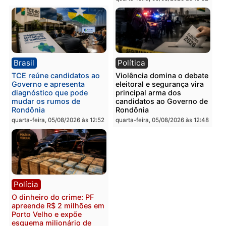
em Porto Velho
quinta-feira, 06/08/2026 às 09:24
quinta-feira, 06/08/2026 às 09:
Polícia
Polícia
Homem é preso com
Polícia Civil prende dois
drogas durante ação da
homens por tortura,
PM no Castanheira
tráfico e posse de arma 
Itapuã
quinta-feira, 06/08/2026 às 09:02
quinta-feira, 06/08/2026 às 08:
Polícia
Política
Homem é preso após
Jônatas França é aprova