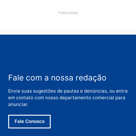
Nome
E-
mail
Site
Este site utiliza o Akismet para reduzir spam.
Saiba
como seus dados em comentários são processados
.