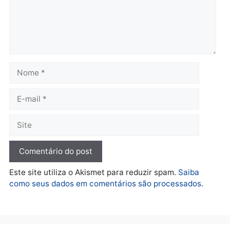
Polícia
Ciclista de 66 anos é
assaltado durante
pedalada na Estrada da
Penal
quarta-feira, 05/08/2026 às 09:09
Deixe um comentário
Comentário