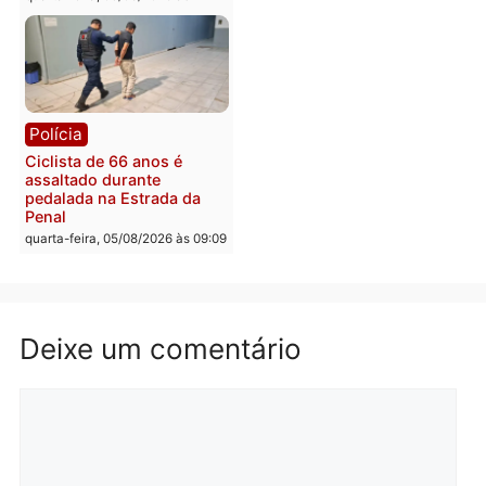
Médicos são investigado
por suspeita de receber
salário sem cumprir car
Política
horária em RO
Convenções chegam ao
quarta-feira, 05/08/2026 às 12:
fim e eleições de 2026
entram na reta decisiva em
Rondônia
quarta-feira, 05/08/2026 às 12:26
Polícia
Polícia
Operação Contemplados
Adolescentes são
cumpre mandados e
apreendidos após furto 
prende investigado por
farmácia na zona sul de
fraude na falsa oferta de
Porto Velho
financiamentos
quarta-feira, 05/08/2026 às 09:
quarta-feira, 05/08/2026 às 12:22