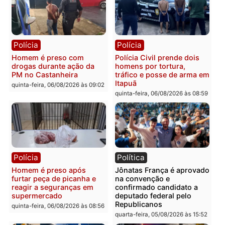
Polícia
Polícia
Homem é esfaqueado no
Três suspeitos ligados a
tórax durante briga com
facção criminosa são
vizinho no bairro Ulysses
presos por receptação e
Guimarães
adulteração de veículos
em Porto Velho
quinta-feira, 06/08/2026 às 09:24
quinta-feira, 06/08/2026 às 09:
Polícia
Polícia
Homem é preso com
Polícia Civil prende dois
drogas durante ação da
homens por tortura,
PM no Castanheira
tráfico e posse de arma 
Itapuã
quinta-feira, 06/08/2026 às 09:02