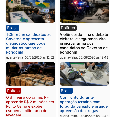
quinta-feira, 06/08/2026 às 08:
Polícia
Política
Homem é preso após
Jônatas França é aprova
furtar peça de picanha e
na convenção e
reagir a seguranças em
confirmado candidato a
supermercado
deputado federal pelo
Republicanos
quinta-feira, 06/08/2026 às 08:56
quarta-feira, 05/08/2026 às 15:
Brasil
Política
TCE reúne candidatos ao
Violência domina o deba