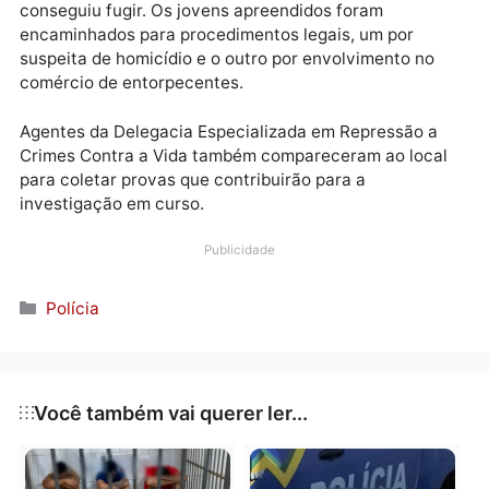
para localizar o suspeito do crime.
Durante a operação, os policiais encontraram três
adolescentes em um ponto de venda de drogas
próximo ao local do homicídio. Embora tenham
conseguido deter dois deles, um terceiro adolescent
conseguiu fugir. Os jovens apreendidos foram
encaminhados para procedimentos legais, um por
suspeita de homicídio e o outro por envolvimento no
comércio de entorpecentes.
Agentes da Delegacia Especializada em Repressão a
Crimes Contra a Vida também compareceram ao loca
para coletar provas que contribuirão para a
investigação em curso.
Publicidade