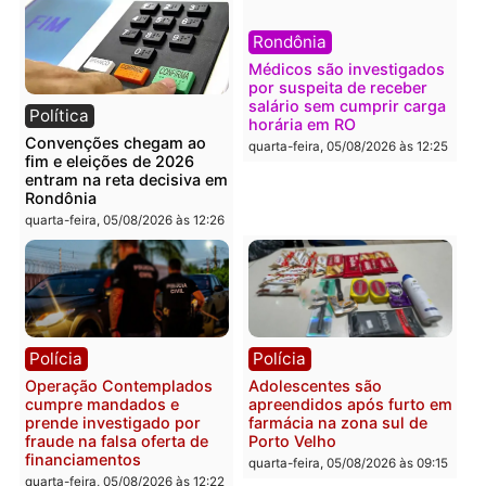
Política
Polícia
Flávio Bolsonaro escolhe
Furto de energia já levou
Alfredo Gaspar para vice
mais de 80 para a prisão
em chapa pura do PL
em 2026
quarta-feira, 05/08/2026 às 12:33
quarta-feira, 05/08/2026 às 12:
Polícia
Com apenas 28% do
efetivo, Polícia Civil de
Rondônia tem maior défic
Política
do país, aponta estudo
Justiça Eleitoral manda
quarta-feira, 05/08/2026 às 12:
retirar propaganda de
Fúria após convenção
quarta-feira, 05/08/2026 às 12:30
Rondônia