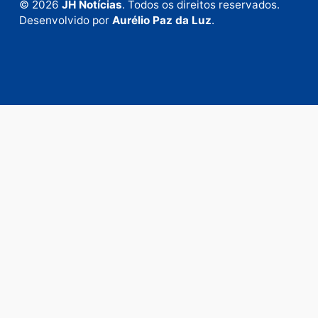
em contato com nosso departamento comercial pa
anunciar.
Fale Conosco
Rua Elias Gorayeb, 3381
Bairro: Liberdade
Porto Velho - RO
CEP: 76.803-852
+55 (69) 99992-9180