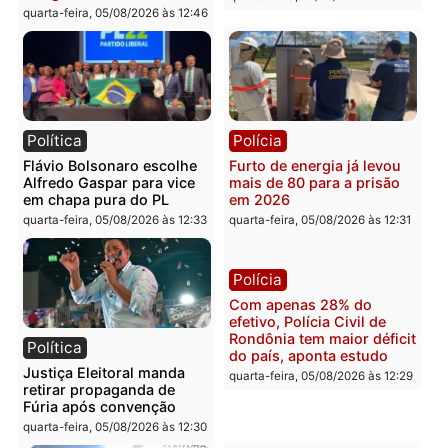
Governo e apresenta
eleitoral e segurança vir
diagnóstico que pode
principal arma dos
mudar os rumos de
candidatos ao Governo 
Rondônia
Rondônia
quarta-feira, 05/08/2026 às 12:52
quarta-feira, 05/08/2026 às 12:
Polícia
Brasil
O dinheiro do crime: PF
Confronto durante
apreende R$ 2 milhões em
operação termina com
Porto Velho e expõe
foragido baleado e gran
esquema milionário de
apreensão de drogas
lavagem
quarta-feira, 05/08/2026 às 12:
quarta-feira, 05/08/2026 às 12:46