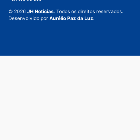
Fale com a nossa redação
Envie suas sugestões de pautas e denúncias, ou en
em contato com nosso departamento comercial pa
anunciar.
Fale Conosco
Rua Elias Gorayeb, 3381
Bairro: Liberdade
Porto Velho - RO
CEP: 76.803-852
+55 (69) 99992-9180