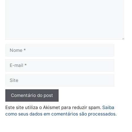
entram na reta decisiva em
Rondônia
quarta-feira, 05/08/2026 às 12:26
Polícia
Operação Contemplados
cumpre mandados e
prende investigado por
fraude na falsa oferta de
financiamentos
quarta-feira, 05/08/2026 às 12:22
Deixe um comentário