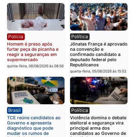
tórax durante briga com
facção criminosa são
vizinho no bairro Ulysses
presos por receptação e
Guimarães
adulteração de veículos
em Porto Velho
quinta-feira, 06/08/2026 às 09:24
quinta-feira, 06/08/2026 às 09:
Polícia
Polícia
Homem é preso com
Polícia Civil prende dois
drogas durante ação da
homens por tortura,
PM no Castanheira
tráfico e posse de arma 
Itapuã
quinta-feira, 06/08/2026 às 09:02
quinta-feira, 06/08/2026 às 08: