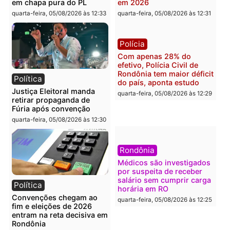
Polícia
Brasil
O dinheiro do crime: PF
Confronto durante
apreende R$ 2 milhões em
operação termina com
Porto Velho e expõe
foragido baleado e gran
esquema milionário de
apreensão de drogas
lavagem
quarta-feira, 05/08/2026 às 12:
quarta-feira, 05/08/2026 às 12:46
Política
Polícia
Flávio Bolsonaro escolhe
Furto de energia já levou
Alfredo Gaspar para vice
mais de 80 para a prisão