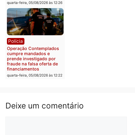
em chapa pura do PL
em 2026
quarta-feira, 05/08/2026 às 12:33
quarta-feira, 05/08/2026 às 12:
Polícia
Com apenas 28% do
efetivo, Polícia Civil de
Rondônia tem maior défic
Política
do país, aponta estudo
Justiça Eleitoral manda
quarta-feira, 05/08/2026 às 12:
retirar propaganda de
Fúria após convenção
quarta-feira, 05/08/2026 às 12:30
Rondônia
Médicos são investigado
por suspeita de receber
salário sem cumprir car
Política
horária em RO
Convenções chegam ao
quarta-feira, 05/08/2026 às 12:
fim e eleições de 2026