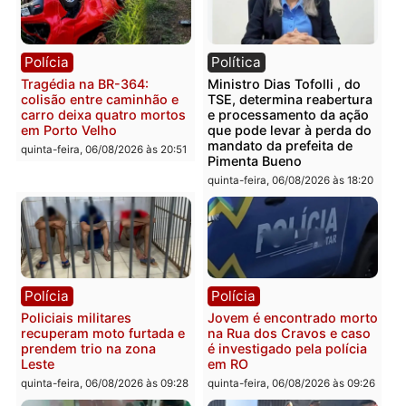
Publicidade
Categorias
Polícia
Você também vai querer ler...
Polícia
Política
Tragédia na BR-364:
Ministro Dias Tofolli , do
colisão entre caminhão e
TSE, determina reabertu
carro deixa quatro mortos
e processamento da açã
em Porto Velho
que pode levar à perda d
mandato da prefeita de
quinta-feira, 06/08/2026 às 20:51
Pimenta Bueno