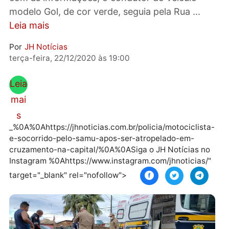
vítima até o hospital. Publicidade De acordo
com as informações, o condutor do veículo
modelo Gol, de cor verde, seguia pela Rua ...
Leia mais
Por
JH Notícias
terça-feira, 22/12/2020 às 19:00
Leia
mai
s
_%0A%0Ahttps://jhnoticias.com.br/policia/motociclis
e-socorrido-pelo-samu-apos-ser-atropelado-em-
cruzamento-na-capital/%0A%0ASiga o JH Notícias n
Instagram %0Ahttps://www.instagram.com/jhnoticias
target="_blank" rel="nofollow">