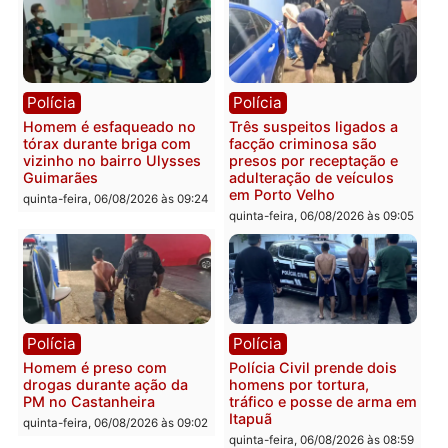
quinta-feira, 06/08/2026 às 18:
Polícia
Polícia
Policiais militares
Jovem é encontrado mor
recuperam moto furtada e
na Rua dos Cravos e cas
prendem trio na zona
é investigado pela políci
Leste
em RO
quinta-feira, 06/08/2026 às 09:28
quinta-feira, 06/08/2026 às 09:
Polícia
Polícia
Homem é esfaqueado no
Três suspeitos ligados a