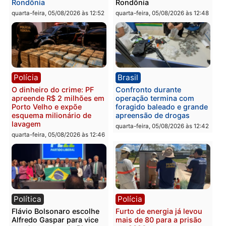
Polícia
Política
Homem é preso após
Jônatas França é aprova
furtar peça de picanha e
na convenção e
reagir a seguranças em
confirmado candidato a
supermercado
deputado federal pelo
Republicanos
quinta-feira, 06/08/2026 às 08:56
quarta-feira, 05/08/2026 às 15:
Brasil
Política
TCE reúne candidatos ao
Violência domina o deba
Governo e apresenta
eleitoral e segurança vir
diagnóstico que pode
principal arma dos
mudar os rumos de
candidatos ao Governo 
Rondônia
Rondônia
quarta-feira, 05/08/2026 às 12:52
quarta-feira, 05/08/2026 às 12: