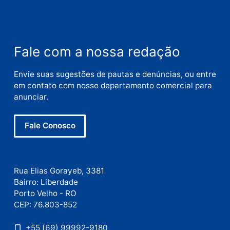
Nome
E-
mail
Site
Este site utiliza o Akismet para reduzir spam.
Saiba
como seus dados em comentários são processados
.