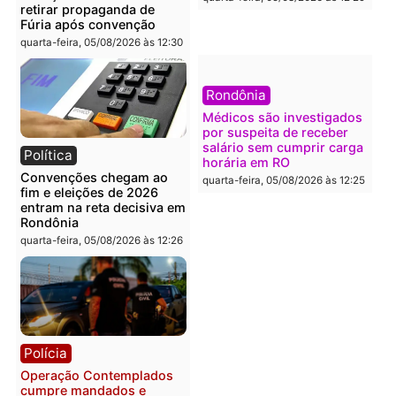
lavagem
quarta-feira, 05/08/2026 às 12:
quarta-feira, 05/08/2026 às 12:46
Política
Polícia
Flávio Bolsonaro escolhe
Furto de energia já levou
Alfredo Gaspar para vice
mais de 80 para a prisão
em chapa pura do PL
em 2026
quarta-feira, 05/08/2026 às 12:33
quarta-feira, 05/08/2026 às 12:
Polícia
Com apenas 28% do
efetivo, Polícia Civil de
Rondônia tem maior défic
Política
do país, aponta estudo
Justiça Eleitoral manda
quarta-feira, 05/08/2026 às 12: