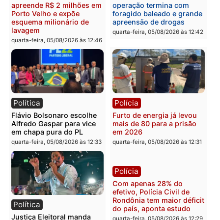
Brasil
Política
TCE reúne candidatos ao
Violência domina o deba
Governo e apresenta
eleitoral e segurança vir
diagnóstico que pode
principal arma dos
mudar os rumos de
candidatos ao Governo 
Rondônia
Rondônia
quarta-feira, 05/08/2026 às 12:52
quarta-feira, 05/08/2026 às 12:
Polícia
Brasil
O dinheiro do crime: PF
Confronto durante
apreende R$ 2 milhões em
operação termina com
Porto Velho e expõe
foragido baleado e gran
esquema milionário de
apreensão de drogas