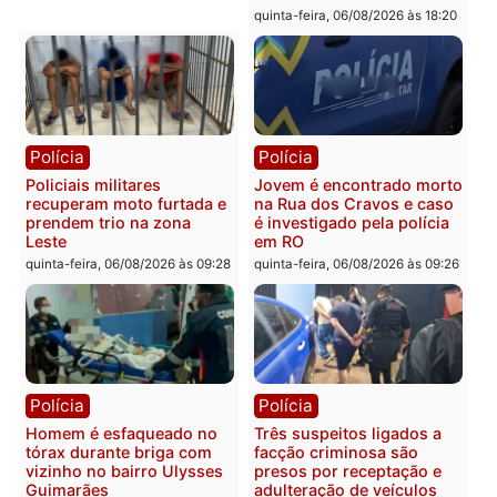
Polícia
Política
Tragédia na BR-364:
Ministro Dias Tofolli , do
colisão entre caminhão e
TSE, determina reabertu
carro deixa quatro mortos
e processamento da açã
em Porto Velho
que pode levar à perda d
mandato da prefeita de
quinta-feira, 06/08/2026 às 20:51
Pimenta Bueno
quinta-feira, 06/08/2026 às 18:
Polícia
Polícia
Policiais militares
Jovem é encontrado mor