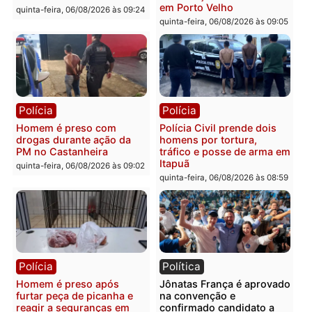
recuperam moto furtada e
na Rua dos Cravos e cas
prendem trio na zona
é investigado pela políci
Leste
em RO
quinta-feira, 06/08/2026 às 09:28
quinta-feira, 06/08/2026 às 09:
Polícia
Polícia
Homem é esfaqueado no
Três suspeitos ligados a
tórax durante briga com
facção criminosa são
vizinho no bairro Ulysses
presos por receptação e
Guimarães
adulteração de veículos
em Porto Velho
quinta-feira, 06/08/2026 às 09:24
quinta-feira, 06/08/2026 às 09: