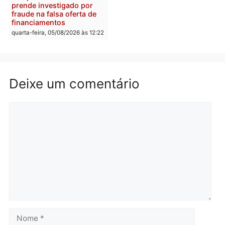
retirar propaganda de
Fúria após convenção
quarta-feira, 05/08/2026 às 12:30
Rondônia
Médicos são investigado
por suspeita de receber
salário sem cumprir car
Política
horária em RO
Convenções chegam ao
quarta-feira, 05/08/2026 às 12:
fim e eleições de 2026
entram na reta decisiva em
Rondônia
quarta-feira, 05/08/2026 às 12:26
Polícia