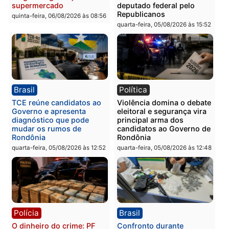
Polícia
Polícia
Homem é preso com
Polícia Civil prende dois
drogas durante ação da
homens por tortura,
PM no Castanheira
tráfico e posse de arma 
Itapuã
quinta-feira, 06/08/2026 às 09:02
quinta-feira, 06/08/2026 às 08:
Polícia
Política
Homem é preso após
Jônatas França é aprova
furtar peça de picanha e
na convenção e
reagir a seguranças em
confirmado candidato a
supermercado
deputado federal pelo
Republicanos
quinta-feira, 06/08/2026 às 08:56
quarta-feira, 05/08/2026 às 15: