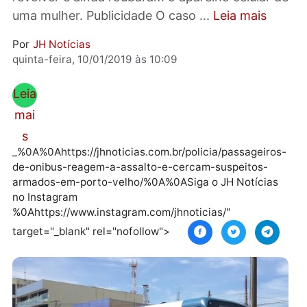
(PM) local, um deles estava armado com
revólver e ainda roubaram o aparelho celular
uma mulher. Publicidade O caso ...
Leia mais
Por
JH Notícias
quinta-feira, 10/01/2019 às 10:09
Leia
mai
s
_%0A%0Ahttps://jhnoticias.com.br/policia/passageiro
de-onibus-reagem-a-assalto-e-cercam-suspeitos-
armados-em-porto-velho/%0A%0ASiga o JH Notícia
no Instagram
%0Ahttps://www.instagram.com/jhnoticias/"
target="_blank" rel="nofollow">