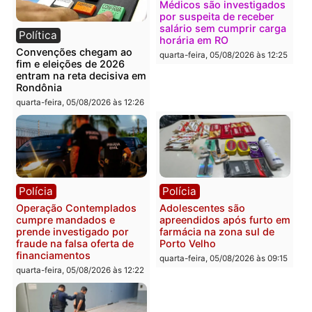
Flávio Bolsonaro escolhe
Furto de energia já levou
Alfredo Gaspar para vice
mais de 80 para a prisão
em chapa pura do PL
em 2026
quarta-feira, 05/08/2026 às 12:33
quarta-feira, 05/08/2026 às 12:
Polícia
Com apenas 28% do
efetivo, Polícia Civil de
Rondônia tem maior défic
Política
do país, aponta estudo
Justiça Eleitoral manda
quarta-feira, 05/08/2026 às 12:
retirar propaganda de
Fúria após convenção
quarta-feira, 05/08/2026 às 12:30
Rondônia
Médicos são investigado
por suspeita de receber
salário sem cumprir car