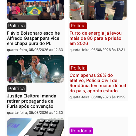
Rondônia
Rondônia
quarta-feira, 05/08/2026 às 12:52
quarta-feira, 05/08/2026 às 12:
Polícia
Brasil
O dinheiro do crime: PF
Confronto durante
apreende R$ 2 milhões em
operação termina com
Porto Velho e expõe
foragido baleado e gran
esquema milionário de
apreensão de drogas
lavagem
quarta-feira, 05/08/2026 às 12:
quarta-feira, 05/08/2026 às 12:46
Política
Polícia