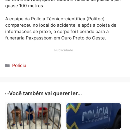
chegada do guincho.
A PRF ouviu depoimentos, inclusive do caminhoneiro
Pelas marcas de pneu na pista, o condutor do Ford K
fez a curva e iniciou um ziguezague até se chocar
contra a carreta, que arrastou o veículo de passeio 
quase 100 metros.
A equipe da Polícia Técnico-científica (Politec)
compareceu no local do acidente, e após a coleta de
informações de praxe, o corpo foi liberado para a
funerária Paxpassbom em Ouro Preto do Oeste.
Publicidade
Categorias
Polícia