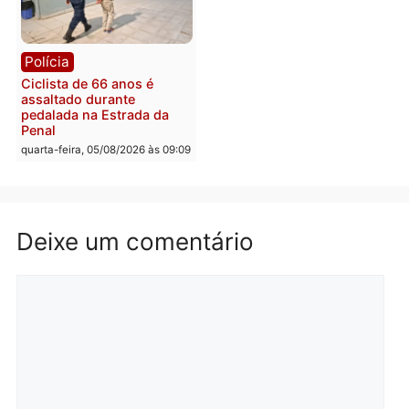
Política
horária em RO
Convenções chegam ao
quarta-feira, 05/08/2026 às 12:
fim e eleições de 2026
entram na reta decisiva em
Rondônia
quarta-feira, 05/08/2026 às 12:26
Polícia
Polícia
Operação Contemplados
Adolescentes são
cumpre mandados e
apreendidos após furto 
prende investigado por
farmácia na zona sul de
fraude na falsa oferta de
Porto Velho
financiamentos
quarta-feira, 05/08/2026 às 09:
quarta-feira, 05/08/2026 às 12:22