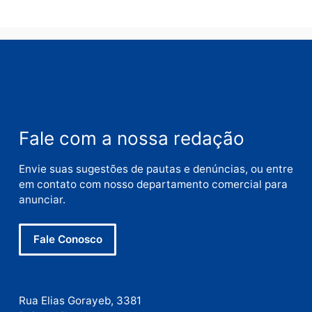
Nome
E-
mail
Site
Este site utiliza o Akismet para reduzir spam.
Saiba
como seus dados em comentários são processados
.