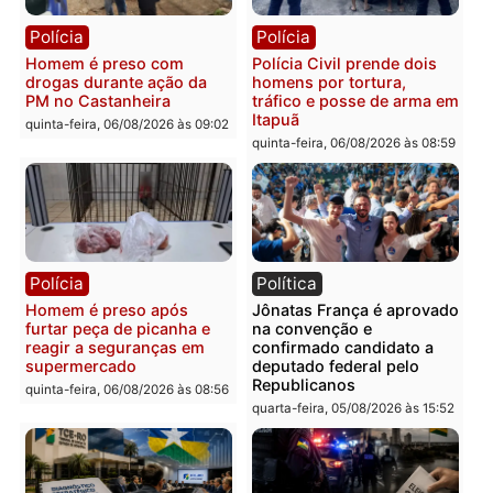
Polícia
Polícia
Homem é esfaqueado no
Três suspeitos ligados a
tórax durante briga com
facção criminosa são
vizinho no bairro Ulysses
presos por receptação e
Guimarães
adulteração de veículos
em Porto Velho
quinta-feira, 06/08/2026 às 09:24
quinta-feira, 06/08/2026 às 09:
Polícia
Polícia
Homem é preso com
Polícia Civil prende dois
drogas durante ação da
homens por tortura,
PM no Castanheira
tráfico e posse de arma 
Itapuã
quinta-feira, 06/08/2026 às 09:02
quinta-feira, 06/08/2026 às 08: