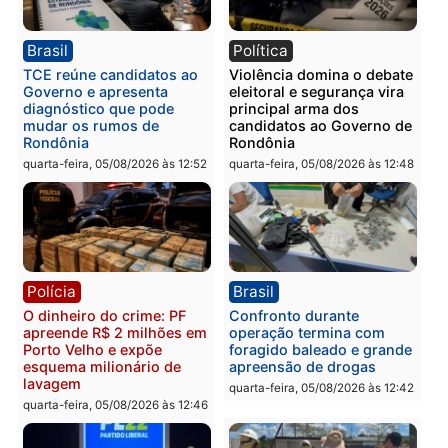
Polícia
Política
Homem é preso após
Jônatas França é aprova
furtar peça de picanha e
na convenção e
reagir a seguranças em
confirmado candidato a
supermercado
deputado federal pelo
Republicanos
quinta-feira, 06/08/2026 às 08:56
quarta-feira, 05/08/2026 às 15:
Brasil
Política
TCE reúne candidatos ao
Violência domina o deba
Governo e apresenta
eleitoral e segurança vir
diagnóstico que pode
principal arma dos
mudar os rumos de
candidatos ao Governo 