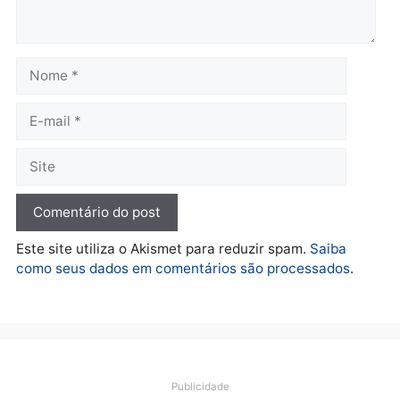
Polícia
Ciclista de 66 anos é
assaltado durante
pedalada na Estrada da
Penal
quarta-feira, 05/08/2026 às 09:09
Deixe um comentário
Comentário