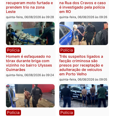
Polícia
Política
Tragédia na BR-364:
Ministro Dias Tofolli , do
colisão entre caminhão e
TSE, determina reabertu
carro deixa quatro mortos
e processamento da açã
em Porto Velho
que pode levar à perda d
mandato da prefeita de
quinta-feira, 06/08/2026 às 20:51
Pimenta Bueno
quinta-feira, 06/08/2026 às 18:
Polícia
Polícia
Policiais militares
Jovem é encontrado mor
recuperam moto furtada e
na Rua dos Cravos e cas
prendem trio na zona
é investigado pela políci
Leste
em RO
quinta-feira, 06/08/2026 às 09:28
quinta-feira, 06/08/2026 às 09: