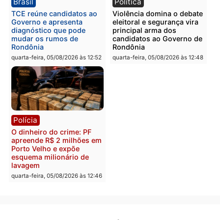
Itapuã
quinta-feira, 06/08/2026 às 09:02
quinta-feira, 06/08/2026 às 08:
Polícia
Política
Homem é preso após
Jônatas França é aprova
furtar peça de picanha e
na convenção e
reagir a seguranças em
confirmado candidato a
supermercado
deputado federal pelo
Republicanos
quinta-feira, 06/08/2026 às 08:56
quarta-feira, 05/08/2026 às 15: