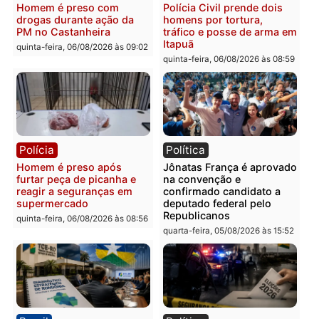
Polícia
Polícia
Homem é esfaqueado no
Três suspeitos ligados a
tórax durante briga com
facção criminosa são
vizinho no bairro Ulysses
presos por receptação e
Guimarães
adulteração de veículos
em Porto Velho
quinta-feira, 06/08/2026 às 09:24
quinta-feira, 06/08/2026 às 09:
Polícia
Polícia
Homem é preso com
Polícia Civil prende dois
drogas durante ação da
homens por tortura,
PM no Castanheira
tráfico e posse de arma 