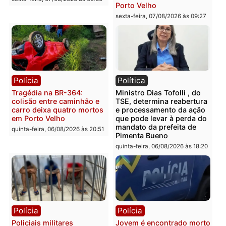
mercúrio escondidos em
criminosa que atacava
estepe em Porto Velho
provedores de internet 
Rondônia
sexta-feira, 07/08/2026 às 09:38
sexta-feira, 07/08/2026 às 09:3
Polícia
Polícia
Homem é encontrado
Polícia Militar apreende
morto em residência no
explosivos e embarcaçã
bairro Colina Park em RO
durante patrulhamento
fluvial no Rio Madeira e
sexta-feira, 07/08/2026 às 09:30
Porto Velho
sexta-feira, 07/08/2026 às 09:2