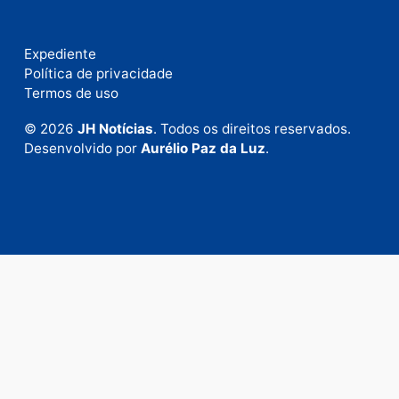
Fale com a nossa redação
Envie suas sugestões de pautas e denúncias, ou en
em contato com nosso departamento comercial pa
anunciar.
Fale Conosco
Rua Elias Gorayeb, 3381
Bairro: Liberdade
Porto Velho - RO
CEP: 76.803-852