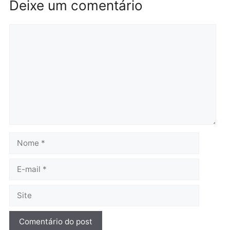
Brasil
Política
TCE reúne candidatos ao
Violência domina o deba
Governo e apresenta
eleitoral e segurança vir
diagnóstico que pode
principal arma dos
mudar os rumos de
candidatos ao Governo 
Rondônia
Rondônia
quarta-feira, 05/08/2026 às 12:52
quarta-feira, 05/08/2026 às 12:
Polícia
O dinheiro do crime: PF
apreende R$ 2 milhões em
Porto Velho e expõe
esquema milionário de
lavagem
quarta-feira, 05/08/2026 às 12:46