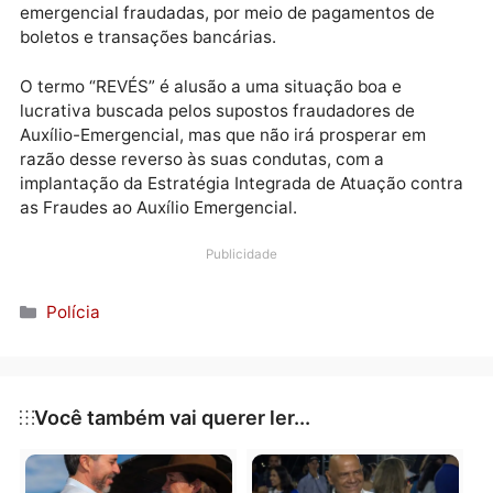
valores para o erário.
Nesta data foi cumprido um Mandado de Busca e
Apreensão na cidade de Ariquemes/RO, com objetivo
de angariar elementos probatórios relacionados a, a
menos, 54 (cinquenta e quatro) contas do auxílio
emergencial fraudadas, por meio de pagamentos de
boletos e transações bancárias.
O termo “REVÉS” é alusão a uma situação boa e
lucrativa buscada pelos supostos fraudadores de
Auxílio-Emergencial, mas que não irá prosperar em
razão desse reverso às suas condutas, com a
implantação da Estratégia Integrada de Atuação con
as Fraudes ao Auxílio Emergencial.
Publicidade