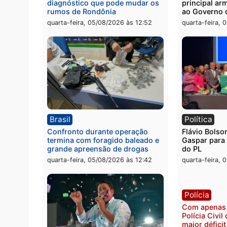
quinta-feira, 06/08/2026 às 08:59
quinta
Brasil
Polít
TCE reúne candidatos ao
Violê
Governo e apresenta
eleito
diagnóstico que pode mudar os
princi
rumos de Rondônia
ao Go
quarta-feira, 05/08/2026 às 12:52
quarta