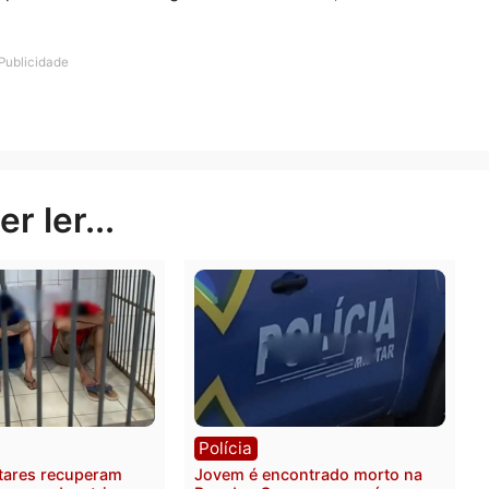
etos os quais o suspeito não soube precisar a origem,
ntorpecentes.
 foram apresentados na Delegacia de Polícia Civil, onde 
Publicidade
rer ler...