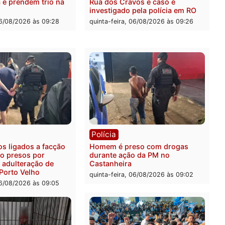
ia
Polícia
ais militares recuperam
Jovem é encontrado mort
urtada e prendem trio na
Rua dos Cravos e caso é
Leste
investigado pela polícia 
-feira, 06/08/2026 às 09:28
quinta-feira, 06/08/2026 às 