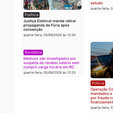
Brasil
Polít
Confronto durante operação
Flávio
termina com foragido baleado e
Gaspa
grande apreensão de drogas
do PL
quarta-feira, 05/08/2026 às 12:42
quarta
Políc
Com a
Políci
maior 
estud
quarta
Política
Justiça Eleitoral manda retirar