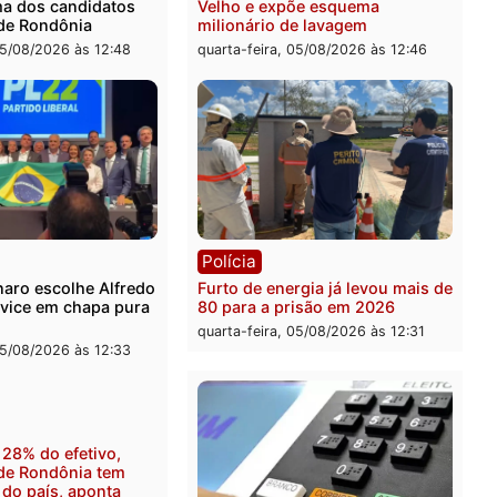
pelo Republicanos
-feira, 06/08/2026 às 08:56
quarta-feira, 05/08/2026 às 
ica
Polícia
ncia domina o debate
O dinheiro do crime: PF
ral e segurança vira
apreende R$ 2 milhões e
pal arma dos candidatos
Velho e expõe esquema
verno de Rondônia
milionário de lavagem
-feira, 05/08/2026 às 12:48
quarta-feira, 05/08/2026 às 