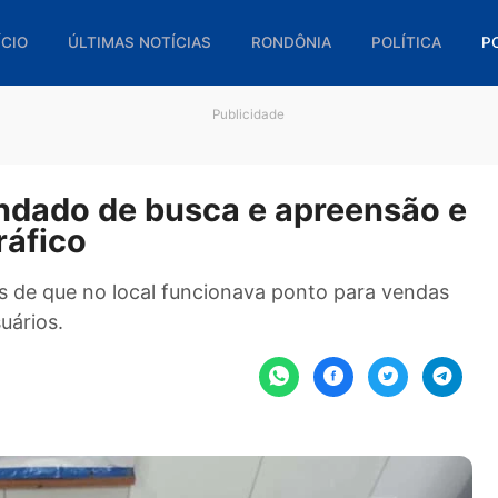
🏠 INÍCIO
ÚLTIMAS NOTÍCIAS
RONDÔNIA
POL
Publicidade
e mandado de busca e apreen
o tráfico
ncias de que no local funcionava ponto para 
de usuários.