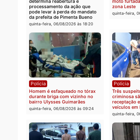
Política
Políc
Ministro Dias Tofolli , do TSE,
Polici
determina reabertura e
moto f
processamento da ação que
zona 
pode levar à perda do mandato
quinta
da prefeita de Pimenta Bueno
quinta-feira, 06/08/2026 às 18:20