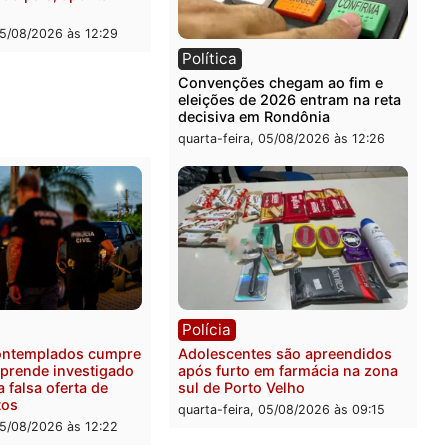
ica
Polícia
 Bolsonaro escolhe Alfredo
Furto de energia já levou
r para vice em chapa pura
80 para a prisão em 2026
quarta-feira, 05/08/2026 às 1
-feira, 05/08/2026 às 12:33
ia
penas 28% do efetivo,
a Civil de Rondônia tem
déficit do país, aponta
o
-feira, 05/08/2026 às 12:29
Política
Convenções chegam ao f