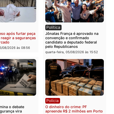
ia
Polícia
uspeitos ligados a facção
Homem é preso com drog
nosa são presos por
durante ação da PM no
ação e adulteração de
Castanheira
los em Porto Velho
quinta-feira, 06/08/2026 às 
-feira, 06/08/2026 às 09:05
ia
Política
 é preso após furtar peça
Jônatas França é aprovad
anha e reagir a seguranças
convenção e confirmado
permercado
candidato a deputado fed