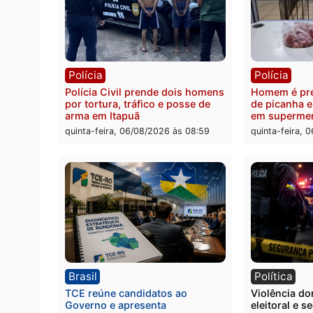
Polícia
Políc
Homem é esfaqueado no tórax
Três s
durante briga com vizinho no
crimi
bairro Ulysses Guimarães
recept
veícu
quinta-feira, 06/08/2026 às 09:24
quinta
Polícia
Políc
Polícia Civil prende dois homens
Homem
por tortura, tráfico e posse de
de pic
arma em Itapuã
em su