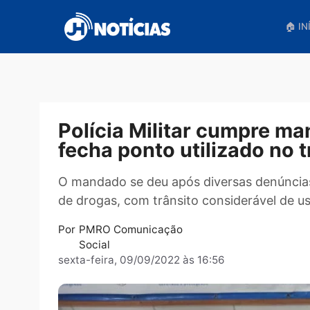
Pular
para
o
conteúdo
Polícia Militar cumpr
fecha ponto utilizado n
O mandado se deu após diversas denú
de drogas, com trânsito considerável 
Por
PMRO Comunicação
Social
sexta-feira, 09/09/2022 às 16:56