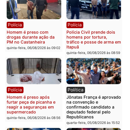
Polícia
Polícia
Homem é esfaqueado no
Três suspeitos ligados a
tórax durante briga com
facção criminosa são
vizinho no bairro Ulysses
presos por receptação e
Guimarães
adulteração de veículos
em Porto Velho
quinta-feira, 06/08/2026 às 09:24
quinta-feira, 06/08/2026 às 09:
Polícia
Polícia
Homem é preso com
Polícia Civil prende dois
drogas durante ação da
homens por tortura,