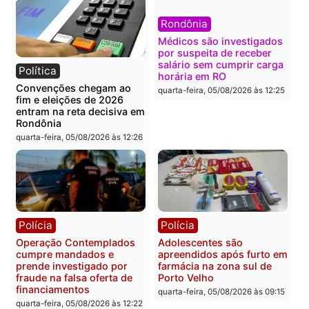
Política
Polícia
Flávio Bolsonaro escolhe
Furto de energia já levou
Alfredo Gaspar para vice
mais de 80 para a prisão
em chapa pura do PL
em 2026
quarta-feira, 05/08/2026 às 12:33
quarta-feira, 05/08/2026 às 12:
Polícia
Com apenas 28% do
efetivo, Polícia Civil de
Rondônia tem maior défic
Política
do país, aponta estudo
Justiça Eleitoral manda
quarta-feira, 05/08/2026 às 12:
retirar propaganda de
Fúria após convenção
quarta-feira, 05/08/2026 às 12:30