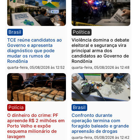
PM no Castanheira
tráfico e posse de arma 
Itapuã
quinta-feira, 06/08/2026 às 09:02
quinta-feira, 06/08/2026 às 08:
Polícia
Política
Homem é preso após
Jônatas França é aprova
furtar peça de picanha e
na convenção e
reagir a seguranças em
confirmado candidato a
supermercado
deputado federal pelo
Republicanos
quinta-feira, 06/08/2026 às 08:56
quarta-feira, 05/08/2026 às 15: