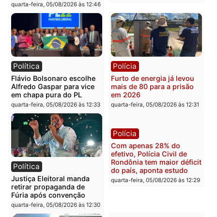
Brasil
Política
TCE reúne candidatos ao
Violência domina o deba
Governo e apresenta
eleitoral e segurança vir
diagnóstico que pode
principal arma dos
mudar os rumos de
candidatos ao Governo 
Rondônia
Rondônia
quarta-feira, 05/08/2026 às 12:52
quarta-feira, 05/08/2026 às 12:
Polícia
Brasil
O dinheiro do crime: PF
Confronto durante
apreende R$ 2 milhões em
operação termina com
Porto Velho e expõe
foragido baleado e gran
esquema milionário de
apreensão de drogas
lavagem
quarta-feira, 05/08/2026 às 12:
quarta-feira, 05/08/2026 às 12:46