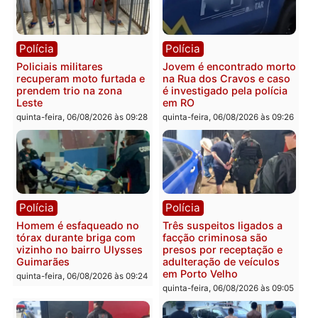
Publicidade
Categorias
Polícia
Você também vai querer ler...
Polícia
Polícia
Policiais militares
Jovem é encontrado mor
recuperam moto furtada e
na Rua dos Cravos e cas
prendem trio na zona
é investigado pela políci
Leste
em RO
quinta-feira, 06/08/2026 às 09:28
quinta-feira, 06/08/2026 às 09: