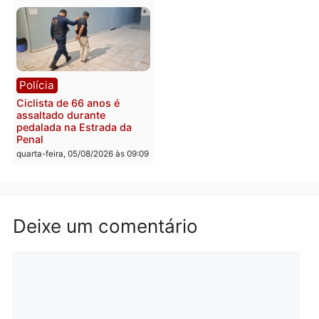
Rondônia
Médicos são investigado
por suspeita de receber
salário sem cumprir car
Política
horária em RO
Convenções chegam ao
quarta-feira, 05/08/2026 às 12:
fim e eleições de 2026
entram na reta decisiva em
Rondônia
quarta-feira, 05/08/2026 às 12:26
Polícia
Polícia
Operação Contemplados
Adolescentes são
cumpre mandados e
apreendidos após furto 
prende investigado por
farmácia na zona sul de
fraude na falsa oferta de
Porto Velho