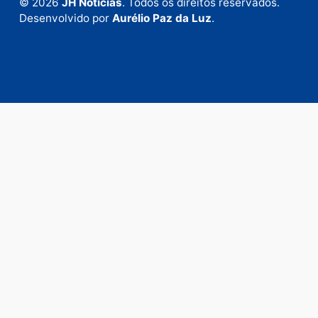
Envie suas sugestões de pautas e denúncias, ou en
em contato com nosso departamento comercial pa
anunciar.
Fale Conosco
Rua Elias Gorayeb, 3381
Bairro: Liberdade
Porto Velho - RO
CEP: 76.803-852
+55 (69) 99992-9180